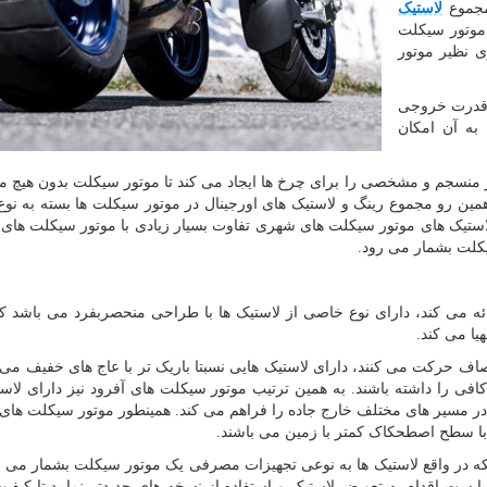
مجموع
لاستیک
 موتور سیکلت
ی نظیر موتور
و قدرت خروجی
به آن امکان
ر منسجم و مشخصی را برای چرخ ها ایجاد می کند تا موتور سیکلت بدون هیچ 
ن رو مجموع رینگ و لاستیک های اورجینال در موتور سیکلت ها بسته به نوع
لاستیک های موتور سیکلت های شهری تفاوت بسیار زیادی با موتور سیکلت های آ
یکلت بشمار می رود.
ئه می کند، دارای نوع خاصی از لاستیک ها با طراحی منحصربفرد می باشد ک
ا می کند.
ف حرکت می کنند، دارای لاستیک هایی نسبتا باریک تر با عاج های خفیف می ب
ی را داشته باشند. به همین ترتیب موتور سیکلت های آفرود نیز دارای لاس
 در مسیر های مختلف خارج جاده را فراهم می کند. همینطور موتور سیکلت های
ر با سطح اصطحکاک کمتر با زمین می باشند.
نکه در واقع لاستیک ها به نوعی تجهیزات مصرفی یک موتور سیکلت بشمار می رو
ت اقدام به تعویض لاستیک و استفاده از نسخه های جدیدتر نمایید تا کیفیت