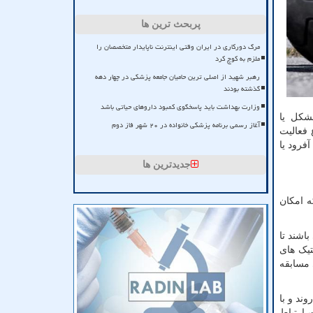
پربحث ترین ها
مرگ دورکاری در ایران وقتی اینترنت ناپایدار متخصصان را
ملزم به کوچ کرد
رهبر شهید از اصلی ترین حامیان جامعه پزشکی در چهار دهه
گذشته بودند
وزارت بهداشت باید پاسخگوی کمبود داروهای حیاتی باشد
مشکل یا
آغاز رسمی برنامه پزشکی خانواده در ۲۰ شهر فاز دوم
 فعالیت
فرود یا
جدیدترین ها
ه امکان
اشند تا
تیک های
 مسابقه
ند و با
 ارتباط