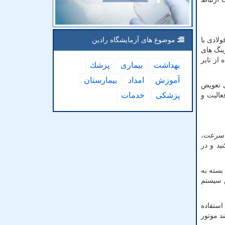
لادی یا
موضوع های آزمایشگاه رادین
ینگ های
از تایر
بهداشت
بیماری
پزشك
آموزش
امداد
بیمارستان
ی تعویض
پزشكی
خدمات
عالیت و
 سرعت،
د و در
 بسته به
ض سیستم
ستفاده
د موتور