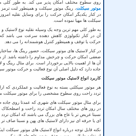
روی سطوح مختلف امکان پذیر می کند. به طور کلی 
موتور سیکلت
، رینگ موتور سیکلت و همینطور لنت ترمز
در کنار یکدیگر امکان حرکت را برای وسایل نقلیه امروز
سیکلت ها مهیا نموده است.
به طور کلی مهم ترین وجه یک وسیله نقلیه نوع لاستیک 
آن در کنار تکنولوژی کاهش دهنده سرعت می باشد که 
حرکت یا توقف و همینطور کنترل هوشمندانه را می دهد.
در کنار لاستیک های موتور سیکلت، حضور رینگ ها، ساختا
ضعفی امکان حرکت و چرخش مداوم را داشته باشد. از همی
آن ها از اهمیت بالایی برخوردار است. برای مثال رینگ و 
جاده دارد که دلیل اصلی آن نوع فعالیت و حرکت موتور س
کاربرد انواع لاستیک موتور سیکلت
هر موتور سیکلتی بسته به نوع فعالیت و عملکردی که ارا
تردد راحت روی سطوح مشخصی را برای موتور سیکلت مهی
برای مثال موتور سیکلت های شهری که عمدتا روی جاده صا
در روز های مختلف سال امکان تردد راحت و اصطحکاک کاف
نسبتا عریض تر با عاج های بزرگ می باشند که امکان تردد
ای یا حرفه ای نیز دارای لاستیک های پهن و نسبتا صاف ت
نکته قابل توجه درباره انواع لاستیک های موتور سیکلت ای
استفاده طولانی مدت و حذف شدن عاج های لاستیک می بایس