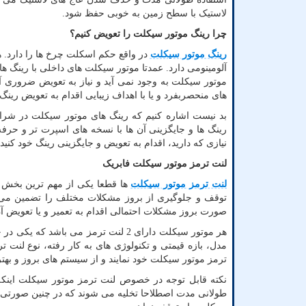
لاستیک با سطح زمین به خوبی حفظ شود.
چرا رینگ موتور سیکلت را تعویض کنیم؟
رینگ موتور سیکلت
در واقع حکم اسکلت چرخ ها را دارد. ه
آلومینومی دارد. عمدتا موتور سیکلت های داخلی با رینگ
موتور سیکلت به وجود نمی آید و نیاز به تعویض ضروری آن 
های منحصربفرد و یا با اهداف زیبایی اقدام به تعویض رین
بد نیست اشاره کنیم که رینگ های موتور سیکلت در شرای
رینگ ها و جایگزینی آن ها با نسخه های اسپرت تر و حرف
نیازی که دارید، اقدام به تعویض و جایگزینی رینگ خود کنید.
لنت ترمز موتور سیکلت فابریک
لنت ترمز موتور سیکلت
ها قطعا یکی از مهم ترین بخش 
توقف و جلوگیری از بروز مشکلات مختلف را تضمین می ک
صورت بروز مشکلات احتمالی اقدام به تعمیر و یا تعویض آن 
هر موتور سیکلت دارای 2 لنت ترمز می
مدل، بازه قیمتی و تکنولوژی های به کار رفته، نوع لنت ت
ترمز موتور سیکلت خود نمایند و از سیستم های بروز و بهتر 
نکته قابل توجه در خصوص لنت ترمز موتور سیکلت این
طولانی مدت اصطلاحا تخلیه می شوند که در چنین صورتی می 