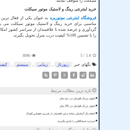
سیکلت را متوقف نمایند.
خرید اینترنتی رینگ و لاستیک موتور سیکلت
فروشگاه اینترنتی موتوریزه
به عنوان یکی از فعال ترین
مناسبی برای خرید رینگ و لاستیک موتور سیکلت می باش
گردآوری و عرضه شده تا علاقمندان از سراسر کشور امکان 
را با تضمین 100% کیفیت درب منزل تحویل بگیرند.
3096
/ 5
5.0
تگهای خبر:
رپورتاژ
,
زیبایی
,
سیستم
,
كیفی
X
تازه ترین مطالب مرتبط
تحول بزرگ فوتبال در ۵۰ سال
تحول بزرگ فوتبال در 50 سال
انجام یک آزمایش ساده برای اطمینان از ضریب هوشی کودک
سردرد صبحگاهی را جدی بگیرید
نظرات بینندگان در مورد این مطلب