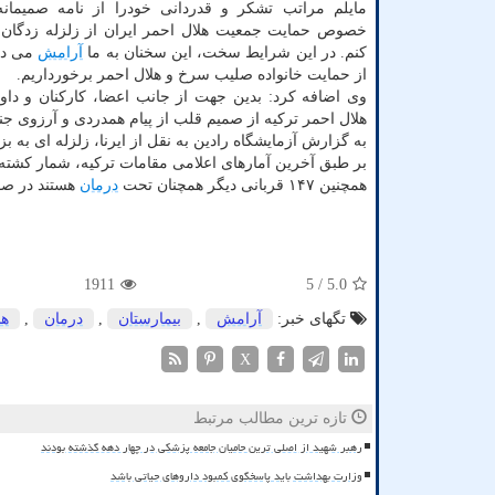
مایلم مراتب تشکر و قدردانی خودرا از نامه صمیمانه 
خصوص حمایت جمعیت هلال احمر ایران از زلزله زدگان تر
کنم. در این شرایط سخت، این سخنان به ما
آرامش
می دهد
از حمایت خانواده صلیب سرخ و هلال احمر برخورداریم.
وی اضافه کرد: بدین جهت از جانب اعضا، کارکنان و دا
هلال احمر ترکیه از صمیم قلب از پیام همدردی و آرزوی جن
به گزارش آزمایشگاه رادین به نقل از ایرنا، زلزله ای به بزرگی ۶.۶ ریشتری روز جمعه نهم آبان ماه شهر ازمیر ترکیه را به لر
بر طبق آخرین آمارهای اعلامی مقامات ترکیه، شمار کشته شدگان این 
همچنین ۱۴۷ قربانی دیگر همچنان تحت
درمان
هستند در صورتیکه ۸۴۷ نفر از بیمار
1911
/ 5
5.0
تگهای خبر:
آرامش
,
بیمارستان
,
درمان
,
هل
X
تازه ترین مطالب مرتبط
رهبر شهید از اصلی ترین حامیان جامعه پزشکی در چهار دهه گذشته بودند
وزارت بهداشت باید پاسخگوی کمبود داروهای حیاتی باشد