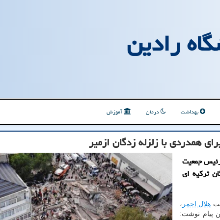
گاه رادین
بهداشت
درمان
آموزش
رای همدردی با زلزله زدگان ازمیر
 رئیس جمعیت
ان تركیه ای
یت
هلال احمر
،
ن پیام نوشت: