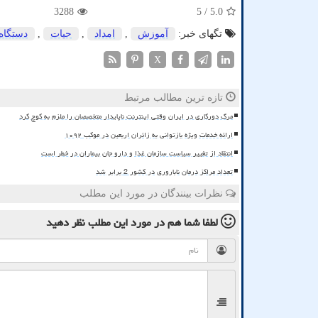
3288
/ 5
5.0
تگهای خبر:
آموزش
,
امداد
,
حیات
,
دستگاه
X
تازه ترین مطالب مرتبط
مرگ دورکاری در ایران وقتی اینترنت ناپایدار متخصصان را ملزم به کوچ کرد
ارائه خدمات ویژه بازتوانی به زائران اربعین در موکب ۱۰۹۲
انتقاد از تغییر سیاست سازمان غذا و دارو جان بیماران در خطر است
تعداد مراکز درمان ناباروری در کشور 2 برابر شد
نظرات بینندگان در مورد این مطلب
لطفا شما هم
در مورد این مطلب
نظر دهید