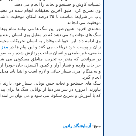
عملیات کاوش و جستجو و نجات را انجام می دهند.
وی تصریح کرد: طبق آخرین تحقیقات انجام شده در م
موفقیت می انجامد.
سگ های نجات یاد می دهند که در مقابل بوی انسان زنده و 
وی ادامه داد: این حیوانات وفادار به انسان تحریکات م
زبان و پوست خود دریافت می کنند و این پیام ها در
مغز
ی
طبیعی، غیر طبیعی و انسان ساخت پردازش شده و به صور
در سوانحی که منجر به تخریب مناطق مسکونی می شود احت
جراحات وارده و فشار آوار و کمبود اکسیژن جان خودرا از
و به هنگام امری بسیار حیاتی و لازم است و ابتدا بای
انجام گیرد.
سگ های جستجو و نجات حس بویایی بسیار قوی دارند که 
بیاورند. امروزه در سراسر دنیا از توانایی سگ ها برای پی
که با آموزش و تمرین شکوفا می شود و می توان در امتداد 
منبع:
آزمایشگاه رادین