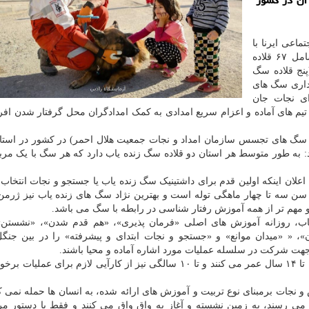
آن در كشور
اعی ایرنا با
بیان این مطلب اضافه کرد: حالا ۷۵ قلاده سگ نجات شامل ۶۷ قلاده
ادور(پنج قلاده سگ
نگهداری سگ های
ی نجات جان
 تیم های آماده و اعزام سریع امدادی به کمک امدادگران محل گرفتار شدن افر
(آموزش و نگهداری سگ های تجسس سازمان امداد و نجات جمعیت هلال احمر) در کشور در استان
ود: به طور متوسط هر استان دو قلاده سگ زنده یاب دارد که هر سگ با یک م
 اعلان اینکه اولین قدم برای داشتینیک سگ زنده یاب یا جستجو و نجات انتخاب 
 مهم تر از همه آموزش رفتار شناسی در رابطه با سگ می باشد.
ب، روزانه آموزش های اصلی «فرمان پذیری»، «هم قدم شدن»، «نشستن»،
، « «میدان موانع» و «جستجو و نجات ابتدای و پیشرفته» را در بین جنگ
 جهت شرکت در سلسله عملیات مورد اشاره آماده و محیا باشند.
وی اظهار داشت: این گونه از سگ ها بطور معمول بین ۱۲ تا ۱۴ سال عمر می کنند و تا ۱۰ سالگی نیز از کارآیی لازم برا
نجات برمبنای نوع تربیت و آموزش های ارائه شده، به انسان ها حمله نمی کن
ی رسند، به زمین نشسته و آغاز به واق واق می کنند و فقط با دستور مر