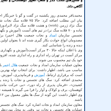
و مسیرهای سخت گذر و صعب العبور كوهستانی و نظایر 
آگاهی داد.
محمدباقر محمدی روز یکشنبه در گفت و گو با خبرنگار اجتم
سگ نژاد ژرمن (work) و هشت قلاده سگ نژاد لابر
ماده و ۷۰ قلاده سگ نر) در تیم های آنست (آموزش و 
تجسس سازمان
امداد
و نجات جمعیت هلال احمر) برا
مصدومان انواع حوادث بکار گیری شده اند تا بعنوان اولین
دیده و زنده را شناسایی کنند.
وی با اعلان اینکه حالا ۳۰ مرکز آنست
مرکز آنست در تهران راه اندازی و راه اندازی شده، افز
خود یک تیم محسوب می شوند.
معاون عملیات سازمان امداد و نجات جمعیت
هلال احمر
با
است که برقراری ارتباط،
آموزش
و فرمانپذیری، آموزش و
محمدی اضافه کرد: سگ های تجسس و نجات یا زنده یا
کشیدن»، «فرمان پذیری از راه دور»، «بی حرکت ماندن»
کوهستان، برف و کولاک و آوار را فرا می گیرند تا همیشه
باشند.
معاون سازمان امداد و نجات اشاره کرد: سگ های تجسس و 
عملیات های تجسس و نجات نیز وقتی به محل موردنظر م