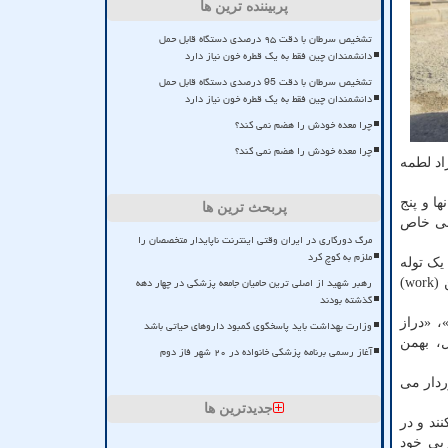
پربیننده ترین ها
تشخیص سرطان با دقت ۹۵ درصدی دستگاه قابل حمل
دانشمندان چین فقط به یک قطره خون نیاز دارد
تشخیص سرطان با دقت 95 درصدی دستگاه قابل حمل
دانشمندان چین فقط به یک قطره خون نیاز دارد
چرا معده خودش را هضم نمی کند؟
چرا معده خودش را هضم نمی کند؟
اد لطمه
ها و پنج
پربحث ترین ها
ربی خاص
مرگ دورکاری در ایران وقتی اینترنت ناپایدار متخصصان را
ملزم به کوچ کرد
یک توله
رهبر شهید از اصلی ترین حامیان جامعه پزشکی در چهار دهه
مناسب می باشد، اظهار داشت: برای انتخاب توله بهترین سن سه تا چهار ماهگی توله است و بهترین نژاد سگ های زنده یاب نیز ژرمن (work)
گذشته بودند
 «دراز
وزارت بهداشت باید پاسخگوی کمبود داروهای حیاتی باشد
ل، بهمن
آغاز رسمی برنامه پزشکی خانواده در ۲۰ شهر فاز دوم
ی عملیات برخوردار می
جدیدترین ها
ند و در
بی خود