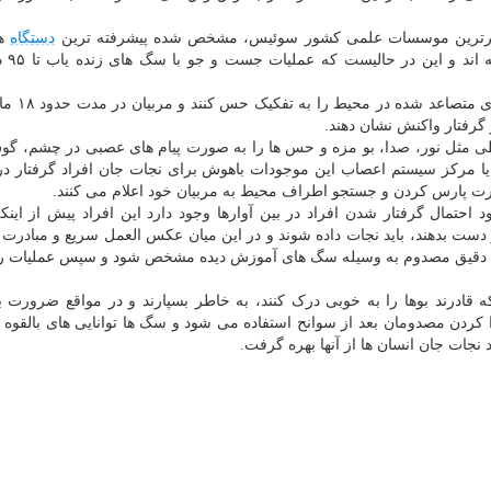
عتبرترین موسسات علمی کشور سوئیس، مشخص شده پیشرفته ترین
دستگاه
ها
یاب در شرایط منا
محمدی افزود: همین طور این سگ ها
گرفتار واکنش نشان دهند.
حیطی مثل نور، صدا، بو مزه و حس ها را به صورت پیام های عصبی در چشم، گو
ا مرکز سیستم اعصاب این موجودات باهوش برای نجات جان افراد گرفتار د
ت پارس کردن و جستجو اطراف محیط به مربیان خود اعلام می کنند.
مال گرفتار شدن افراد در بین آوارها وجود دارد این افراد پیش از اینکه
 دست بدهند، باید نجات داده شوند و در این میان عکس العمل سریع و مبادرت 
د محل دقیق مصدوم به وسیله سگ های آموزش دیده مشخص شود و سپس عملیات 
قادرند بوها را به خوبی درک کنند، به خاطر بسپارند و در مواقع ضرورت 
دا کردن مصدومان بعد از سوانح استفاده می شود و سگ ها توانایی های بالقوه ا
نجات جان انسان ها از آنها بهره گرفت.