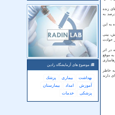
ی زنده
سب تا ۳۵ درصد امکان موفقیت داشته اند و این در حالیست که عملیات جست و جو با سگ های زنده یاب تا ۹۵ درصد به
 می توانند تمام بوهای متصاعد شده در محیط را به تفکیک حس کنند و مربیان در مدت حدود ۱۸ ماه به این
ش، بینی
ر حوادث
 در اثر
به موقع
رهاسازی
موضوع های آزمایشگاه رادین
به خاطر
ی دارند
بهداشت
بیماری
پزشك
آموزش
امداد
بیمارستان
پزشكی
خدمات