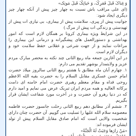
وَ غِناکَ قَبلَ فَقرِکَ، وَ حَیاتِکَ قَبلَ مَوتِک»
(ای علی مراقب باش نسبت به چهار چیز پیش از آنکه چهار چیز
دیگری ایجاد شود:
جوانیت پیش از پیری، سلامتت پیش از بیماری، بی نیازی ات پیش از
تهیدستی و زندگی ات پیش از مرگ.)
در این شرایط ویژه بیماری کرونا بر همگان لازم است که امور
بهداشتی و دستورالعمل های پیشگیرانه و درمانی این بیماری را
مراعات نمایند و از جهت شرعی و عقلانی حفظ سلامت خود و
دیگران لازم است.
در این آغازین جمعه ماه ربیع الثانی چند نکته به محضر مبارک مردم
عزیز و ولایتمدار بوشهر تقدیم می دارم:
۱. چهارم آبان ماه مطابق با هشتم ربیع الثانی سالروز میلاد حضرت
امام حسن عسکری مقابل السلام را به حضرت بقیه الله الاعظم
روحی فداه و مقام معظم رهبری حضرت امام خامنه ای دامت
برکاته العالیه و همه مردم ایران تبریک عرض می نمایم و امید دارم
که در دنیا رهرو آن حضرت و در آخرت مورد شفاعت ایشان قرار
بگیریم.
۲. ششم آذر مطابق دهم ربیع الثانی رحلت جانسوز حضرت فاطمه
معصومه سلام الله علیها را تسلیت می گوییم. آن حضرت چنان دارای
شخصیت والایی است که امام صادق مقابل السلام پیش از تولد
ایشان فرموده اند:
«مَنْ زارَها وَجَبَتْ لَهُ الْجَنَّةُ»