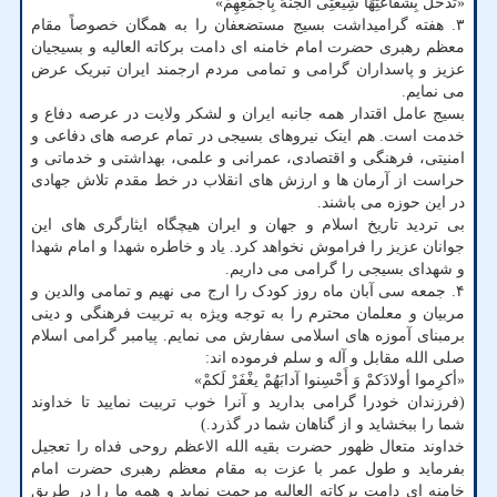
«تُدْخَلُ بِشَفَاعَتِهَا شِیعَتِی الْجَنَّهَ بِأَجْمَعِهِمْ»
۳. هفته گرامیداشت بسیج مستضعفان را به همگان خصوصاً مقام
معظم رهبری حضرت امام خامنه ای دامت برکاته العالیه و بسیجیان
عزیز و پاسداران گرامی و تمامی مردم ارجمند ایران تبریک عرض
می نمایم.
بسیج عامل اقتدار همه جانبه ایران و لشکر ولایت در عرصه دفاع و
خدمت است. هم اینک نیروهای بسیجی در تمام عرصه های دفاعی و
امنیتی، فرهنگی و اقتصادی، عمرانی و علمی، بهداشتی و خدماتی و
حراست از آرمان ها و ارزش های انقلاب در خط مقدم تلاش جهادی
در این حوزه می باشند.
بی تردید تاریخ اسلام و جهان و ایران هیچگاه ایثارگری های این
جوانان عزیز را فراموش نخواهد کرد. یاد و خاطره شهدا و امام شهدا
و شهدای بسیجی را گرامی می داریم.
۴. جمعه سی آبان ماه روز کودک را ارج می نهیم و تمامی والدین و
مربیان و معلمان محترم را به توجه ویژه به تربیت فرهنگی و دینی
برمبنای آموزه های اسلامی سفارش می نمایم. پیامبر گرامی اسلام
صلی الله مقابل و آله و سلم فرموده اند:
«أکرِموا أولادَکمْ وَ أَحْسِنوا آدابَهُمْ یغْفَرْ لَکمْ»
(فرزندان خودرا گرامی بدارید و آنرا خوب تربیت نمایید تا خداوند
شما را ببخشاید و از گناهان شما در گذرد.)
خداوند متعال ظهور حضرت بقیه الله الاعظم روحی فداه را تعجیل
بفرماید و طول عمر با عزت به مقام معظم رهبری حضرت امام
خامنه ای دامت برکاته العالیه مرحمت نماید و همه ما را در طریق