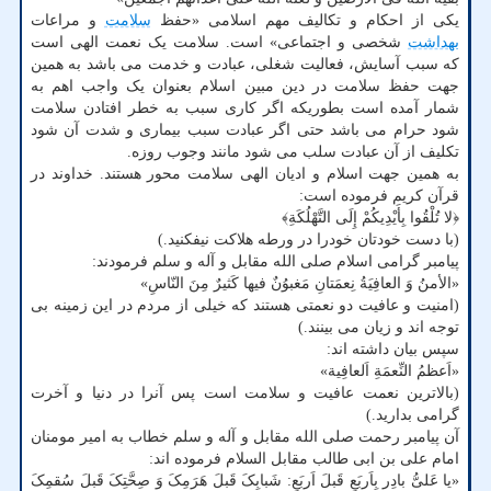
یکی از احکام و تکالیف مهم اسلامی «حفظ
سلامت
و مراعات
بهداشت
شخصی و اجتماعی» است. سلامت یک نعمت الهی است
که سبب آسایش، فعالیت شغلی، عبادت و خدمت می باشد به همین
جهت حفظ سلامت در دین مبین اسلام بعنوان یک واجب اهم به
شمار آمده است بطوریکه اگر کاری سبب به خطر افتادن سلامت
شود حرام می باشد حتی اگر عبادت سبب بیماری و شدت آن شود
تکلیف از آن عبادت سلب می شود مانند وجوب روزه.
به همین جهت اسلام و ادیان الهی سلامت محور هستند. خداوند در
قرآن کریم فرموده است:
﴿لا تُلْقُوا بِأَیْدِیکُمْ إِلَی التَّهْلُکَةِ﴾
(با دست خودتان خودرا در ورطه هلاکت نیفکنید.)
پیامبر گرامی اسلام صلی الله مقابل و آله و سلم فرمودند:
«الأمنُ وَ العافِیَةُ نِعمَتانِ مَغبوُنٌ فیها کَثیرٌ مِنَ النّاسِ»
(امنیت و عافیت دو نعمتی هستند که خیلی از مردم در این زمینه بی
توجه اند و زیان می بینند.)
سپس بیان داشته اند:
«اَعظمُ النِّعمَةِ اَلعافِیة»
(بالاترین نعمت عافیت و سلامت است پس آنرا در دنیا و آخرت
گرامی بدارید.)
آن پیامبر رحمت صلی الله مقابل و آله و سلم خطاب به امیر مومنان
امام علی بن ابی طالب مقابل السلام فرموده اند:
«یا عَلیُّ بادِر بِاَربَعٍ قَبلَ اَربَعٍ: شَبابِکَ قَبلَ هَرَمِکَ وَ صِحَّتِکَ قَبلَ سُقمِکَ