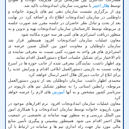
توسط
هلال احمر
با محوریت سازمان امدادونجات تاکید شد.
وی از برگزاری نشست سازمان دهی تیم های بازپیوند خانواده و
داوطلبی در سازمان امدادونجات اطلاع داد و اضافه کرد: در نهایت
بعد از بحث و تبادل نظر حاضران در جلسه مقرر شد صورت جلسه
ی مربوطه توسط کارشناسان سازمان امدادونجات تهیه و تدوین و به
منظور دریافت استراتژی های کتبی هر سه حوزه مکاتبه شود.
معاون عملیات سازمان امدادونجات افزود: همینطور قرار شد
سازمان داوطلبان و معاونت امور بین الملل ضمن عرضه ی
استراتژی های هر واحد به صورت کتبی نسبت به معرفی نماینده ی
تام الاختیار برای تشکیل جلسات اصلاح دستورالعمل اقدام نمایند.
وی اظهار داشت: نمایندگان معرفی شده از جانب حوزه ها در اسرع
وقت نسبت به بازبینی دستورالعمل ابلاغی اقدام و ویرایش جدید را
برای ابلاغ از جانب دبیرکل هلال احمر ارسال خواهند کرد.
محمدی اظهار داشت: سازمان داوطلبان بعد از تدوین دستورالعمل
مربوطه، رابطین استانی را به منظور تشکیل تیم های بازپیوند در
سرتاسر کشور مشخص و به آنها
آموزش
های لازم را عرضه خواهد
کرد.
معاون عملیات سازمان امدادونجات افزود: نرم افزارهای موجود در
مورد بازپیوند خانواده توسط سازمان امدادونجات و با همکاری امور
بین الملل بررسی و به منظور تهیه سامانه ی تخصصی در جمعیت
هلال احمر اقدام می شود. همینطور پیشبینی و پیگیری تأمین منابع
مالی مورد نیاز جهت راه اندازی تیم ها و سامانه در ارتباط با آن