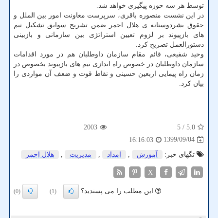
توسط هر سه حوزه پیگیری خواهد شد.
در این نشست منصوره باقری، سرپرست معاونت امور بین الملل و
حقوق بشردوستانه ی هلال احمر ضمن تشریح سوابق تشکیل تیم
های بازپیوند بر لزوم تعیین استراتژی بین سازمانی و بازبینی
دستورالعمل تصریح کرد.
وحید شفیعی، قائم مقام سازمان داوطلبان هم در مورد اقدامات
سازمان داوطلبان در خصوص راه اندازی تیم های بازپیوند بخصوص در
زمان راه پیمایی اربعین حسینی و نقاط قوت و ضعف آن مواردی را
بیان کرد.
2003
/ 5
5.0
1399/09/04
16:16:03
تگهای خبر:
آموزش
,
امداد
,
مدیریت
,
هلال احمر
X
این مطلب را می پسندید؟
(0)
(1)