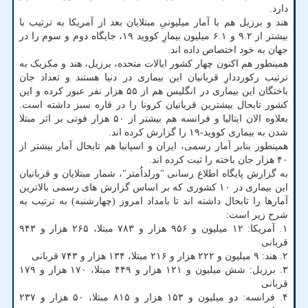
دارد.
هند و برزیل هم با آمار میلیونیِ مبتلایان بعد از آمریکا به ترتیب با
بیشتر از ۹.۲ و ۶.۱ میلیون بیمارِ کووید ۱۹، جایگاه دوم و سوم را در
جهان به خود اختصاص داده اند.
همینطور هم اکنون چهار کشور ایالات متحده، برزیل، هند و مکزیک به
ترتیب رکورددارِ قربانیان این بیماری در دنیا هستند و تعداد جان
باختگان این بیماری در انگلیس هم از ۵۵ هزار نفر عبور کرده و این
کشور تابحال بیشترین قربانیان کرونا را در قاره سبز داشته است.
بعلاوه الان ایتالیا و فرانسه هم بیشتر از ۵۰ هزار فوتی بر اثر مبتلا
شدن به بیماری کووید-۱۹ را گزارش کرده اند.
همینطور بنابر آمار رسمی، ایران و اسپانیا هم تابحال آمار بیشتر از
۴۰ هزار جان باخته را ثبت کرده اند.
به گزارش پایگاه اطلاع رسانی "ورلداُمتر"، شمار مبتلایان و قربانیان
این بیماری در ۱۰ کشوری که بر اساس گزارش های رسمی بالاترین
آمارها را تابحال داشته اند تا بامداد امروز (چهارشنبه) به ترتیب به
شرح زیر است:
۱. آمریکا: ۱۲ میلیون و ۹۵۶ هزار و ۷۸۳ مبتلا، ۲۶۵ هزار و ۹۴۳
قربانی
۲. هند: ۹ میلیون و ۲۲۲ هزار و ۲۱۶ مبتلا، ۱۳۴ هزار و ۷۴۳ قربانی
۳. برزیل: شش میلیون و ۱۲۱ هزار و ۴۴۹ مبتلا، ۱۷۰ هزار و ۱۷۹
قربانی
۴. فرانسه: دو میلیون و ۱۵۳ هزار و ۸۱۵ مبتلا، ۵۰ هزار و ۲۳۷