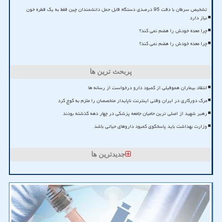
تشخیص سرطان با دقت 95 درصدی دستگاه قابل حمل دانشمندان چین فقط به یک قطره خون
نیاز دارد
چرا معده خودش را هضم نمی کند؟
چرا معده خودش را هضم نمی کند؟
پربحث ترین ها
انتقاد بیماران هموفیلی از کمبود دارو درخواست از رسانه ها
مرگ دورکاری در ایران وقتی اینترنت ناپایدار متخصصان را ملزم به کوچ کرد
رهبر شهید از اصلی ترین حامیان جامعه پزشکی در چهار دهه گذشته بودند
وزارت بهداشت باید پاسخگوی کمبود داروهای حیاتی باشد
جدیدترین ها