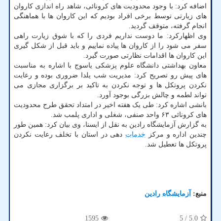
اضافه کرد: با وجود محدودیت های کرونائی، شاهد راه اندازی کاروان
های زیارتی توسط برخی افراد بودیم که این کاروان ها با هماهنگی
انجام گرفته، متوقف گردید.
وی اظهارکرد: ما دوست نداریم فردی را که با شوق زیارت راهی
سفر می شود را از کاروان ها پیاده نماییم و باید قبل از شکل گیری
این کاروان ها اقدامات نظارتی صورت گیرد.
معاون بهداشتی دانشگاه علوم پزشکی یاسوج با اشاره به مناسبت
های پیش رو تصریح کرد: مدیریت شب یلدا ضروری بوده و رعایت
نکردن پروتکل ها و توجه نکردن به تاکید بر برگزاری مجازی می
تواند لطمه و چالش بزرگی بوجود آورد.
بانشی اشاره کرد: طی یک هفته اخیر در امتداد تحقق طرح محدودیت
های کرونائی ۶۳ واحد صنفی، شغلی و اداری پلمب شد.
به گزارش آزمایشگاه رادین به نقل از ایسنا، وی بیان کرد: همین طور
چندین اداره و مرکز
خدمات
دهی در استان با تخلف رعایت نکردن
پروتکل ها تعطیل شد.
منبع:
آزمایشگاه رادین
1595
/ 5
5.0