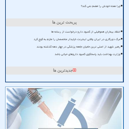
چرا معده خودش را هضم نمی کند؟
پربحث ترین ها
انتقاد بیماران هموفیلی از کمبود دارو درخواست از رسانه ها
مرگ دورکاری در ایران وقتی اینترنت ناپایدار متخصصان را ملزم به کوچ کرد
رهبر شهید از اصلی ترین حامیان جامعه پزشکی در چهار دهه گذشته بودند
وزارت بهداشت باید پاسخگوی کمبود داروهای حیاتی باشد
جدیدترین ها