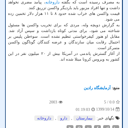
به مصرف رسیده است که بگفته
داروخانه
، پیامد مضری نخواهد
داشت و تنها افراد مزبور باید باردیگر واکسن تزریق کنند.
قیمت واکسن های خراب شده حدود ۸ تا ۱۱ هزار دلار تخمین زده
می شود.
به گزارش دویچه وله، مردی که برای تخریب واکسن ها مسئول
شناخته می شود، برای مدتی کوتاه بازداشت و سپس آزاد شد.
مقابل او هنوز کیفرخواستی تنظیم نشده است. سوءظن پلیس بر
احتمال رقابت میان سازندگان و عرضه کنندگان گوناگون واکسن
متمرکز است.
از آغاز گسترش پاندمی در آمریکا بیش از ۲۰ میلیون نفر در این
کشور به ویروس کرونا مبتلا شده اند.
منبع:
آزمایشگاه رادین
2003
/ 5
0.0
1399/10/14
01:19:03
تگهای خبر:
بیمارستان
,
دارو
,
داروخانه