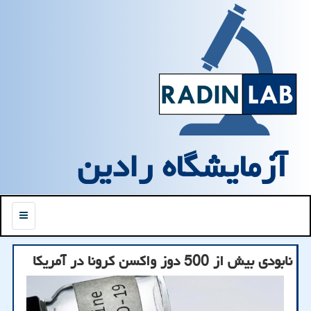
آزمایشگاه رادین
منو
نابودی بیش از 500 دوز واكسن كرونا در آمریكا