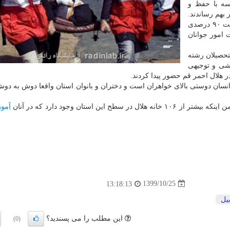
سه با حفظ و
بهم رساندند.
مشاور امور بانوان هلال احمر قم بیان نمود: بانوان مشارکت ۹۰ درصدی
ت امور جوانان
ن و فارغ التحصیلان رشته
شی و توجیهی
ر هلال احمر قم حضور پیدا کردند.
سان دوستی بالای خواهران است و دختران و بانوان استان واقعا دوش به دو
آمو
1399/10/25
13:18:13
یل
این مطلب را می پسندید؟
(0)