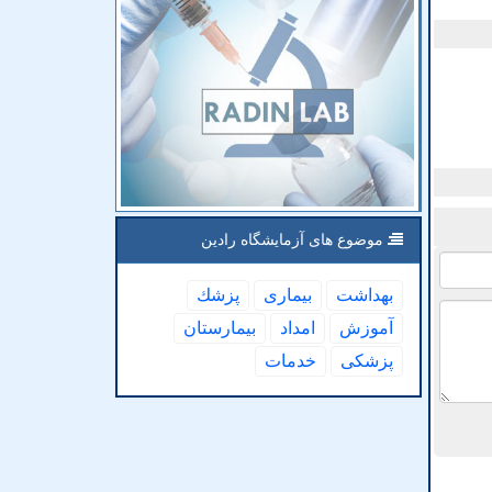
موضوع های آزمایشگاه رادین
بهداشت
بیماری
پزشك
آموزش
امداد
بیمارستان
پزشكی
خدمات