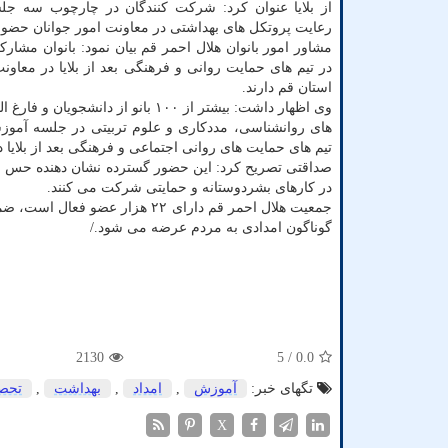
از بلایا عنوان کرد: شرکت کنندگان در چارچوب سه جل
رعایت پروتکل های بهداشتی در معاونت امور جوانان حضور 
در تیم های حمایت روانی و فرهنگی بعد از بلایا در معاون
استان قم دارند.
وی اظهار داشت: بیشتر از ۱۰۰ بانو از دانشجویا
های روانشناسی، مددکاری و علوم تربیتی در جلسه آموز
تیم های حمایت های روانی اجتماعی و فرهنگی بعد از بلایا د
صداقتی تصریح کرد: این حضور گسترده نشان دهنده حس ان
در کارهای بشردوستانه و حمایتی شرکت می کنند.
جمعیت هلال احمر قم دارای ۲۲ هزار عضو فعال است، ضمن اینکه بیشتر از ۱۰۶ خانه هلال در سطح این استان وجود دارد که در آنان
گوناگون امدادی به مردم عرضه می شود./
2130
/ 5
0.0
تگهای خبر:
آموزش
,
امداد
,
بهداشت
,
تحص
X