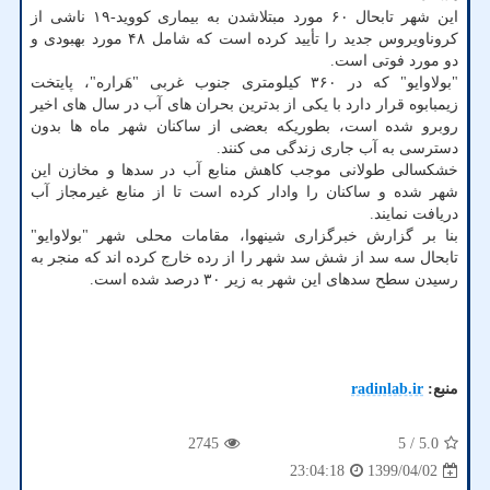
این شهر تابحال ۶۰ مورد مبتلاشدن به بیماری کووید-۱۹ ناشی از
کروناویروس جدید را تأیید کرده است که شامل ۴۸ مورد بهبودی و
دو مورد فوتی است.
"بولاوایو" که در ۳۶۰ کیلومتری جنوب غربی "هَراره"، پایتخت
زیمبابوه قرار دارد با یکی از بدترین بحران های آب در سال های اخیر
روبرو شده است، بطوریکه بعضی از ساکنان شهر ماه ها بدون
دسترسی به آب جاری زندگی می کنند.
خشکسالی طولانی موجب کاهش منابع آب در سدها و مخازن این
شهر شده و ساکنان را وادار کرده است تا از منابع غیرمجاز آب
دریافت نمایند.
بنا بر گزارش خبرگزاری شینهوا، مقامات محلی شهر "بولاوایو"
تابحال سه سد از شش سد شهر را از رده خارج کرده اند که منجر به
رسیدن سطح سدهای این شهر به زیر ۳۰ درصد شده است.
منبع:
radinlab.ir
2745
/ 5
5.0
1399/04/02
23:04:18