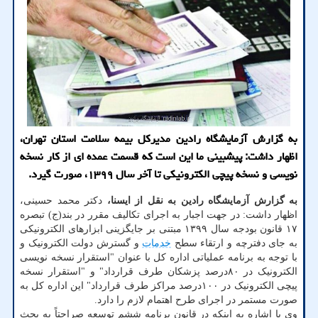
به گزارش آزمایشگاه رادین مدیرکل بیمه سلامت استان تهران،
اظهار داشت: پیشبینی ما این است که قسمت عمده ای از کار نسخه
نویسی و نسخه پیچی الکترونیکی تا آخر سال ۱۳۹۹، صورت گیرد.
به گزارش آزمایشگاه رادین به نقل از ایسنا،
دکتر محمد حسینی،
اظهار داشت: در جهت اجبار به اجرای تکالیف مقرر در بند(ج) تبصره
۱۷ قانون بودجه سال ۱۳۹۹ مبتنی بر جایگزینی ابزارهای الکترونیکی
به جای دفترچه و ارتقاء سطح
خدمات
و گسترش دولت الکترونیک و
با توجه به برنامه عملیاتی اداره کل با عنوان "استقرار نسخه نویسی
الکترونیک در ۸۰درصد پزشکان طرف قرارداد" و "استقرار نسخه
پیچی الکترونیک در ۱۰۰درصد مراکز طرف قرارداد" این اداره کل به
صورت مستمر در اجرای طرح اهتمام لازم را دارد.
وی با اشاره به اینکه در قانون برنامه ششم توسعه صراحتاً به بحث