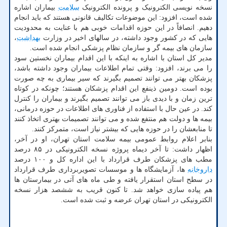
نسخه نویسی الکترونیک و پرونده الکترونیک
سلامت
بیماران اشاره
شده است، افزود: این موضوعات تکالیف قانونی هستند که باید انجام
دهیم. انصافاً در این حوزه اقدامات خوبی هم با عنایت به محدودیت
هایی که در کشور وجود داشته، در سالهای اخیر در وزارت
بهداشت
،
سازمان های بیمه گر و سازمان نظام پزشکی انجام شده است.
مدیر کل استان با اشاره به اینکه با این اقدام بیماران نخستین سود
را می برند، افزود: وقتی تمام اطلاعات بیماران وجود داشته باشد،
پزشکان بهتر می توانند تصمیم بگیرند که سیر بیماری به چه صورت
بوده است. دومین ذینفع این اقدام پزشکان هستند؛ چونکه در کوتاه
ترین زمان و با دیدی باز می توانند تصمیم بگیرند و بیماران را کنترل
کند. در عین حال با استفاده از فناوری های اطلاعات در حوزه درمانی،
بیمه ها و دولت هم منتفع شده و می توانند تصمیمات بهتری اتخاذ کنند
تا منابعشان را در حوزه هایی که بیشتر نیاز است، متمرکز کنند.
بنابر اعلام روابط عمومی بیمه سلامت استان تهران، او در آخر،
اظهار داشت: تا آخر دیماه پروژه نسخه الکترونیکی در ۸۵ درصد
مطب های پزشکان طرف قرارداد با این اداره کل و ۱۰۰ درصد
داروخانه
ها، آزمایشگاه ها و موسسات تصویربرداری طرف قرارداد
در سطح استان استقرار یافته و طی ماه های آتی در بیمارستان ها
هم پیاده سازی خواهد شد. تا کنون قریب به ششصد هزار نسخه
الکترونیکی در استان تهران عرضه و ثبت شده است.