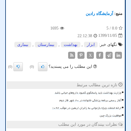
منبع:
آزمایشگاه رادین
1695
/ 5
0.0
1399/11/05
22:12:38
تگهای خبر:
ابزار
,
بهداشت
,
بیمارستان
,
بیماری
X
این مطلب را می پسندید؟
(0)
(0)
تازه ترین مطالب مرتبط
وزارت بهداشت باید پاسخگوی کمبود داروهای حیاتی باشد
آغاز رسمی برنامه پزشکی خانواده در ۲۰ شهر فاز دوم
ارائه خدمات ویژه بازتوانی به زائران اربعین در موکب ۱۰۹۲
موفقیت بزرگ چین
نظرات بینندگان در مورد این مطلب