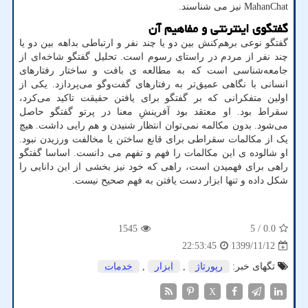
MahanChat
نیز می شناسند.
گفتگوی اینترنتی و مفاهیم آن
گفتگو نوعی برهم‌کنش بین دو یا چند نفر و ارتباطی بداهه بین دو یا
چند نفر از مردم در راستای رسوم است. تحلیل گفتگو شاخه‌ای از
جامعه‌شناسی است که به مطالعه ی بافت و ساختار رفتارهای
انسانی با نگاهی عمیق‌تر به رفتارهای گفت‌وگو می‌پردازد. یکی از
اولین متفکرانی که بر گفتگو برای یافتن حقیقت تاکید می‌کرد،
سقراط بود. او معتقد بود آفرینشِ معنا در پرتو گفتگو حاصل
می‌شود. بدون مکالمه نمی‌توان انتظار شنیدن و هم رایی داشت. هیچ
یک از مکالمات سقراطی برای قانع ساختن یا مخالفت‌ ورزیدن نبود.
او شالوده ی این مکالمات را فهم و تفهم می دانست. اساسا گفتگو
راهی برای فهمیدن است، راهی که خود نیز بخشی از این دانایی را
شکل داده و تنها ابزار دست یافتن به فهم صحیح نیست.
1545
/ 5
0.0
1399/11/12
22:53:45
تگهای خبر:
رپورتاژ
,
ابزار
,
خدمات
X