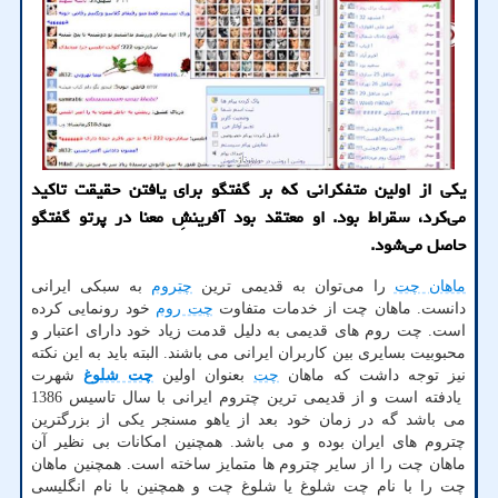
یكی از اولین متفكرانی كه بر گفتگو برای یافتن حقیقت تاكید
می‌كرد، سقراط بود. او معتقد بود آفرینشِ معنا در پرتو گفتگو
حاصل می‌شود.
ماهان چت
را می
توان به قدیمی ترین
چتروم
به سبکی ایرانی
دانست. ماهان چت از خدمات متفاوت
چت روم
خود رونمایی کرده
است. چت روم های قدیمی به دلیل قدمت زیاد خود دارای اعتبار و
محبوبیت بسایری بین کاربران ایرانی می باشند. البته باید به این نکته
نیز توجه داشت که ماهان
چت
بعنوان اولین
چت شلوغ
شهرت
یادفته است و از قدیمی ترین چتروم ایرانی با سال تاسیس 1386
می باشد گه در زمان خود بعد از یاهو مسنجر یکی از بزرگترین
چتروم های ایران بوده و می باشد. همچنین امکانات بی نظیر آن
ماهان چت را از سایر چتروم ها متمایز ساخته است. همچنین ماهان
چت را با نام چت شلوغ یا شلوغ چت و همچنین با نام انگلیسی