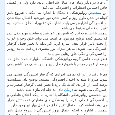
آن فرد در دیگر زمان های سال شرایطی عادی دارد ولی در فصلی
خاص احساس اضطراب و افسردگی می کند.
این
متخصص
روانپزشکی دانشگاه با اشاره به اینکه با شروع پاییز
کوتاه تر شدن طول روز و کمتر شدن نور خورشید احتمال مبتلاشدن
به افسردگی افزایش می یابد، اشاره کرد: تغییرات خلق مستقیما به
تغییرات فصلی مرتبط می باشد.
شمس با اشاره به این که تابش نور خورشید و ساعت بیولوژیکی بدن
که تنظیم کننده ترشح هورمون ها است می تواند خلق وخو و خواب
را تحت تاثیر قرار دهد، اشاره کرد: افرادیکه با تغییر فصل گرفتار
افسردگی می شوند، به هر میزان نور بیشتری دریافت نمایند زودتر
از افسردگی و تنگی خلق رهایی می یابند.
عضو هیئت علمی گروه روانپزشکی دانشگاه اظهار داشت: خلق ۱۱
درصد از عموم مردم با شروع فصل پاییز و سرد شدن هوا کاهش می
یابد.
وی با تاکید بر این که تمامی افرادی که گرفتار افسردگی فصلی می
شوند ضرورتا مبتلا به اختلال افسردگی نیستند، توضیح داد: ممکنست
درصد کمی از افرادی که به یک باره با تغییر فصل گرفتار اضطراب و
افسردگی می شوند به
درمان
های مداخله ای نیاز داشته باشند.
این متخصص روانپزشکی دانشگاه با اشاره به اینکه اختلال عاطفی و
یا افسردگی فصلی افراد را به شکل های متفاوتی تحت تاثیر قرار
می دهد، اضافه کرد: احتمال تغییر خلق در فصل بهار نیز وجود دارد.
شمس با اشاره به اینکه احتمال بروز افسردگی با شروع فصل پاییز