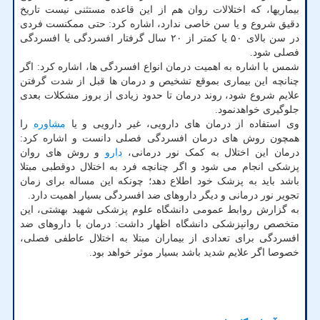
بیماریها، که اختلالات روان هم از این قاعده مستثنی نیست تاریخ
دقیق شروع و یا سن خاصی ندارد، اشاره کرد: حتی ممکنست فردی
در سن بالای ۵۰ یا کمتر از ۲۰ سال گرفتار افسردگی یا افسردگی
فصلی شود.
شمس با اشاره به اهمیت درمان انواع افسردگی ها، اشاره کرد: اگر
چنانچه این بیماری بموقع تشخیص و درمان ها قبل از شدت گرفتن
علایم شروع شود، روند درمان تا حدود زیادی از بروز مشکلات بعدی
جلوگیری خواهدنمود.
وی استفاده از درمان های دارویی، غیر دارویی و یا
مشاوره
را
همچون روش های درمان افسردگی فصلی دانست و اشاره کرد:
درمان این اختلال به کمک نور درمانی،
دارو
و روش های روان
پزشکی انجام می شود و اگر چنانچه فرد به اختلال دوقطبی مبتلا
باشد باید به پزشک خود اطلاع دهد؛ چونکه این مساله برای زمان
تجویر نور درمانی و دیگر داروهای ضد افسردگی بسیار اهمیت دارد.
به گزارش روابط عمومی دانشگاه علوم پزشکی شهید بهشتی، این
متخصص روانپزشکی دانشگاه اظهار داشت: درمان با داروهای ضد
افسردگی برای تعدادی از بیماران مبتلا به اختلال عاطفی فصلی،
خصوصا اگر علایم شدید باشد بسیار موثر خواهد بود.