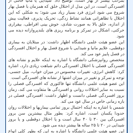
بمراتب بیشتر از بهار است، توضیح داد: شیدایی یا مانیا حالتی از
افسردگی است، در این مدل از اختلال خلق که همزمان با فصل بهار
شروع می شود انرژی فرد بسیار زیاد می شود؛ به شکلی که این
اختلال با تظاهراتی همانند نشاط زدگی، تحریک پذیری، فعالیت بیش
از اندازه، خلق بالا به صورت شادی، خوش بینی افراطی، بیقراری
حرکتی، اشکال در تمرکز و برنامه ریزی های بلندپروازانه دیده می
شود.
این عضو هیئت علمی دانشگاه اظهار داشت: در مبتلایان به بیماری
دوقطبی، علایم مانیا و شیدایی با شروع فصل بهار و اختلال افسردگی
در فصل پاییز عود می کند.
متخصص روانپزشکی دانشگاه با اشاره به اینکه علایم و نشانه های
افسردگی فصلی با اختلال افسردگی دائم شباهت زیادی دارد، اشاره
کرد: کاهش انرژی، تغییرات محسوس در میزان خواب، میل جنسی،
توجه و تمرکز و تغییر در میزان اشتها از نشانه های افسردگی است.
این عضو هیئت علمی دانشگاه تنها فاکتوری که افسردگی فصلی را
نسبت به سایر اختلالات روانی و افسردگی ها متفاوت می کند، زمان
بروز افسردگی فصلی دانست و اظهار داشت: افسردگی فصلی در
بازه زمانی خاص در سال عود می کند.
شمس با اشاره به اینکه احتمال بروز تمامی بیماریها و اختلالات روان
حدودا یکسان است، اشاره کرد: بطور مثال بیشترین سن بروز
افسردگی بین ۳۰ تا ۴۰ سال است و یا اختلال دوقطبی و یا بروز
شیدایی در ۲۰ تا ۲۵ ساله ها بیشتر دیده می شود.
این عضو هیئت علمی دانشگاه با اشاره به این که بطور کلی انواع