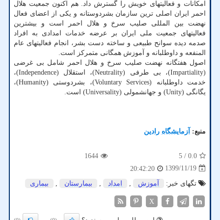
امکانات و فعالیتهای خویش را گسترش داد. هم اکنون جمعیت هلال
احمر ایران اصلی ترین سازمان بشردوستانه و یکی از اعضای فعال
نهضت بین المللی صلیب سرخ و هلال احمر است و بیشترین
فعالیتهای جمعیت ملی ایران بر عرضه خدمات امدادی به افراد
صدمه دیده سوانح طبیعی و ساخته دست بشر، انجام فعالیتهای عام
المنفعه و داوطلبانه و آموزش همگانی متمرکز است.
اصول هفتگانه نهضت صلیب سرخ و هلال احمر شامل بی غرضی
(Impartiality)، بی طرفی (Neutrality)، استقلال (Independence)،
خدمت داوطلبانه (Voluntary Services)، بشردوستی (Humanity)،
یگانگی (Unity) و جهانشمولی (Universality) است.
منبع:
آزمایشگاه رادین
1644
/ 5
0.0
1399/11/19
20:42:20
تگهای خبر:
آموزش
,
امداد
,
بیمارستان
,
بیماری
X