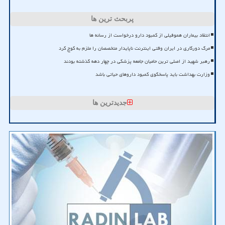
پربحث ترین ها
انتقاد بیماران هموفیلی از کمبود دارو درخواست از رسانه ها
مرگ دورکاری در ایران وقتی اینترنت ناپایدار متخصصان را ملزم به کوچ کرد
رهبر شهید از اصلی ترین حامیان جامعه پزشکی در چهار دهه گذشته بودند
وزارت بهداشت باید پاسخگوی کمبود داروهای حیاتی باشد
جدیدترین ها