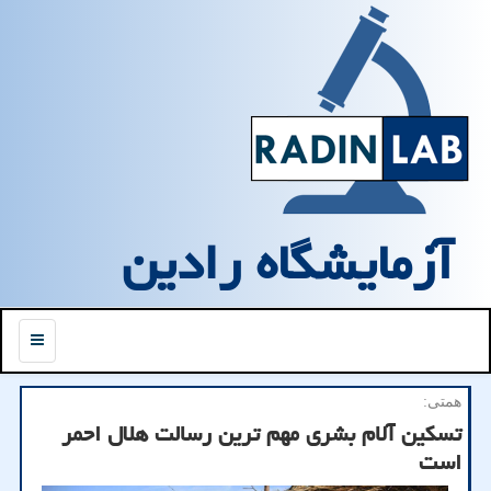
آزمایشگاه رادین
منو
همتی:
تسكین آلام بشری مهم ترین رسالت هلال احمر
است