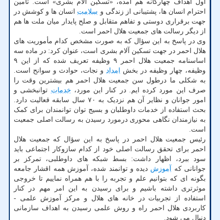
اول اهداف چهارگانه هم آمده، «تسکین آلام بشری» است. تأمین
احترام انسان ها، پشتیبانی از زندگی و
سلامت
انسان ها و کوشش در
جهت برقراری دوستی و تفاهم متقابل و صلح پایدار میان ملت ها هم
از دیگر رسالت های جمعیت هلال احمر است.
وی در پاسخ به این سؤال که به صورت مشخص کدام مأموریت های
هلال احمر در جهت تسکین آلام بشری است، عنوان کرد: در ماده سه
اساسنامه جمعیت هلال احمر ۹ وظیفه تعریف شده که از این ۹
وظیفه، چهار وظیفه در بخش
امداد
و نجات، حوادث و سوانح است.
به شکلی ما درطول سن جمعیت هلال احمر هم بیشترین وقت را
صرف این مورد کرده ایم. در کنار این مورد،
خدمات
توانبخشی و
امور جوانان و نظایر آن هم نزدیک به ۷۰ سال سابقه قعالیت دارد.
بحث استفاده از خدمات داوطلبان و بسیج توان توانمندان برای کمک
به نیازمندان نگاهی محوری درمورد رسیدن به رسالت اصلی جمعیت
است.
رئیس جمعیت هلال احمر در پاسخ به این سؤال که جمعیت هلال
احمر برای تحقق رسالت اصلی خود از کدام سازوکار اجتماعی باید
سود ببرد، اظهار داشت: بسط شبکه های داوطلبی، تمرکز بر
جوانانی که
آموزش
دیده و توانمند شده، آموزش همه اقشار جامعه
بگونه ای که بتوانیم علم و تجربه را با هم همراه نماییم تا خروجی
موثرتری داشته باشیم و برای رسیدن به این امر مهم در کنار
استفاده از تجربیات در خانه های هلال و مرکز آموزش علمی -
کاربردی هلال احمر راه و روش علمی رسیدن به اهداف سازمانی
دنبال می شود.