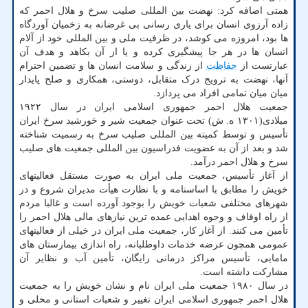
همتی اضافه کرد: نهضت بین المللی صلیب سرخ و هلال احمر که
زاده آرزوی انسان برای یاری رسانی بی غرضانه به زخمیان آوردگاه
ها بود، امروزه می کوشد، در ظرفیت ملی و بین المللی خود از آلام
انسان ها در هر جا پیشگیری کرده و یا از آن بکاهد و هدف آن
عبارتست از
حفاظت
از زندگی و سلامت انسان ها و تضمین احترام
آنها، نهضت به ترویج درک متقابل، دوستی، همکاری و صلح پایدار
میان میان تمامی افراد می پردازد.
جمعیت هلال احمر جمهوری اسلامی ایران در سال ۱۹۲۲
میلادی(۱۳۰۱ ه. ش) تحت عنوان جمعیت شیر و خورشید سرخ ایران
تأسیس و توسط کمیته بین المللی صلیب سرخ به رسمیت شناخته
شد و بعد از آن به عضویت فدراسیون بین المللی جمعیت های صلیب
سرخ و هلال احمر درآمد.
از آغاز تأسیس، جمعیت ملی ایران به صورت مستقل فعالیتهای
خویش را مطابق با اساسنامه و با نظارت هیأت مدیران شروع و در
شهرهای مختلفی شعبات خویش را بوجود آورده است و غالبا مردم
از راه اوقاف و وجوه اهدایی عمده ترین نیازهای مالی هلال احمر را
تأمین می کنند. از آغاز کار، جمعیت ملی ایران در خیلی از فعالیتهای
عمومی همچون عرضه خدمات داوطلبانه، راه اندازی بیمارستان های
مامایی، تأسیس مراکز درمانی رایگان، تأمین آب و نظایر آن
مشارکت داشته است.
در سال ۱۹۸۰ جمعیت ملی ایران نام و نشان خویش را به جمعیت
هلال احمر جمهوری اسلامی ایران تغییر و شعبات استانی و محلی و