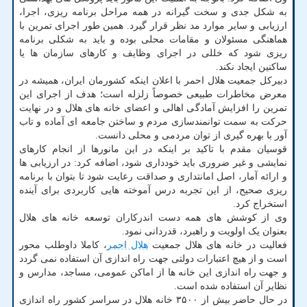
به شکل جدی و سخت گیرانه در همه مراحل برنامه ریزی، اجرا،
ارزیابی و سایر موارد مد نظر قرار گیرد. همین طور اجرای تمرین با
هماهنگی مسئولان و مقامات محلی بوده و باید به شکلی برنامه
ریزی شود که خللی در اجرای وظایف و کارهای سازمان ها یا
ساکنین ایجاد نکند.
دبیرکل جمعیت هلال احمر با اعلان اینکه کشورمان ایران، همیشه در
معرض مخاطرات طبیعی خصوصاً زلزله است؛ هدف از اجرای این
تمرین را افزایش آمادگی اهالی و اعضای خانه های هلال و در نهایت
حرکت به سمت توانمندسازی مردم و ساختن جامعه ای آماده و تاب
آور با بهره گیری از توان مردمی و محلی دانست.
قوسیان مقدم با تاکید بر اینکه در این مانورها از انجام کارهای
نمایشی و غیر ضروری باید خودداری شود، اضافه کرد: در ارزیابی ها
و ارائه آمار، اصل امانتداری و صداقت رعایت شود تا بتوان با برنامه
ریزی صحیح، از این تجربه درس آموخته هایی کاربردی برای آینده
استخراج کرد.
وی از کوشش های همه دست اندرکاران توسعه خانه های هلال
بعنوان یک اولویت و راهبرد، قدردانی نمود.
فعالیت در خانه های هلال جمعیت
هلال احمر
، کاملا داوطلب محور
است و از هیچ اعتبارات دولتی جهت راه اندازی آن استفاده نمی گردد
و جهت راه اندازی این خانه ها از اماکن عمومی، مساجد، مدارس و
نظایر آن استفاده شده است.
در حال حاضر بیش از ۳۵۰۰ خانه هلال در سراسر کشور راه اندازی