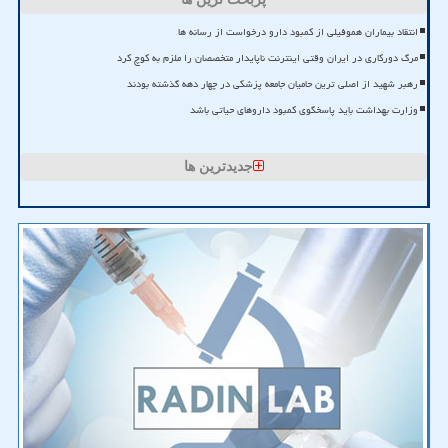
انتقاد بیماران هموفیلی از کمبود دارو درخواست از رسانه ها
مرگ دورکاری در ایران وقتی اینترنت ناپایدار متخصصان را ملزم به کوچ کرد
رهبر شهید از اصلی ترین حامیان جامعه پزشکی در چهار دهه گذشته بودند
وزارت بهداشت باید پاسخگوی کمبود داروهای حیاتی باشد
جدیدترین ها