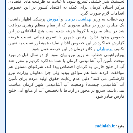
لجستیک بندر خشکی تسریع شود، با عنایت به ظرفیت های اقتصادی
مرکز استان کرمان برای کمک به اقتصاد کشور در این خصوص
اقدامات لازم صورت گیرد.
وی خطاب به وزیر
بهداشت
،
درمان
و
آموزش
پزشکی اظهار داشت:
یک میلیارد یورو بر مبنای مجوزی که از مقام معظم رهبری دریافت
شد در ستاد مبارزه با کرونا هزینه شده است هیچ اطلاعاتی در این
خصوص وجود ندارد، رئیس جمهور با تسریع زمانی نسبت عرضه
گزارش عملکرد در این خصوص اقدام نماید، همینطور نسبت به تعیین
تکلیف
پرستاران
و کادر درمان در این عرصه عمل شود.
پورابراهیمی خطاب به وزیر نیرو بیان نمود: از دو سال قبل درمورد
مبحث تأمین آب آشامیدنی کرمان با شما مذاکره کردیم و مقرر شد
آب از خلیج فارس به کرمان اختصاص پیدا کند، شرکتهای مسئول هم
موافقت کردند شما هم موافق بودید ولی چرا معاونان وزارت نیرو
کارشکنی می کنند؟ دلیل عدم رعایت حقوق اولیه مردم برای تأمین
آب آشامیدنی چیست؟ وضعیت آب آشامیدنی شهر کرمان مناسب
نمی باشد، سریع تر مجوز در ارتباط با تخصیص آب از منابع آبی خلیج
فارس صادر شود.
منبع:
radinlab.ir