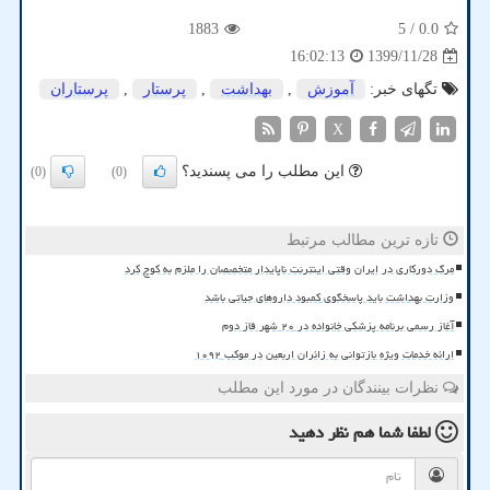
1883
/ 5
0.0
1399/11/28
16:02:13
تگهای خبر:
آموزش
,
بهداشت
,
پرستار
,
پرستاران
X
این مطلب را می پسندید؟
(0)
(0)
تازه ترین مطالب مرتبط
مرگ دورکاری در ایران وقتی اینترنت ناپایدار متخصصان را ملزم به کوچ کرد
وزارت بهداشت باید پاسخگوی کمبود داروهای حیاتی باشد
آغاز رسمی برنامه پزشکی خانواده در ۲۰ شهر فاز دوم
ارائه خدمات ویژه بازتوانی به زائران اربعین در موکب ۱۰۹۲
نظرات بینندگان در مورد این مطلب
لطفا شما هم
نظر دهید