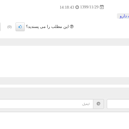
1399/11/29
14:18:43
 دارو
این مطلب را می پسندید؟
(0)