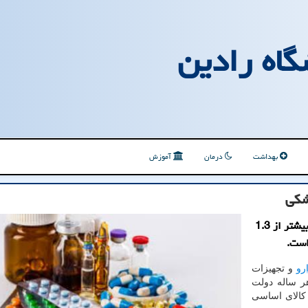
گاه رادین
بهداشت
درمان
آموزش
شكی
به گزارش آزمایشگاه رادین در 10 ماهه اول سال جاری بیشتر از 1.3
است.
رو
و تجهیزات
 می شود و هر ساله دولت
 کالای اساسی