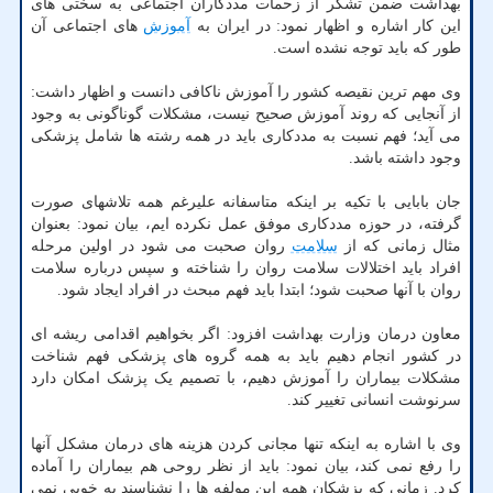
بهداشت ضمن تشکر از زحمات مددکاران اجتماعی به سختی های
این کار اشاره و اظهار نمود: در ایران به
آموزش
های اجتماعی آن
طور که باید توجه نشده است.
وی مهم ترین نقیصه کشور را آموزش ناکافی دانست و اظهار داشت:
از آنجایی که روند آموزش صحیح نیست، مشکلات گوناگونی به وجود
می آید؛ فهم نسبت به مددکاری باید در همه رشته ها شامل پزشکی
وجود داشته باشد.
جان بابایی با تکیه بر اینکه متاسفانه علیرغم همه تلاشهای صورت
گرفته، در حوزه مددکاری موفق عمل نکرده ایم، بیان نمود: بعنوان
مثال زمانی که از
سلامت
روان صحبت می شود در اولین مرحله
افراد باید اختلالات سلامت روان را شناخته و سپس درباره سلامت
روان با آنها صحبت شود؛ ابتدا باید فهم مبحث در افراد ایجاد شود.
معاون درمان وزارت بهداشت افزود: اگر بخواهیم اقدامی ریشه ای
در کشور انجام دهیم باید به همه گروه های پزشکی فهم شناخت
مشکلات بیماران را آموزش دهیم، با تصمیم یک پزشک امکان دارد
سرنوشت انسانی تغییر کند.
وی با اشاره به اینکه تنها مجانی کردن هزینه های درمان مشکل آنها
را رفع نمی کند، بیان نمود: باید از نظر روحی هم بیماران را آماده
کرد. زمانی که پزشکان همه این مولفه ها را نشناسند به خوبی نمی