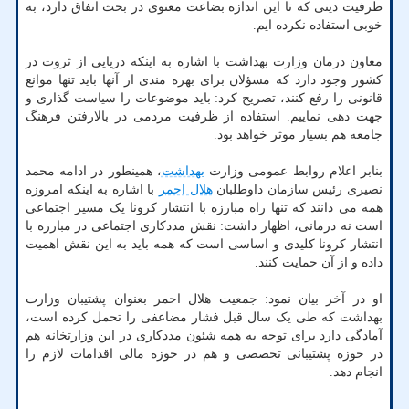
ظرفیت دینی که تا این اندازه بضاعت معنوی در بحث انفاق دارد، به
خوبی استفاده نکرده ایم.
معاون درمان وزارت بهداشت با اشاره به اینکه دریایی از ثروت در
کشور وجود دارد که مسؤلان برای بهره مندی از آنها باید تنها موانع
قانونی را رفع کنند، تصریح کرد: باید موضوعات را سیاست گذاری و
جهت دهی نماییم. استفاده از ظرفیت مردمی در بالارفتن فرهنگ
جامعه هم بسیار موثر خواهد بود.
بنابر اعلام روابط عمومی وزارت
بهداشت
، همینطور در ادامه محمد
نصیری رئیس سازمان داوطلبان
هلال احمر
با اشاره به اینکه امروزه
همه می دانند که تنها راه مبارزه با انتشار کرونا یک مسیر اجتماعی
است نه درمانی، اظهار داشت: نقش مددکاری اجتماعی در مبارزه با
انتشار کرونا کلیدی و اساسی است که همه باید به این نقش اهمیت
داده و از آن حمایت کنند.
او در آخر بیان نمود: جمعیت هلال احمر بعنوان پشتیبان وزارت
بهداشت که طی یک سال قبل فشار مضاعفی را تحمل کرده است،
آمادگی دارد برای توجه به همه شئون مددکاری در این وزارتخانه هم
در حوزه پشتیبانی تخصصی و هم در حوزه مالی اقدامات لازم را
انجام دهد.