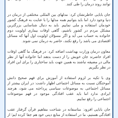
توانند روند درمان را طی کنند.
جان بابایی خاطرنشان کرد: مدلهای بین المللی مختلفی از درمان در
دنیا وجود دارد اما باید بتوانیم همه مدلها را با عنایت به فرهنگ کشور
خودمان استفاده و ملی نماییم. باید به دنبال شناسایی بزرگترین
مشکل مردم در کشور باشیم، گاهی اوقات بیماری اولویت دوم
خانواده به حساب می آید و اگر مسؤلان اولویت اول آنها که مسائل
اقتصادی می باشد را رفع نکنند، حاضر به درمان نمی شوند.
معاون درمان وزارت بهداشت اضافه کرد: در فرهنگ ما گاهی اوقات
افراد حاضرند جان خویش را از دست بدهند اما خانواده آنها از نظر
مالی در مضیقه نباشند به همین جهت باید ساختاری را برای این افراد
در نظر بگیریم.
وی با تکیه بر لزوم استفاده از آموزش برای فهم صحیح دانش
آموختگان نسبت به مسائل اجتماعی اظهار داشت: در ایران بیشتر از
مسائل اجتماعی به موضوعات سیاسی پرداخته می شود، هرچند
ایرادی ندارد اما باید عقب افتادگی موجود در فهم موضوعات
اجتماعی را رفع نماییم.
جان بابایی افزود: متاسفانه در شناخت مفاهیم قرآن گرفتار عقب
افتادگی هستیم، ما در استفاده از منابع دینی خود هم جفا کرده ایم؛ از