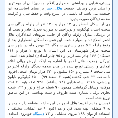
زیستی، غذایی و بهداشتی اضطراری(اقلام امدادی) آنان از مهم ترین
و اصلی ترین وظایف جمعیت
هلال احمر
بر مبنای اساسنامه این
جمعیت می باشد که بایستی در اسرع وقت و حفظ شان و کرامت
صدمه دیدگان صورت پذیرد.
وی از اسکان اضطراری ۱۲ هزار و ۱۳۰ نفر از زلزله زدگان سی
سخت استان کهگیلویه و بویراحمد به صورت تحویل چادر و نصب آن
در نزدیکی منازل زلزله زدگان از جانب نیروهای امدادگران هلال
احمر اطلاع داد و اظهار داشت: این عملیات اسکان اضطراری بعد از
وقوع زلزله ۵.۶ دهم ریشتری شامگاه ۲۹ بهمن ماه در شهر سی
سخت مرکز شهرستان دنا این استان با توزیع ۲ هزار و ۶۱۱
دستگاه(۱۶۶۰ چادر مسافرتی و ۹۵۱ چادر امدادی) انجام شده است.
دبیرکل جمعیت هلال احمر با اشاره به اینکه ارزش ریالی اقلام
امدادی و زیستی توزیع شده در میان صدمه دیدگان زلزله اخیر در
سی سخت ۶ میلیارد و ۱۵۰ میلیون و ۳۲۰ هزار تومان است، افزود:
تا ساعت ۲۳ شب گذشته(شنبه ۲ اسفند ۹۹) ۶۵۰۰ کیلوگرم نایلون
پوششی، ۱۹۶۵ بسته غذایی (۷۲ ساعته)، ۹۴۵ تخته پتو، ۷۰ تخته
موکت، وسایل گرمایشی همچون ۹۰ شعله چراغ والور و ۱۲۴ شعله
بخاری برقی، شماری ست ظروف و ست بهداشتی در این مناطق
توزیع شده است.
قوسیان مقدم افزود: هلال احمر در این حادثه، منطقه زلزله زده را
به ۹ منطقه، پهنه بندی کرد و هم اکنون ۹ تیم عملیاتی مختلف با
استفاده از توان ۲۸۹ نیروی عملیاتی و ۷۳
دستگاه
خودروی امدادی