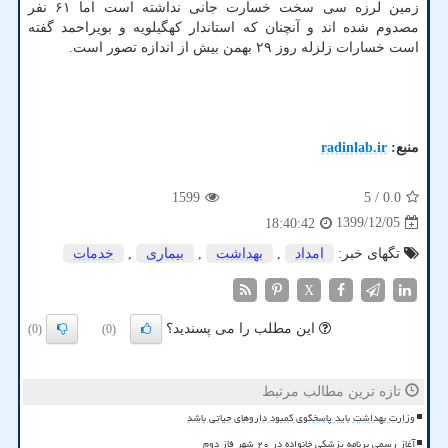
زمین لرزه سی سخت خسارت جانی نداشته است اما ۶۱ نفر
مصدوم شده اند و آنچنان که استاندار کهگیلویه و بویراحمد گفته
است خسارات زلزله روز ۲۹ بهمن بیش از اندازه تصور است.
منبع:
radinlab.ir
1599
/ 5
0.0
1399/12/05
18:40:42
تگهای خبر:
امداد
,
بهداشت
,
بیماری
,
خدمات
X
این مطلب را می پسندید؟
(0)
(0)
تازه ترین مطالب مرتبط
وزارت بهداشت باید پاسخگوی کمبود داروهای حیاتی باشد
آغاز رسمی برنامه پزشکی خانواده در ۲۰ شهر فاز دوم