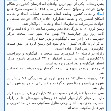
بشردوستانه، یکی از مهم ترین نهادهای امدادرسان کشور در هنگام
وقوع حوادث و سوانح است که در سال ۱۳۸۲ با تصویب طرح جامع
امداد
و نجات کشور، وظیفه انجام سلسله عملیات امداد و نجات،
اسکان اضطراری و تغذیه اضطراری حادثه دیدگان حوادث طبیعی و
حوادث غیرمترقبه به سازمان امداد و نجات آن واگذار شد.
زمین لرزه ای به بزرگی۵.۶ دهم ریشتر، ساعت ۲۲ و ۵ دقیقه و ۳۴
ثانیه روز روز چهارشنبه ۲۹ بهمن ماه شهر سی سخت مرکز
شهرستان دنا را در استان کهگیلویه و بویراحمد لرزاند.
مرکز لرزه نگاری کشور اعلام نمود این زمین لرزه در عمق هشت
کیلومتری زمین اتفاق افتاده است.
زلزله در فاصله ۱۰ کیلومتری سی سخت در کهگیلویه و بویراحمد،
۱۹کیلومتری کمه در استان اصفهان و ۲۴ کیلومتری یاسوج مرکز
استان کهگیلویه و بویراحمد رخ داده است.
این زمین لرزه در شهرهای یاسوج، گچساران و دهدشت هم احساس
شد.
۱۲ اردیبهشت سال ۹۷ هم زمین لرزه ای به بزرگی ۵.۶ ریشتر در
شهرهای یاسوج و دنا صورت گرفت و خساراتی به هر دو شهرستان
وارد شد.
سی سخت با ۷ هزار نفر جمعیت در ۳۵ کیلومتری غرب یاسوج قرار
دارد. بر مبنای گزارشهای اولیه ۷۸ روستای شهرستان دنا در زلزله
خسارت جدی دیده اند و برخی منازل مسکونی صد در صد تخریب و
غیر قابل سکونت شده اند.