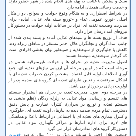
سبک و سنگین با عنایت به پهنه بندی انجام شده در شهر حضور دارند
و خدمت رسانی همچنان ادامه دارد
در شرایط اضطراری و به هنگام وقوع حوادث و سوانح، دو راهکار
اصلی «توزیع عمومی غذا» و «توزیع بسته های غذایی آماده» برای
مدیریت وضعیت تغذیه ای افراد در ساعات اولیه حوادث در دستورکار
نیروهای امدادرسان قرار دارد.
هدف از توزیع بسته ها و سبدهای غذایی آماده و بسته بندی شده از
جانب امدادگران و نجاتگران هلال احمر مستقر در مناطق زلزله زده،
کاهش یا جلوگیری از سوءتغذیه و همینطور توان بخشی افرادی است
که گرفتار سوءتغذیه متوسط هستند.
اصول مدیریت تغذیه در بحران ها و حوادث غیرمترقبه شامل دو
مرحله است که در اولین مرحله آن ارزیابی نیازهای تغذیه ای، جمع
آوری اطلاعات اولیه قابل اعتماد، مشخص کردن خطرات تغذیه ای یا
اشکال سوءتغذیه و تعیین نیازهای تغذیه ای گروه های صدمه پذیر از
اولویت زیادی برخوردار می باشد.
در مرحله دوم اصول مدیریت تغذیه در بحران هم استقرار سیستم
های تقسیم و رساندن مواد غذایی به زلزله زدگان (نظم بخشی به
سیستم تغذیه و توزیع در بحران)، کنترل، نظارت و پایش دقیق
دسترسی تمام مردم صدمه دیده به نیازهای اولیه تغذیه ای، جلوگیری
و کنترل بیماری های تغذیه ای یا اجتماعی در ارتباط با غذا و هماهنگی
های لازم برای اداره انبارها و مراکز نگهداری مواد غذایی در
دستورکار گروه های امدادرسان قرار می گیرد.
جمعیت هلال احمر با سابقه نزدیک به ۱۰۰ سال عرضه
خدمات