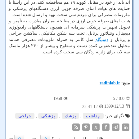
اند باید از خود در مقابل کووید ۱۹ هم محافظت کنند. در این راستا با
حمایت های هیات امنای صرفه جویی ارزی دستگاههای پزشکی و
ملزومات مصرفی برای مردم سی سخت تهیه و ارسال شده است.
هیات امنای صرفه جویی ارزی در معالجه بیماران مبادرت به تأمین و
تحویل تجهیزات پزشکی سرمایه ای همچون دستگاههای رادیولوژی
دیجیتال، ونتیلاتور پرتابل، تخت سه شکن مکانیکی، ساکشن جراحی
و پرتابل و
دستگاه
سل کانتر به همراه ملزومات مصرفی همانند
محلول ضدعفونی کننده دست و سطوح و بیشتر از ۲۴۰ هزار ماسک
سه لایه برای زلزله زدگان سی سخت کرده است.
منبع:
radinlab.ir
1958
/ 5
0.0
1399/12/13
22:41:12
تگهای خبر:
بهداشت
,
پزشك
,
پزشكی
,
جراحی
X