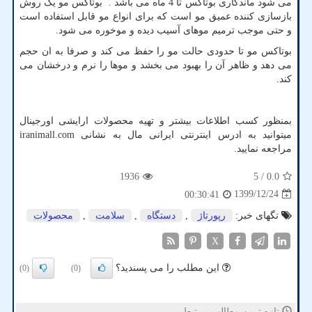
می شود ماندگاری بوتاکس تا 4 ماه می باشد . بوتاکس مو یک روش
بازسازی کننده عمیق مو است که برای انواع مو قابل استفاده است
و حتی موجب ترمیم موهای آسیب دیده و موخوره می شود.
بوتاکس مو تا حدودی حالت مو را حفظ می کند و صرفا به ان حجم
می دهد و ظاهر آن را بهبود می بخشد و موها را نرم و درخشان می
کند.
بمنظور کسب اطلاعات بیشتر و تهیه محصولات ارایشی اورجینال
میتوانید به ادرس اینترنتی ایرانی مال به نشانی
iranimall.com
مراجعه نمایید.
1936
/ 5
0.0
1399/12/24
00:30:41
تگهای خبر:
رپورتاژ
,
دستگاه
,
سلامت
,
محصولات
X
این مطلب را می پسندید؟
(0)
(0)
تازه ترین مطالب مرتبط