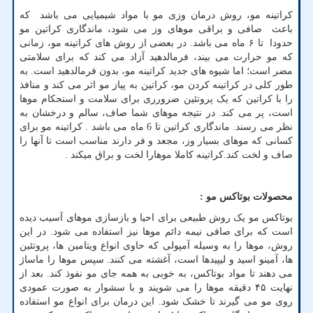
کراتینه مو، روش درمان وزی مو با مواد شیمیایی می باشد که
باعث صافی و براقی موهای وز می شود، ماندگاری کراتین مو
حدودا تا ۶ ماه می باشد. در بعضی از روش های کراتینه مو، زمانی
که مو حرارت می بیند، فرمالدهید آزاد می کند که برای سلامتی
مضر است؛ اما شیوه های جدید کراتینه مو، بدون فرمالدهید است. به
طور کلی در کراتینه کردن مو، کراتین به پیاز مو اثر می کند و منافذ
را با کراتین که یک پروتئین ضرورری برای سلامت و استحکام موها
است، پر می کند. در نتیجه موهای شما صاف، سالم و درخشان به
نظر می رسند. ماندگاری کراتین تا 6 ماه می باشد . کراتینه مو برای
کسانی که موهای بسیار وز، مجعد و فر دارند مناسب است تا آنها را
صاف و لخت کند.کراتینه کاملا موهارا لخت و براق میکند .
محصولات بوتاکس مو :
بوتاکس مو یک روش طبیعی برای احیا و بازسازی موهای آسیب دیده
است که برای صافی نیمه دائم موها نیز استفاده می شود. در این
روش، موها را به وسیله آمپولی که حاوی انواع ویتامین ها، پروتئین
ها، آمینو اسید و لیپیدها است، آغشته می کنند. سپس موها را ماساژ
می دهند تا مواد بوتاکس، به خوبی به همه جای مو نفوذ کند. بعد از
نهایت ۴۵ دقیقه موها را می شویند و با سشوار به صورت عمودی
روی مو می گیرند تا خشک شود. این درمان برای انواع مو استفاده