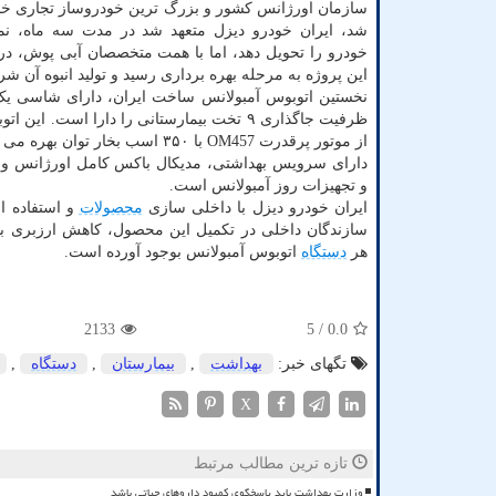
سازمان اورژانس کشور و بزرگ ترین خودروساز تجاری خاو
شد، ایران خودرو دیزل متعهد شد در مدت سه ماه، نمون
این پروژه به مرحله بهره برداری رسید و تولید انبوه آن ش
نخستین اتوبوس آمبولانس ساخت ایران، دارای شاسی یک 
ظرفیت جاگذاری ۹ تخت بیمارستانی را دارا است. این
از موتور پرقدرت OM457 با ۳۵۰ اسب بخار توان
دارای سرویس بهداشتی، مدیکال باکس کامل اورژانس و س
و تجهیزات روز آمبولانس است.
ایران خودرو دیزل با داخلی سازی
محصولات
و استفاده ا
سازندگان داخلی در تکمیل این محصول، کاهش ارزبری بسی
هر
دستگاه
اتوبوس آمبولانس بوجود آورده است.
2133
/ 5
0.0
تگهای خبر:
بهداشت
,
بیمارستان
,
دستگاه
,
X
تازه ترین مطالب مرتبط
وزارت بهداشت باید پاسخگوی کمبود داروهای حیاتی باشد