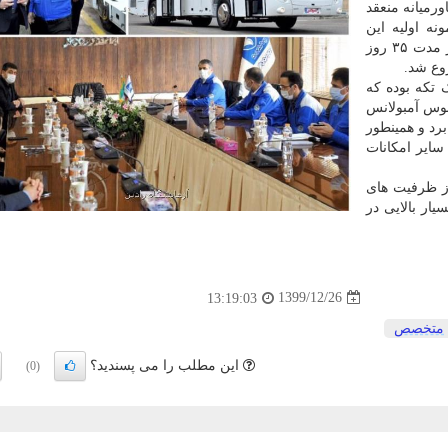
رمیانه منعقد
ه اولیه این
خودرو را تحویل دهد، اما با همت متخصصان آبی پوش، در مدت ۳۵ روز
روع شد.
تکه بوده که
 اتوبوس آمبولانس
 بهره می برد و همینطور
ایر امکانات
ز ظرفیت های
ار بالایی در
1399/12/26
13:19:03
متخصص
این مطلب را می پسندید؟
(0)