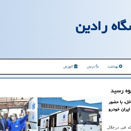
گاه رادین
بهداشت
درمان
آموزش
وه رسید
خل، با حضور
یران خودرو
که فی درخلال