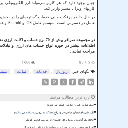
جهان وجود دارد که هر کاربر می‌تواند ارز الکترونیکی پر
کارتهای ویزا یا مستر واریز کند.
در حال حاضر پرفکت مانی خدمات گسترده‌ای را در بخش‌ه
عامل در دسترس است: سیستم عامل
iOS
و
Android
و هم
در مجموعه صرافر بیش از 70 نوع حس
اطلاعات بیشتر در حوزه انواع حساب های ارزی و تبادل
مراجعه نمایند .
1853
/ 5
5.0
تگهای خبر:
رپورتاژ
,
خدمات
,
سایت
,
سیست
X
تازه ترین مطالب مرتبط
اینترنت در ایران چه طور فیلتر می شود؟
از تمامی ظرفیتهای مجلس برای رفع مشکلات دارویی استفاده می نماییم
انجام یک آزمایش ساده برای اطمینان از ضریب هوشی کودک
اورژانس هوایی استان تهران این هفته جان ۶ نفر را نجات داد