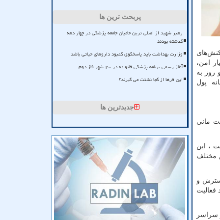
پربحث ترین ها
رهبر شهید از اصلی ترین حامیان جامعه پزشکی در چهار دهه
گذشته بودند
کنش‌های
وزارت بهداشت باید پاسخگوی کمبود داروهای حیاتی باشد
ار امن،
آغاز رسمی برنامه پزشکی خانواده در ۲۰ شهر فاز دوم
ی‌کنند و روز به
این فرها از کجا نشئت می گیرند؟
نه پول
جدیدترین ها
کت مانی
اد و پایه گذاری شده‌است ، این
ق مختلف
ی گسترش و
هند فعالیت
. همچنین بیش از ۲۵۰ صرافی معتبر در سراسر