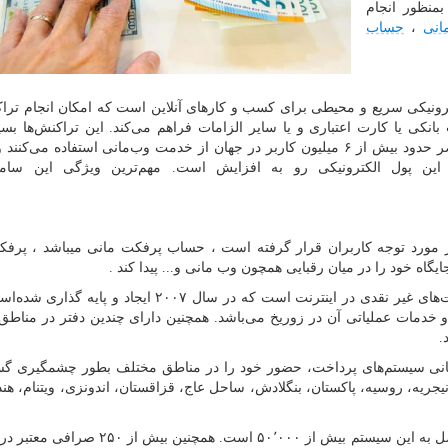
منظور انجام
نی
،
حساب
ترونیکی سریع و محیطی برای کسب و کارهای آنلاین است که امکان انجام ترا
انکی یا کارت اعتباری و یا سایر الزامات فراهم می‌کند. این تراکنش‌ها بسی
غیرقابل بازگشت و غیرقابل شناسایی هستند. در حال حاضر حدود بیش از ۶ میلیون کاربر در جهان از خدمت وب‌مانی استفاده م
این پول الکترونیکی رو به افزایش است. مهم‌ترین ویژگی این ساما
ار مورد توجه کاربران قرار گرفته است ، حساب پرفکت مانی میباشد ، پرف
یگاه خود را در میان رقبایی همچون وب مانی و... پیدا کند .
پرفکت مانی یک سیستم پرداخت الکترونیکی برای پرداخت‌های غیر نقدی در اینترنت است که در سال ۲۰۰۷ ایج
 خدمات عملیاتی آن در زوریخ می‌باشد. همچنین دارای چندین دفتر در مناط
.
یش از ۱۲سال کار در بازار جهانی سیستم‌های پرداخت، حضور خود را در مناطق مختلف بطور چشمگیر
۱ کشور ایران، اوکراین، نیجریه، روسیه، پاکستان، بنگلادش، ساحل عاج، قزاقستان، اندونزی، ویتنام، 
تعداد کاربران ان به بیش از ۱۰٬۰۰۰٬۰۰۰ و بیزنس‌های متصل به این سیستم بیش از ۵۰٬۰۰۰ است