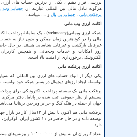
بررسی قرار دهیم ، یکی از برترین حساب های ارزی ب
هرگونه تبادل مالی بین المللی عبارتند از:
حساب وب ما
پرفکت مانی
،
حساب پی پال
و .... میباشد .
اکانت ارزی وب مانی
شبکه ارزی وبمانی
(webmoney)
، یک سامانهٔ پرداخت الک
مالی را در کوتاهترین زمان ممکن و بدون نیاز به حساب ب
روز امکانات و خدمات وب‌مانی و همچنین کاربران 
الکترونیکی برخورداری از امنیت بالا است.
اکانت ارزی پرفکت مانی
یکی دیگر از انواع حساب های ارزی بین المللی که بسی
بواسطه ایجاد ارزهای دیجیتال در بستر شبکه خود توانسته جا
سیستم از نظر حقوقی ثبت شده در پاناما، دفتر مرکزی و
جهان از جمله در هنگ کنگ و جزایر ویرجین بریتانیا می‌باشد
پزفکت مانی هم اکنون با ب
توسعه داده و در حال حاضر در ۱
دارد.