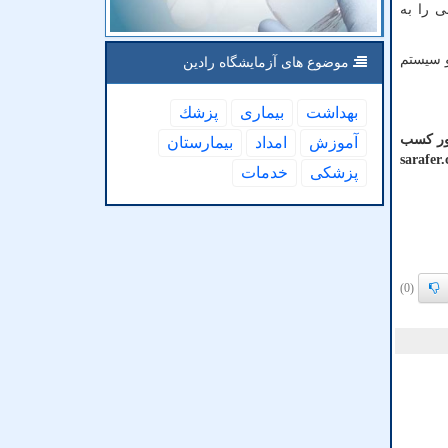
ی را به
دو سیستم
موضوع های آزمایشگاه رادین
بهداشت
بیماری
پزشك
منظور کسب
آموزش
امداد
بیمارستان
sarafer
پزشكی
خدمات
(0)