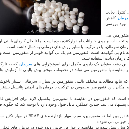
 کنترل دیابت
درمان
کاهش
 مورد بررسی
متفورمین می
حقیقات بر روی حیوانات امیدوارکننده بوده است اما تابحال کارهای بالینی اولی
ی درمان سرطان، یا در ترکیب با سایر روش های درمانی به دنبال داشته است.
نام بی گوانیدها است. فنفورمین هم یک بی گوانید قویتر از متفورمین است و
 این دفعه بعنوان یک داروی مکمل برای ایمونوتراپی های
سرطان
که به تازگ
مقایسه با متفورمین می تواند در تحقیقات موفق پیش بالینی تا آزمایش های
ه نتایج مطالعات مختلف بالینی متفورمین در بیماران سرطانی بسیار ناخوشای
 امکان دارد فنفورمین بخصوص در ترکیب با درمان های ایمنی پتانسیل بیشتر
ه است که فنفورمین در مقایسه با متفورمین پتانسیل لازم برای افزایش قا
گ پیشنهاد می دهد چندین عملکرد قابل قبول وجود دارد تا توجیه کند که چگونه ف
ژنگ خاطرنشان می کند: «به عنوان مثال، ما دریافتیم که فنفورمین اما نه متفورمین، سبب مهار 
عوارض جانبی سمی که منجر به حذف فنفورمین حدود ۵۰ سال پیش شده در مقایسه با عوارض جانبی دیده شده در درمان های