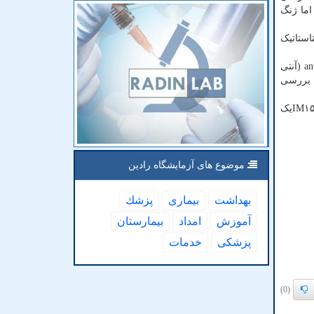
اما ژنگ
رای ملانوم متاستاتیک
وی اظهار داشت: «اگر ایمنی فنفورمین در این آزمایش تایید گردد، میتوان ترکیبات فنفورمین را با روش های ایمونوتراپی مانند anti-PD-۱ (آنتی
ت بررسی
در کنار علاقه فزاینده به فنفورمین، بی گوانیدهای آزمایشی دیگری هم برای هدف گیری دقیق تر سرطان بوجود آمده است. بعنوان مثال IM۱۵۶یک
موضوع های آزمایشگاه رادین
بهداشت
بیماری
پزشك
آموزش
امداد
بیمارستان
پزشكی
خدمات
(0)