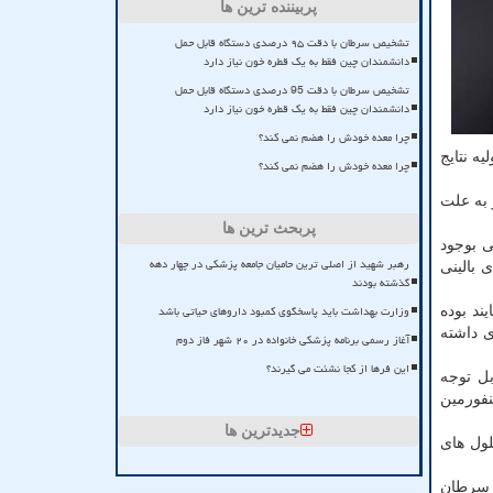
پربیننده ترین ها
تشخیص سرطان با دقت ۹۵ درصدی دستگاه قابل حمل
دانشمندان چین فقط به یک قطره خون نیاز دارد
تشخیص سرطان با دقت 95 درصدی دستگاه قابل حمل
دانشمندان چین فقط به یک قطره خون نیاز دارد
چرا معده خودش را هضم نمی کند؟
ه نتایج
چرا معده خودش را هضم نمی کند؟
 به علت
پربحث ترین ها
ی بوجود
رهبر شهید از اصلی ترین حامیان جامعه پزشکی در چهار دهه
 بالینی
گذشته بودند
وزارت بهداشت باید پاسخگوی کمبود داروهای حیاتی باشد
ند بوده
ی داشته
آغاز رسمی برنامه پزشکی خانواده در ۲۰ شهر فاز دوم
این فرها از کجا نشئت می گیرند؟
بل توجه
نفورمین
جدیدترین ها
بازدارنده های BRAF در مهار تکثیر سلول های
 فعلی سرطان