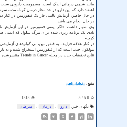
مانند شیمی درمانی اندک است. مسمومیت دارویی سبب
اعتقاد دارد که این دارو در حد مجاز درمان کوتاه مدت س
در حال انجام می باشد.
بادی یک برنامه ریزی شده برای مرگ سلول که ایمنی ضدت
کرد.»
مولکول جدید است که از فنفورمین استخراج شده و به تازگ
نتایج تحقیقات جدید در مجله Trends in Cancer منتشرشده است.
منبع:
radinlab.ir
1818
/ 5
5.0
تگهای خبر:
دارو
,
درمان
,
سرطان
X