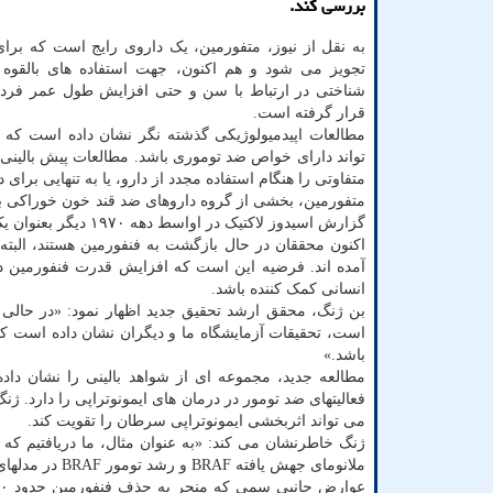
بررسی کند.
به نقل از نیوز، متفورمین، یک داروی رایج است که برای
تجویز می شود و هم اکنون، جهت استفاده های بالقوه
شناختی در ارتباط با سن و حتی افزایش طول عمر فرد
قرار گرفته است.
مطالعات اپیدمیولوژیکی گذشته نگر نشان داده است که 
تواند دارای خواص ضد توموری باشد. مطالعات پیش بالینی و ت
متفاوتی را هنگام استفاده مجدد از دارو، یا به تنهایی برا
متفورمین، بخشی از گروه داروهای ضد قند خون خوراکی به 
گزارش اسیدوز لاکتیک در اواسط دهه ۱۹۷۰ دیگر بعنوان یک درمان دیابت استفاده نشد.
اکنون محققان در حال بازگشت به فنفورمین هستند، البته
آمده اند. فرضیه این است که افزایش قدرت فنفورمین در 
انسانی کمک کننده باشد.
بن ژنگ، محقق ارشد تحقیق جدید اظهار نمود: «در حالی ک
است، تحقیقات آزمایشگاه ما و دیگران نشان داده است که
باشد.»
مطالعه جدید، مجموعه ای از شواهد بالینی را نشان داد
فعالیتهای ضد تومور در درمان های ایمونوتراپی را دارد. ژن
می تواند اثربخشی ایمونوتراپی سرطان را تقویت کند.
ملانومای جهش یافته BRAF و رشد تومور BRAF در مدلهای حیوانی می شود.»