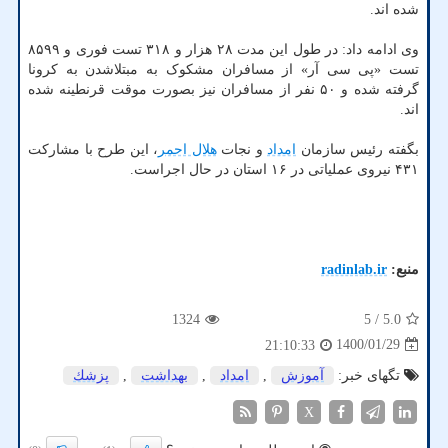
شده اند.
وی ادامه داد: در طول این مدت ۲۸ هزار و ۳۱۸ تست فوری و ۸۵۹۹
تست «پی سی آر» از مسافران مشکوک به مبتلاشدن به کرونا
گرفته شده و ۵۰ نفر از مسافران نیز بصورت موقت قرنطینه شده
اند.
بگفته رئیس سازمان
امداد
و نجات
هلال احمر
، این طرح با مشارکت
۴۳۱ نیروی عملیاتی در ۱۶ استان در حال اجراست.
منبع:
radinlab.ir
1324
/ 5
5.0
1400/01/29
21:10:33
تگهای خبر:
آموزش
,
امداد
,
بهداشت
,
پزشك
X