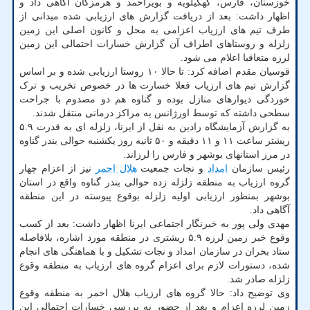
خوزستان، فارس، کهگیلویه و بویراحمد و هرمزگان آگاهی داد و
اظهار داشت: بعد از دریافت گزارش های ارزیابی شده میدانی از
طرف تیم های ارزیاب اعزامی به محل و کانون اصلی این زمین
زلزله و روستاهای اطراف آن گزارش خسارات احتمالی این زمین
لرزه متعاقبا اعلام می شود.
قوسیان مقدم اضافه کرد: تا حالا ۱۰ روستا ارزیابی شده و بر اساس
گزارش تیم های ارزیاب فعلا خسارت ها در خصوص تخریب و ترک
خوردگی دیوارهای منازل بوده و گناوه هم دو مصدوم با جراحت
سطحی داشته که توسط اورژانس به مراکز درمانی منتقل شدند.
به گزارش آزمایشگاه رادین به نقل از ایرنا، زلزله ای به قدرت ۵.۹
ریشتر ساعت ۱۱ و ۱۱ دقیقه و ۵۰ ثانیه روز یکشنبه حوالی بندر گناوه
در مرز استانهای بوشهر و فارس را لرزاند.
رئیس سازمان
امداد
و نجات جمعیت
هلال احمر
نیز از اعزام چهار
گروه ارزیاب به منطقه زلزله زده حوالی بندر گناوه واقع در استان
بوشهر بمنظور ارزیابی اولیه زلزله بوقوع پیوسته در این منطقه
آگاهی داد.
مهدی ولی پور به خبرنگار اجتماعی ایرنا اظهار داشت: بعد از کسب
وقوع خبر زمین لرزه ۵.۹ ریشتری در منطقه مورد اشاره، بلافاصله
ستاد بحران در سازمان امداد و نجات تشکیل و با هماهنگی های انجام
شده، دستورات لازم برای اعزام گروه های ارزیاب به منطقه وقوع
زلزله صادر شد.
وی توضیح داد: حالا گروه های ارزیاب هلال احمر به منطقه وقوع
زمین لرزه اعزام و بعد از حضور به بررسی خسارات احتمالی این