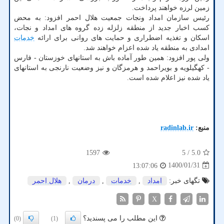
زمین لرزه خواهند پرداخت.
رئیس سازمان امداد ونجات جمعیت هلال احمر افزود: به محض
کسب اخبار جدید از منطقه زلزله زده گروه های امداد و نجات،
اسکان و تغذیه اضطراری و حمایت های روانی برای ارائه
خدمات
امدادی به منطقه یاد شده اعزام خواهند شد.
ولی پور افزود: همین طور آماده باش به استانهای خوزستان - فارس
- کهگیلویه و بویراحمد و هرمزگان و نیز وضعیت نارنجی به استانهای
یاد شده نیز اعلام شده است.
منبع:
radinlab.ir
1597
/ 5
5.0
1400/01/31
13:07:06
تگهای خبر:
امداد
,
خدمات
,
درمان
,
هلال احمر
X
این مطلب را می پسندید؟
(0)
(1)