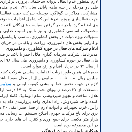
لازم بمنظور عدم ابطال پروانه ساختمانی پروژه، برگز
طی دو مرحله در س
مشارکت، مذاکرات گوناگون بوسیله شرکت جهت فعالسازی 
جهت فعالسازی پروژه بندرعباس که شامل اقدامات حقوقی
وی اضافه کرد: با در نظر گرفتن سیاست های کلان اقتصاد
محصولات اساسی کشاورزی و نیز تامین امنیت غذایی و
تسهیلات ویژه دولت در بخش کشاورزی، تناسب با پتانسیل 
و کارایی بخش های دامپروری، زراعت و باغبانی در جریان 
ادغام شرکت های فعال در حوزه کشاورزی و دامپروری
های ف
از سال ۹۹ در جریان اقدام و رفع موانع است.
لازم در جهت تحقق خط و مشی کیفیت-ایمنی و
سلامت
مستغلات از ۳۷ درصد زمینهای تحت تملک به ۶۷ درصد اراضی، ساخت سیلوی
رأس، خرید تجهیزات و ادوات لازم از قبیل فیدر افقی ۲۰ متری کاملا ایرانی و همین طور دو
هزار متر مکعبی برای جمع آوری و کنترل آب های جاری بر
در این مجموعه بوده است.
همکاری با وزارت میراث فرهنگی