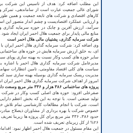
این مطلب اضافه کرد: هدف از تاسیس این شرکت بر
شورای عالی جمعیت عبارت است از ساماندهی، تمرکز و 
کارهای اقتصادی و شرکت های تابعه جمعیت و همین طور 
و ارزیابی عملکرد اقتصادیست و چشم انداز متصور این 
سرآمد، ارزش آفرین و چابک در حوزه سرمایه گذاری و 
منابع مالی پایدار برای جمعیت هلال احمر ایران ایجاد شود.
شرکت سرمایه گذاری، پشتیبان مالی هلال احمر است
وی اضافه کرد: شرکت سرمایه گذاری هلال احمر ایران با 
ای، به خلق ارزش سرمایه هایش در حوزه های ساختمانی، ک
سایر حوزه های کسب وکار نسبت به بهینه سازی پویای سبد 
مدیرعامل شرکت سرمایه گذاری هلال احمر با اشاره به 
سیاست های کلی اقتصاد مقاومتی، تامین انتظارات سهامدار
مدیریت ریسک سرمایه گذاری بوسیله بهینه سازی سبد کس
امروز از اهداف شرکت سرمایه گذاری هلال احمر ایران ا
پروژه های ساختمانی ۳۸۶ هزار و ۳۳۶ متر مربع وسعت دارد
صفرعلی افزود: حوزه های اصلی کسب وکار در شرکت سرم
تولید صنعتی است. با توجه به این که بخش اعظم دارای
است، شرکت با انجام مطالعات کارشناسی تمام تلاش خودرا
خصوص شرکت با بهره برداری از مشاوران ذیصلاح مبادرت 
۲۶% از کل زیربنای تعریف شده است.
این مقام مسئول در جمعیت هلال احمر اظهار نمود: اقد