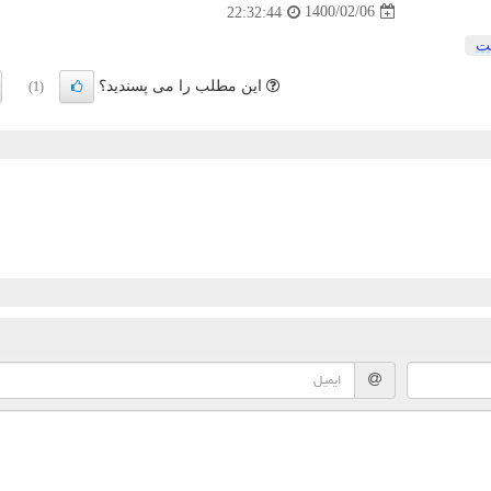
1400/02/06
22:32:44
ت
این مطلب را می پسندید؟
(1)