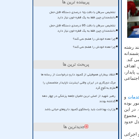
پربیننده ترین ها
تشخیص سرطان با دقت ۹۵ درصدی دستگاه قابل حمل
دانشمندان چین فقط به یک قطره خون نیاز دارد
تشخیص سرطان با دقت 95 درصدی دستگاه قابل حمل
دانشمندان چین فقط به یک قطره خون نیاز دارد
چرا معده خودش را هضم نمی کند؟
چرا معده خودش را هضم نمی کند؟
ند رشته
شمندانه
ی کند.
پربحث ترین ها
 اهداف
پایدار،
انتقاد بیماران هموفیلی از کمبود دارو درخواست از رسانه ها
اجتماعی
مرگ دورکاری در ایران وقتی اینترنت ناپایدار متخصصان را
ملزم به کوچ کرد
رهبر شهید از اصلی ترین حامیان جامعه پزشکی در چهار دهه
دمات
و
گذشته بودند
ر بوده
وزارت بهداشت باید پاسخگوی کمبود داروهای حیاتی باشد
 در این
ر مجموع
 اجرا بوده که معادل حدود
جدیدترین ها
 اجرائی