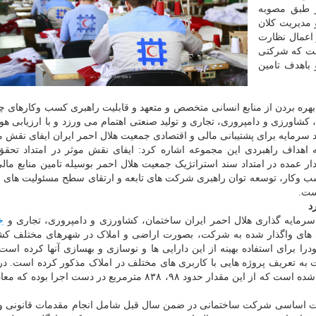
 طبق مصوبه
مدیریت کلان
اعمال نظارت
است که شرکتی
باهدف تامین
بهره بردن از منابع انسانی متخصص و متعهد و قابلیت راهبری کسب وکارهای چ
شاورزی و دامپروری، تجاری و تولید صنعتی اهتمام می ورزد و با ارزیابی هو
سرمایه برای پشتیبانی مالی و اقتصادی جمعیت هلال احمر ایران ایفای نقش م
اهداف راهبردی این مجموعه اشاره کرد: ایفای نقش موثر در امتداد تحقق
 عمده در امتداد سند استراتژیک جمعیت هلال احمر بوسیله تامین منابع مالی 
ب وکار، توسعه توان راهبری شرکت های تابعه و ارتقای سطح مسئولیت های 
ست.
ایه گذاری هلال احمر ایران ساختمان، کشاورزی و دامپروری، تجاری و
خ
ی های واگذار شده به شرکت، بصورت اراضی و املاک در شهرهای مختلف کشو
 برای استفاده بهینه از این دارایی ها و نوسازی و بهسازی آنها کرده است.
به تعریف پروژه هایی با کاربری های مختلف در املاک مذکور کرده است. د
حدود ۳۸۶، ۳۳۶ متر مربع برای کل پروژه ها زیربنا تعریف شده است که از این مقدار حدود ۹۸، ۸۳۸ مترمربع در دست
امات اساسی شرکت ساختمانی در ضمن سال قبل شامل انجام مقدمات قانونی و