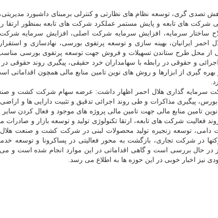
 تصدی گری، توسعه نظام های نظارتی و کنترلی برمبنای داشبورد مدیریتی، 
ی شرکت های تابعه و پایش مستمر عملکرد شرکت های تابعه بمنظور ارتقا را
لاح ساختار سرمایه، افزایش سرمایه شرکت اصلی، افزایش سرمایه شرکت
 احمر ایرانیان، بهینه سازی و توسعه پرتفوی بورسی، نهادسازی و استقرار
لی از محل طرح ستاندن تسهیلات و فروش جهت توسعه پرتفوی بورسی مناسب،
جرائی و حقوقی در رابطه با سهامداران خرد حقیقی، پیگیری روند حقوقی در ر
و بهره گیری از ابزارها و روش های نوین تامین منابع مالی همچون اقداماتی اس
د.
کت سرمایه گذاری هلال احمر اظهار داشت: عرضه سهام شرکت کشت و صنع
س، پیگیری مذاکرات و طی روند اجرائی تدقیق و تثبیت دارایی ها و اراضی،
ین تامین منابع مالی جهت تامین مالی پروژه های موجود و فعال کردن سایر پ
 روند فعالیت شرکت های تابعه، ارتقا تکنولوژی تولید و توسعه بازار و صادرات م
ات دامی، توسعه زنجیره تولید محصولات لبنی در شرکت کشت و صنعت هلال،
تها در شرکت تجاری، بازگشت به محور فعالیتی در پساکرونا و توسعه خدم
در حال بررسی است و گاهی اقداماتی در این موارد انجام شده است و می 
ی نیز اخبار خوبی در این حوزه ها به اطلاع می رسد.