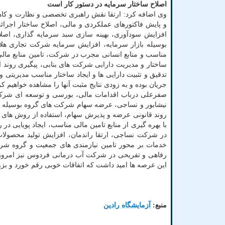
اصلاح ساختار سرمایه در دستور کار است
وی اضافه کرد: ارتقا نقش راهبری تخصصی و نظارت و کاهش
و پایش فاکتورهای عملکردی و مالی، اصلاح ساختار اجرائ
افزایش سودآوری، بهینه سازی سبد سرمایه گذاری، اص
بوسیله بازار سرمایه، افزایش سرمایه شرکت تجاری هلال
مناسب و منابع انسانی مجرب در شرکت، تامین منابع ما
ساختار و مدیریت دارایی شرکت های بنابی، پیگیری روند ا
تدقیق و تثبیت دارایی ها و ایجاد ساختار مناسب مدیریتی 
جریان بوده و به زودی نتایج مثبت آنها را مشاهده خواهیم کر
صفرعلی درباب اقدامات مالی، بورسی و توسعه ای شر
نیشابور و نساجی، عرضه سهام شرکت های گروه بوسیله بور
روند قانونی عرضه و پذیرش سهام، استفاده از روش های نو
با بهره گیری از منابع تامین مالی مناسب، ایجاد پویایی در
در شرکت نساجی، ارتقا راندمان، افزایش تولید محصول
خدمات بر محور تامین نیازمندی های جمعیت و گروه شرک
رفاهی و تفریحی در شرکت آب درمانی فردوس نیز امروز 
این عرصه ها امید داشت که اتفاقات خوبی رقم خورد و بزود
منبع:
آزمایشگاه رادین