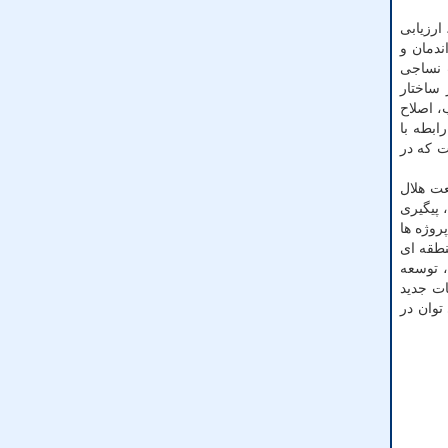
ارزیابی
ندمان و
 نساجی
 ساختار
 اصلاح
ابطه با
ت که در
ت هلال
 پیگیری
روژه ها
نطقه ای
 توسعه
ات جدید
توان در