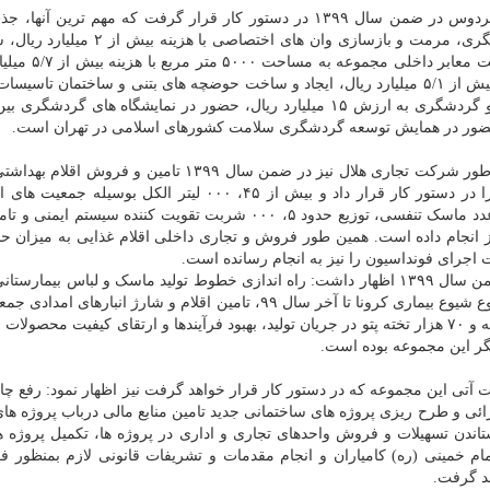
وی اضافه کرد: در همین راستا اقداماتی نیز در شرکت فردوس در ضمن سال ۱۳۹۹ در دستور کار قرار گرفت که مهم ترین
واحد سوئیت ویلایی با هزینه بیش از ۴ میلیارد ریال، 
ایجاد روشنایی پارک گردشگری داخل مجموعه با اعتباری بیش از ۵/۱ میلیارد ریال، ایجاد و ساخت حوضچه های بتنی و ساختمان 
دستگاه تصفیه فاضلاب از محل اعتبارات میراث فرهنگی و گردشگری به ارزش ۱۵ میلیارد ریال، حضور در نمایشگاه های گر
این مقام مسئول در جمعیت هلال احمر اشاره کرد: همین طور شرکت تجاری هلال نیز در ضمن سال ۱۳۹۹ تامین 
ضدعفونی از شروع دوره شیوع ویروس کرونا در کشور را در دستور کار قرار داد و بیش از ۴۵، ۰۰۰ لیتر الکل 
فروش سازمانی انجام داده است و توزیع حدود ۹۰، ۰۰۰ عدد ماسک تنفسی، توزیع حدود ۵، ۰۰۰ شربت تقویت کننده سیس
 اجرای فونداسیون را نیز به انجام رسانده است.
صفرعلی درباب اقدامات انجام شده شرکت نساجی در ضمن سال ۱۳۹۹ اظهار داشت: راه اندازی خطوط تولید ماسک و لباس بیما
حدود ۳۰۰ هزار ماسک و ۵۹ هزار لباس بیمارستانی از شروع شیوع بیماری کرونا تا آخر سال ۹۹، تامین اقلام و شارژ انبا
احمر با بهره گیری از ۳۰ هزار دستگاه چادر امدادی تیپ سه و ۷۰ هزار تخته پتو در جریان تولید، بهبود فرآیندها و ارتقای کیفیت م
ر این مجموعه بوده است.
آتی این مجموعه که در دستور کار قرار خواهد گرفت نیز اظهار نمود: رفع چا
ی و طرح ریزی پروژه های ساختمانی جدید تامین منابع مالی درباب پروژه های
ستاندن تسهیلات و فروش واحدهای تجاری و اداری در پروژه ها، تکمیل پروژه ه
مام خمینی (ره) کامیاران و انجام مقدمات و تشریفات قانونی لازم بمنظور ف
د گرفت.