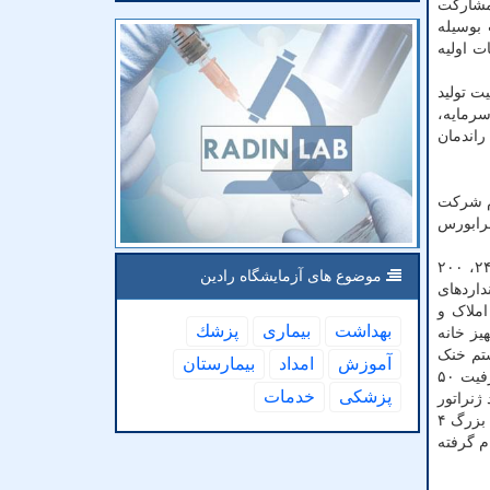
 مشارکت
شت بوسیله
ت اولیه
ت تولید
رمایه،
راندمان
کرد: پروسه ادغام شرکت
س و فرابورس
صفرعلی همین طور درباب اقدامات اساسی شرکت کشت و صنعت هلال در ضمن سال ۱۳۹۹ اظهار داشت: افزایش سرمایه از مبلغ ۲۴۱، ۲۰۰
موضوع های آزمایشگاه رادین
۵ تن در روز، ستاندن استانداردهای
د قطعی املاک و
بهداشت
بیماری
پزشك
ی و تجهیز خانه
ربع، اصلاح و تجهیز سیستم خنک
آموزش
امداد
بیمارستان
کننده واحد شیردوش، راه اندازی واحد پرواربندی دام به ظرفیت هزار رأس، ساخت و راه اندازی شیردوش زایشگاه و آغوزخانه به ظرفیت ۵۰
پزشكی
خدمات
ژنراتور
برق برای باغ مرکبات جهرم، اصلاح سیستم آب رسانی مجتمع سرپل ذهاب و ساخت کانال به متراژ ۱۵ کیلومتر و همین طور حفر استخر بزرگ ۴
م گرفته