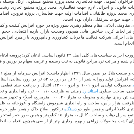
اری فراخوان عمومی جهت فعالسازی مجدد پروژه مجتمع مسکونی ازگل بوسیله
ه ماهه پایانی سال ۹۹، انجام مقدمات قانونی و اجرائی لازم جهت فعالسازی مجدد پروژه مجتمع تجاری ر
مجدد پروژه طالقانی، اقدامات اولیه جهت فعالسازی پروژه قزوین، اقداما
 جهت خلع ید سرقفلی داران بوده است.
ی مقاومتی ابلاغی مقام معظم رهبری بطور ویژه در حوزه افزایش کیفیت و کمی
 نیز لحاظ کردن شاخص هایی همچون وضعیت بازار، بازده اقتصادی، حجم س
های اجرائی شرکت فعالیت ها درباب کشاورزی و دامپروری با راهبرد افزایش 
انجام است.
مدیرعامل شرکت سرمایه گذاری هلال احمر با تاکید بر ضرورت اجرای سیاست های کلی اصل ۴۴ قانون اساسی اذعان 
عال در حوزه کشاورزی و دامپروری طی سال ۹۸ انجام شده و مراتب نزد مراجع قانونی به ثبت رسیده و عرضه سهام در بور
میلیون ریال به ۵۰۰، ۰۰۰ میلیون ریال از محل سود انباشته، افزایش تولید روزانه شیر از ۴۰ تن در روز به ۲
محصولات تولیدی ایزو ۹۰۰۱ و ایزو ۲۲۰۰۰، انتقال و دریافت سن
استاندارد
زمینی به ظرفیت ۱۰، ۰۰۰ تن، راه انداز
هلال، ساخت و تجهیز شیردوشی تمام اتوماتیک کاملا ایرانی، بتن ریزی بهاربند و محوطه به متراژ ۲۰، ۰۰۰ مترم
دستگاه
تراکتور اصلاح خاک و همین طور خرید 
ای کشت محصولات زراعی و بهره برداری بهتر از اراضی همچون اقدامات انجا