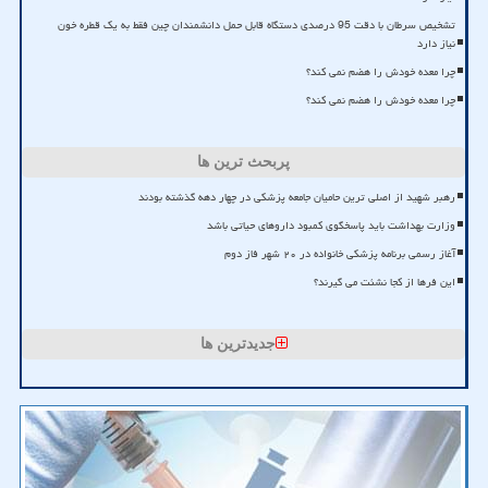
تشخیص سرطان با دقت 95 درصدی دستگاه قابل حمل دانشمندان چین فقط به یک قطره خون
نیاز دارد
چرا معده خودش را هضم نمی کند؟
چرا معده خودش را هضم نمی کند؟
پربحث ترین ها
رهبر شهید از اصلی ترین حامیان جامعه پزشکی در چهار دهه گذشته بودند
وزارت بهداشت باید پاسخگوی کمبود داروهای حیاتی باشد
آغاز رسمی برنامه پزشکی خانواده در ۲۰ شهر فاز دوم
این فرها از کجا نشئت می گیرند؟
جدیدترین ها