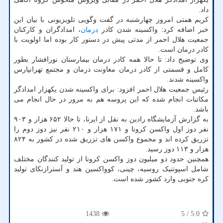
داد.
کریم همتی امروز چهارشنبه در گفت وگویی تلویزیونی با بیان این
خبر اضافه کرد: واکسینه شدن کادر
درمان
، امدادگران و کارکنان
جمعیت هلال احمر از مدتی پیش در دستور کار بوده اما اولویت با
کادر درمان است.
وی توضیح داد: تا حالا همه کادر درمان بیمارستان نورافشار بطور
کامل و قسمتی از کادر درمان معاونت درمان و مجتمع تهرانپارس
واکسینه شدند.
رئیس جمعیت هلال احمر افزود: برای واکسینه شدن یکهزار امدادگر
مکاتبات انجام شده که این پروسه هم به مرور در حال انجام می
باشد.
به گزارش آزمایشگاه رادین به نقل از ایرنا، تا حالا ۶۵۲ هزار و ۹۰۳
نفر دوز اول واکسن کرونا و ۱۷۱ هزار و ۲۱۰ نفر نیز دوز دوم را
تزریق کرده اند و مجموع واکسن های تزریق شده در کشور به ۸۲۴
هزار و ۱۱۳ دوز رسید.
همچنین حدود دو میلیون دوز واکسن کرونا از تولید کنندگان مختلف
شامل اسپوتنیک روسیه، چینی، کوواکسین هند و آسترازنکای تولید
کره جنوبی وارد کشور شده است.
1438
/ 5
5.0