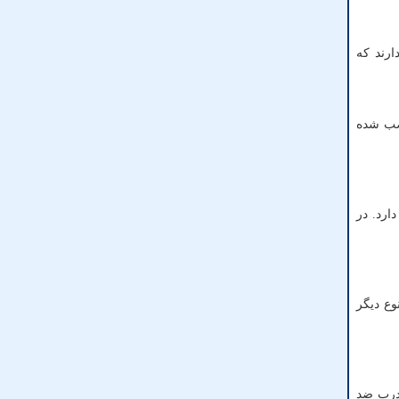
رند که
نصب شده
رد. در
ع دیگر
ینه تولید درب ضد