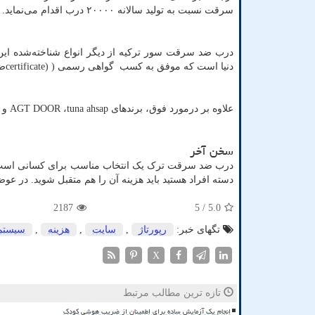
سرقت نسبت به تولید سالانه ۲۰۰۰۰ درب اقدام می‌نماید.
درب ضد سرقت سور ترکیه از دیگر انواع شناخته‌شده ا
دنیا است که موفق به کسب گواهی رسمی (
certificate)
ضد
علاوه بر درمورد فوق، برندهای
tuna ahsap
،
AGT DOOR
و
سخن آخر
درب ضد سرقت ترک یک انتخاب مناسب برای کسانی است که م
دسته افراد هستید باید هزینه آن را هم متقبل شوید. در عو
2187
/ 5
5.0
تگهای خبر:
رپورتاژ
,
سایت
,
هزینه
,
سیستم
X
تازه ترین مطالب مرتبط
انجام یک آزمایش ساده برای اطمینان از ضریب هوشی کودک