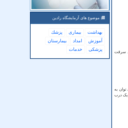
موضوع های آزمایشگاه رادین
بهداشت
بیماری
پزشك
آموزش
امداد
بیمارستان
پزشكی
خدمات
ضد سرقت
توان به
 یک درب