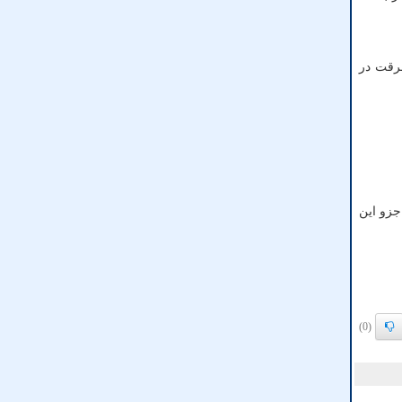
رقت در
جزو این
(0)