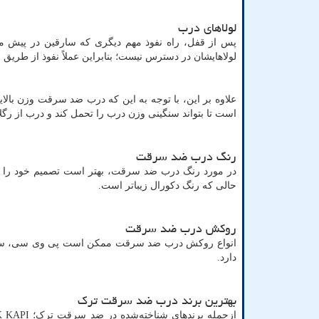
لولاهای درب
پس از قفل، راه نفوذ مهم دیگری که سارقین در پیش می
لولاهایشان در دسترس نیست؛ بنابراین عملاً نفوذ از طریق لول
علاوه بر این، با توجه به این که درب ضد سرقت وزن بال
است تا بتواند سنگینی وزن درب را تحمل کند و درب از رگلاژ
رنگ درب ضد سرقت
در مورد رنگ درب ضد سرقت، بهتر است تصمیم خود را بگ
حالی که رنگ دکورال زیباتر است.
روکش درب ضد سرقت
انواع روکش درب ضد سرقت ممکن است پی وی سی، سی ان
دارد.
بهترین برند درب ضد سرقت ترک
ازجمله برندهای شناخته‌شده در ضد سرقت ترک؛
K KAPI