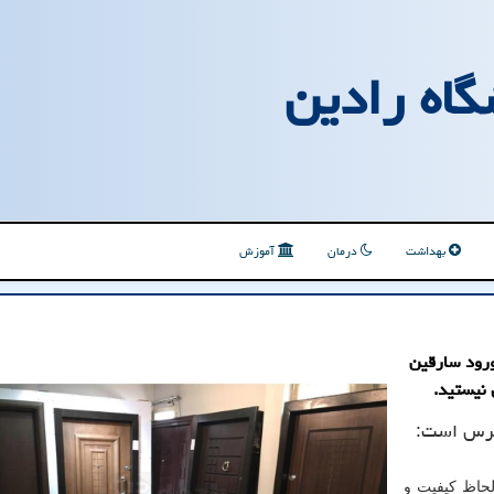
گاه رادین
بهداشت
درمان
آموزش
ورود سارقین
نیستید.
ترس است:
حاظ کیفیت و