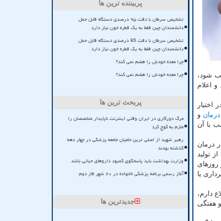
پربیننده ترین ها
تشخیص سرطان با دقت ۹۵ درصدی دستگاه قابل حمل
دانشمندان چین فقط به یک قطره خون نیاز دارد
تشخیص سرطان با دقت 95 درصدی دستگاه قابل حمل
دانشمندان چین فقط به یک قطره خون نیاز دارد
چرا معده خودش را هضم نمی کند؟
چرا معده خودش را هضم نمی کند؟
هب شود،
و اعلام
پربحث ترین ها
 اختیار
درمان
و
مرگ دورکاری در ایران وقتی اینترنت ناپایدار متخصصان را
ب با آن
ملزم به کوچ کرد
رهبر شهید از اصلی ترین حامیان جامعه پزشکی در چهار دهه
ر درمان
گذشته بودند
ز تولید
وزارت بهداشت باید پاسخگوی کمبود داروهای حیاتی باشد
 روزهای
آغاز رسمی برنامه پزشکی خانواده در ۲۰ شهر فاز دوم
داری یا
ع دارم،
جدیدترین ها
و هفتگی