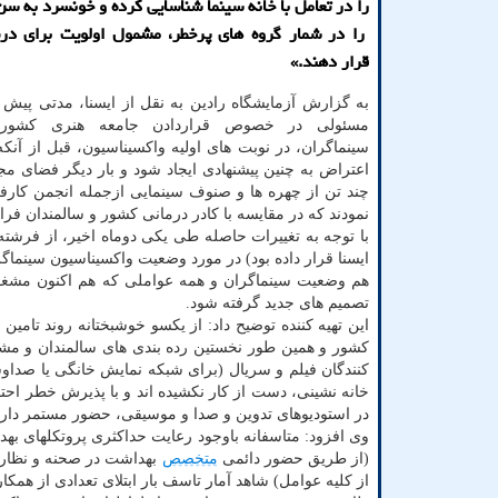
را در تعامل با خانه سینما شناسایی کرده و خونسرد به سن
را در شمار گروه های پرخطر، مشمول اولویت برای در
قرار دهند.»
به گزارش آزمایشگاه رادین به نقل از ایسنا، مدتی پیش د
مسئولی در خصوص قراردادن جامعه هنری کشو
سینماگران، در نوبت های اولیه واکسیناسیون، قبل از آنکه
اعتراض به چنین پیشنهادی ایجاد شود و بار دیگر فضای م
چند تن از چهره ها و صنوف سینمایی ازجمله انجمن کارفر
نمودند که در مقایسه با کادر درمانی کشور و سالمندان فر
با توجه به تغییرات حاصله طی یکی دوماه اخیر، از فرشته ط
ایسنا قرار داده بود) در مورد وضعیت واکسیناسیون سینم
هم وضعیت سینماگران و همه عواملی که هم اکنون مشغول ت
تصمیم های جدید گرفته شود.
این تهیه کننده توضیح داد: از یکسو خوشبختانه روند تامی
کشور و همین طور نخستین رده بندی های سالمندان و مشاغ
کنندگان فیلم و سریال (برای شبکه نمایش خانگی یا صداوسی
خانه نشینی، دست از کار نکشیده اند و با پذیرش خطر احتم
در استودیوهای تدوین و صدا و موسیقی، حضور مستمر دارن
وی افزود: متاسفانه باوجود رعایت حداکثری پروتکلهای بهد
(از طریق حضور دائمی
متخصص
بهداشت در صحنه و نظارت
از کلیه عوامل) شاهد آمار تاسف بار ابتلای تعدادی از همکا