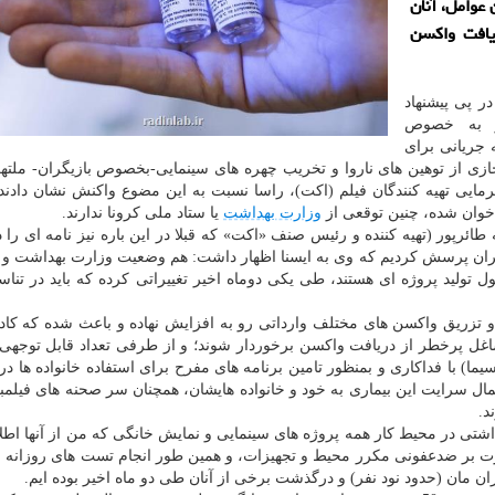
 عوامل، آنان
یافت واکسن
ر پی پیشنهاد
ر به خصوص
 جریانی برای
جازی از توهین های ناروا و تخریب چهره های سینمایی-بخصوص بازیگران- ملت
مایی تهیه کنندگان فیلم (اکت)، راسا نسبت به این مضوع واکنش نشان دادند 
اخوان شده، چنین توقعی از
وزارت بهداشت
یا ستاد ملی کرونا ندارند.
ائرپور (تهیه کننده و رئیس صنف «اکت» که قبلا در این باره نیز نامه ای را در
اگران پرسش کردیم که وی به ایسنا اظهار داشت: هم وضعیت وزارت بهداشت و
ولید پروژه ای هستند، طی یکی دوماه اخیر تغییراتی کرده که باید در تناس
ن و تزریق واکسن های مختلف وارداتی رو به افزایش نهاده و باعث شده که کاد
ل پرخطر از دریافت واکسن برخوردار شوند؛ و از طرفی تعداد قابل توجهی ا
ما) با فداکاری و بمنظور تامین برنامه های مفرح برای استفاده خانواده ها در
ال سرایت این بیماری به خود و خانواده هایشان، همچنان سر صحنه های فیلمبر
د.
اشتی در محیط کار همه پروژه های سینمایی و نمایش خانگی که من از آنها اطلا
 بر ضدعفونی مکرر محیط و تجهیزات، و همین طور انجام تست های روزانه 
ران مان (حدود نود نفر) و درگذشت برخی از آنان طی دو ماه اخیر بوده ایم.