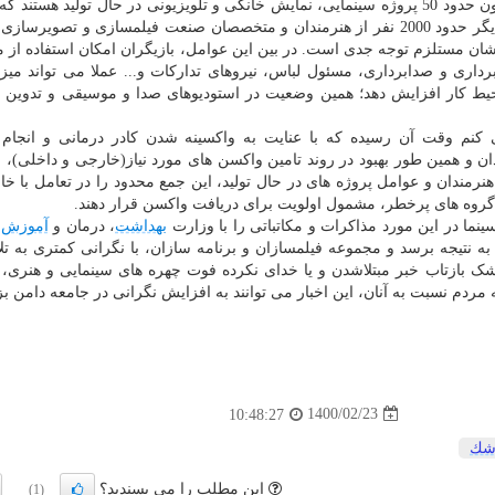
طائرپور در توضیح بیشتر این شرایط اظهار داشت: هم اکنون حدود 50 پروژه سینمایی، نمایش خانگی و تلویزیونی در حال تولید هس
تعداد عوامل فعال در آنها به 40 نفر می رسد؛ به عبارتی دیگر حدود 2000 نفر از هنرمندان و متخصصان صنعت فیلمسازی و تصوی
ن مستلزم توجه جدی است. در بین این عوامل، بازیگران امکان استفاده از 
مبرداری و صدابرداری، مسئول لباس، نیروهای تدارکات و... عملا می تواند می
یط کار افزایش دهد؛ همین وضعیت در استودیوهای صدا و موسیقی و تدوین ن
نم وقت آن رسیده که با عنایت به واکسینه شدن کادر درمانی و انجام 
 و همین طور بهبود در روند تامین واکسن های مورد نیاز(خارجی و داخلی)، 
نرمندان و عوامل پروژه های در حال تولید، این جمع محدود را در تعامل با خان
گروه های پرخطر، مشمول اولویت برای دریافت واکسن قرار دهند.
نما در این مورد مذاکرات و مکاتباتی را با وزارت
بهداشت
، درمان و
آموزش
پ
 به نتیجه برسد و مجموعه فیلمسازان و برنامه سازان، با نگرانی کمتری به ت
ی شک بازتاب خبر مبتلاشدن و یا خدای نکرده فوت چهره های سینمایی و هنری،
 مردم نسبت به آنان، این اخبار می توانند به افزایش نگرانی در جامعه دامن بزن
1400/02/23
10:48:27
شك
این مطلب را می پسندید؟
(1)