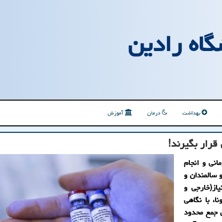
گاه رادین
بهداشت
درمان
آموزش
قرار بگیرند!
نی و انجام
 سالمندان و
از(خارجی و
ا، با نگاهی
ن جمع محدود