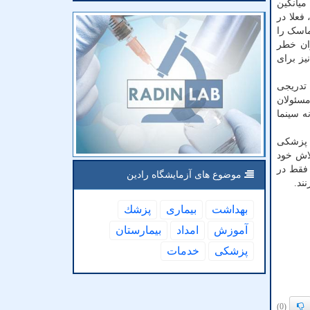
تند که میانگین
رسازی، فعلا در
ماسک را
زان خطر
یز برای
تدریجی
مسئولان
ه سینما
زشکی
لاش خود
 فقط در
موضوع های آزمایشگاه رادین
ند.
بهداشت
بیماری
پزشك
آموزش
امداد
بیمارستان
پزشكی
خدمات
(0)