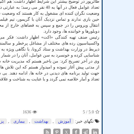
وضعیت نگران کننده ای مشغول به کار هستند که وضعیت شا
حین بازی ندارند و تماس نزدیک آنان با گریمور، تیم فیل
انتقال ویروس را در جمع و سپس به فضاهای خارج از مح
دوبلورها و خواننده ها، وجود دارد.
رئیس صنف تهیه کنندگی «اکت» اظهار داشت: فکر می ک
واکسیناسیون رده های مختلف از مشاغل پرخطر و سالمندان
ذیربط در وزارت بهداشت و ستاد کرونا، با نگاهی ویژه به ه
شناسایی کرده و خونسرد به سن عوامل، آنان را در شمار 
وی در آخر تصریح کرد: من باخبر هستم که مدیریت خانه سی
از مدتی پیش آغاز نموده و امیدوار هستم که این تلاش ها
جهت تولید برنامه های دیدنی در خانه ها، ادامه دهند. ب
تعداد و آمار خلاصه نمی گردد و با عنایت به شناخت و علاقه
1636
/ 5
5.0
تگهای خبر:
آموزش
,
بهداشت
,
بیماری
,
پز
X