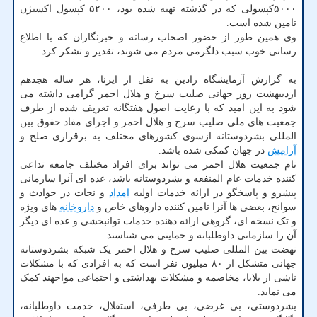
۵۰۰۰کپسولی که در گذشته تهیه شده بود، ۵۲۰۰ کپسول اکسیژن
تامین شده است.
وی همین طور از حضور اصحاب رسانه و خبرنگاران که با اطلاع
رسانی خوب سبب دلگرمی مردم می شوند، تقدیر و تشکر کرد.
به گزارش آزمایشگاه رادین به نقل از ایرنا، هر ساله هجدهم
اردیبهشت روز جهانی صلیب سرخ و هلال احمر گرامی داشته می
شود به این امید که با رعایت اصول هفتگانه تعریف شده از طرف
جمعیت های ملی صلیب سرخ و هلال احمر و اجرای مفاد حقوق بین
المللی بشردوستانه ازسوی کشورهای مختلف به برقراری صلح و
آرامش
در جهان کمکی شده باشد.
نام جمعیت هلال احمر می تواند برای افراد مختلف جامعه تداعی
کننده خدمات عام المنفعه و بشردوستانه باشد، عده ای آنرا سازمانی
پیشرو و پاسخگو در ارائه خدمات اولیه
امداد
و نجات در حوادث و
سوانح، بعضی ها آنرا تامین کننده داروهای خاص و
داروخانه
های ویژه
و تک نسخه ای، گروهی ارائه دهنده خدمات توانبخشی و عده ای دیگر
آن را سازمانی داوطلبانه و حمایتی می شناسند.
نهضت بین المللی صلیب سرخ و هلال احمر یک شبکه بشردوستانه
جهانی متشکل از ۸۰ میلیون نفر است که به افرادی که با مشکلات
ناشی از بلایا، مخاصمه و مشکلات بهداشتی و اجتماعی مواجهند کمک
می نماید.
بشردوستی، بی غرضی، بی طرفی، استقلال، خدمت داوطلبانه،