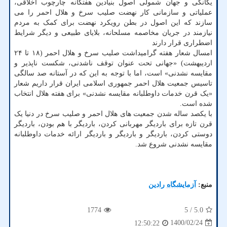
یگانگی و جهان شمولی اصول بنیادین هفتگانه چارچوب اخلاقی،
عملیاتی و سازمانی کار نهضت صلیب سرخ و هلال احمر را می
سازند که این اصول در بطن رویکرد نهضت برای کمک به مردم
نیازمند در جریان مخاصمه مسلحانه، بلایای طبیعی و دیگر شرایط
اضطراری قرار دارند
امسال شعار هفته گرامیداشت صلیب سرخ و هلال احمر (۱۸ تا ۲۴
اردیبهشت) «جهانی تحت عنوان توقف ناشدنی، شکست ناپذیر و
مقایسه نشدنی» است، اما با توجه به این که در آستانه صد سالگی
تاسیس جمعیت هلال احمر جمهوری اسلامی ایران قرار داریم شعار
«یک قرن خدمات داوطلبانه مقایسه نشدنی» برای هفته هلال انتخاب
شده است.
با یکصد ساله شدن جمعیت های هلال احمر و صلیب سرخ در دنیا یک
قرن تازه برای باردیگر مهربانی کردن، باردیگر با هم بودن، باردیگر
دوستی کردن، باردیگر و باردیگر و باردیگر ارائه خدمات داوطلبانه
مقایسه نشدنی شروع شد.
منبع:
آزمایشگاه رادین
1774
/ 5
5.0
1400/02/24
12:50:22