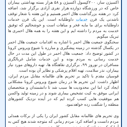
اکسیژن ساز، ۲۰۰کپسول اکسیژن و ۵۸ هزار بسته بهداشتی بیماران
خاص که در ورزشگاه دوازده هزار نفری آزادی برگزار شد، اضافه
کرد: در هفته بزرگداشت هلال احمر هستیم و این هفته با شعار توقف
ناشدنی یک قرن
خدمات
داوطلبانه است. این یک قرن خدمات
داوطلبانه برای ما مایه فخر و مباهات است و خوشحالیم که توفیق
خدمت به مردم را داشته ایم و این هفته را به همه هلال احمری ها
تبریک میگویم.
سخنگوی جمعیت هلال احمر با اشاره به اقدامات جمعیت هلال احمر
در یکسال گذشته در زمینه پیشگیری و مبارزه با شیوع ویروس کرونا
در کشور توضیح داد: جمعیت هلال احمر در طول این مدت در حال
خدمت رسانی به مردم بوده و این خدمات شامل غربالگری
مسافران در نوروز ۹۹، برگزاری نقاهتگاه ها، تهیه داروهای مورد نیاز
بیماران، نذر سلامت، تهیه اقلام پزشکی و نظایر آن بوده است.
قوسیان مقدم با تاکید بر تحریم های ظالمانه مقابل مردم ایران،
اظهار داشت: این تحریم ها در زمان شیوع ویروس کرونا مشکلاتی
ایجاد کرد اما این محدودیت ها سبب شد تا دانشمندان و متخصصان
ایرانی موفق به کیت تشخیص بیماری شوند و در زمینه تولید واکسن
هم موفقیت هایی کسب کرده ایم که در آینده نزدیک کشورهای
منطقه را شگفت زده خواهدنمود.
وی تحریم های ظالمانه مقابل کشور ایران را یکی از برکات همدلی
مردم دانست و اضافه کرد: مردم زمانی که متوجه شدند هیچ کس به