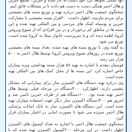
آنها کمکی نخواهد کرد خود دست به کار شده و خیرین، مجمع خیرین
و هلال احمر همگی دست به دست هم دادند تا بر مشکلات فائق آییم.
سخنگوی جمعیت هلال احمر درباره تهیه و توزیع بسته های معیشتی
برای مردم نیازمند، اظهار داشت: ۳۰هزار بسته معیشتی با مشارکت
خیرین و بوسیله کمک های مردمی و بین المللی تهیه شده و این
بسته ها در مناطق کم برخوردار و در بین افرادی که از شیوع ویروس
کرونا لطمه دیده اند و یا سرپرست خانوار مبتلا به کرونا شده است،
توزیع می شود.
به گفته وی، با توزیع بسته های تهیه شده، تعداد بسته های معیشتی
توزیع شده در روزهای شیوع ویروس کرونا توسط هلال احمر به ۵۰۰
هزار می رسد.
قوسیان مقدم با اشاره به تهیه ۵۸ هزار بسته بهداشتی ویژه بیماران
خاص اشاره کرد: این بسته ها از محل کمک های بین المللی تهیه
شده است.
وی درباره تهیه دستگاه های اکسیژن ساز برای بیمارانی که مشکل
تنفسی دارند، اظهارکرد: ۴۰۰دستگاه در مرحله قبلی توسط هلال
احمر تهیه شده بود، ۱۰۰دستگاه هم از طرف خیرین تامین شد و
امروز هم ۴۰۰دستگاه اکسیژن ساز دیگر جهت استفاده بیماران تهیه
شده است. این دستگاه های اکسیژن ساز به بانک امانات پزشکی
هلال احمر سپرده می شود تا بصورت امانی در اختیار بیماران قرار
گیرد.
سخنگوی جمعیت هلال احمر با اشاره به تعداد کپسول های اکسیژن
اظهار داشت: در این مرحله ۲۰۰کپسول اکسیژن تهیه شده که با