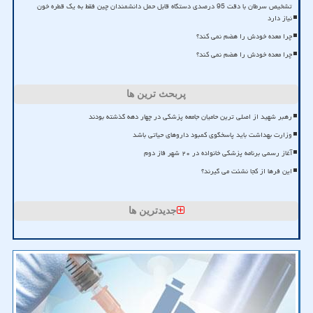
تشخیص سرطان با دقت 95 درصدی دستگاه قابل حمل دانشمندان چین فقط به یک قطره خون
نیاز دارد
چرا معده خودش را هضم نمی کند؟
چرا معده خودش را هضم نمی کند؟
پربحث ترین ها
رهبر شهید از اصلی ترین حامیان جامعه پزشکی در چهار دهه گذشته بودند
وزارت بهداشت باید پاسخگوی کمبود داروهای حیاتی باشد
آغاز رسمی برنامه پزشکی خانواده در ۲۰ شهر فاز دوم
این فرها از کجا نشئت می گیرند؟
جدیدترین ها