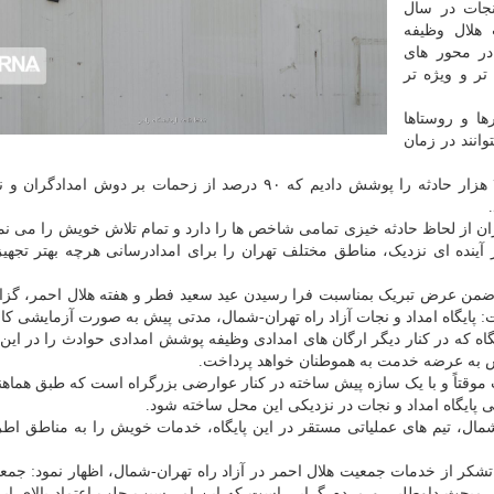
جات در سال
 هلال وظیفه
در محور های
تر و ویژه تر
نه هلال در شهرها و روستاها
وانند در زمان
رئیس سازمان امداد و نجات خاطرنشان کرد: پارسال ۲۷ هزار حادثه را پوشش دادیم که ۹۰ درصد از زحمات بر دوش 
 از لحاظ حادثه خیزی تمامی شاخص ها را دارد و تمام تلاش خویش را می نمایی
آینده ای نزدیک، مناطق مختلف تهران را برای امدادرسانی هرچه بهتر تجهی
ضمن عرض تبریک بمناسبت فرا رسیدن عید سعید فطر و هفته هلال احمر، گز
ت: پایگاه امداد و نجات آزاد راه تهران-شمال، مدتی پیش به صورت آزمایشی ک
گاه که در کنار دیگر ارگان های امدادی وظیفه پوشش امدادی حوادث را در این آ
پیش به عرضه خدمت به هموطنان خواهد پرداخت.
ت موقتاً و با یک سازه پیش ساخته در کنار عوارضی بزرگراه است که طبق هماه
پایگاه امداد و نجات در نزدیکی این محل ساخته شود.
-شمال، تیم های عملیاتی مستقر در این پایگاه، خدمات خویش را به مناطق اط
کر از خدمات جمعیت هلال احمر در آزاد راه تهران-شمال، اظهار نمود: جمع
مبحث داوطلبی و مردم گرایی است که این امر سبب جلب اعتماد بالای این 