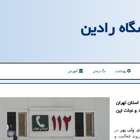
گاه رادین
بهداشت
درمان
آموزش
 استان تهران
 و نجات این
ی ولی پور
در
ند فعالیت و