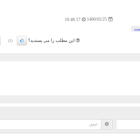
1400/02/25
10:48:57
شت
این مطلب را می پسندید؟
(1)