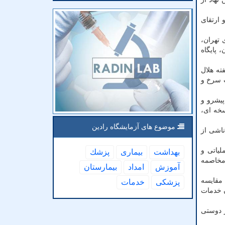
 ارتقای
 تهران،
 پایگاه
ته هلال
یب سرخ و
پیشرو و
خه ای،
موضوع های آزمایشگاه رادین
 با مشکلات ناشی از
یاتی و
بهداشت
بیماری
پزشك
 مخاصمه
آموزش
امداد
بیمارستان
پذیر و مقایسه
پزشكی
خدمات
ن خدمات
ر دوستی