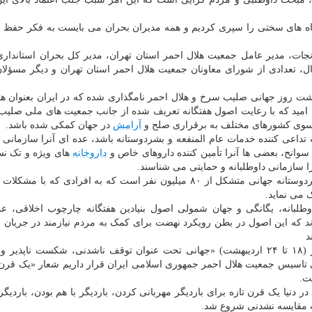
ماه های سختی را سپری کردیم و همه مدیران بحران می بایست به فکر حفظ و
 نجات، مدیر عامل جمعیت هلال احمر استان تهران، مدیر کل بحران استانداری
ال، تعدادی از شورای معاونان جمعیت هلال احمر استان تهران و دیگر مسؤلان،
بهشت روز جهانی صلیب سرخ و هلال احمر نامگذاری شده که در ایران بعنوان هف
شود به این امید که با رعایت اصول هفتگانه تعریف شده از جانب جمعیت های ملی صل
ازسوی کشورهای مختلف به برقراری صلح و
آرامش
در جهان کمکی شده باشد.
تداعی کننده خدمات عام المنفعه و بشردوستانه باشد، عده ای آنرا سازمانی 
سوانح، بعضی ها آنرا تأمین کننده داروهای خاص و
داروخانه
های ویژه و تک نس
 سازمانی داوطلبانه و حمایتی می شناسند.
نهضت بین المللی صلیب سرخ و هلال احمر یک شبکه بشردوستانه جهانی متشکل از ۸۰ میلیون نفر است که به افرادی که
 می نماید.
انه، یگانگی و جهان شمولی اصول بنیادین هفتگانه چارچوب اخلاقی، عمل
 که این اصول در بطن رویکرد نهضت برای کمک به مردم نیازمند در جریان
د
امسال شعار هفته گرامیداشت صلیب سرخ و هلال احمر (۱۸ تا ۲۴ اردیبهشت) «جهانی تحت عنوان توقف ناشدنی، شکست نا
گی تاسیس جمعیت هلال احمر جمهوری اسلامی ایران قرار داریم شعار «یک قر
ت.
نیا یک قرن تازه برای باردیگر مهربانی کردن، باردیگر با هم بودن، باردیگ
نه مقایسه نشدنی شروع شد.