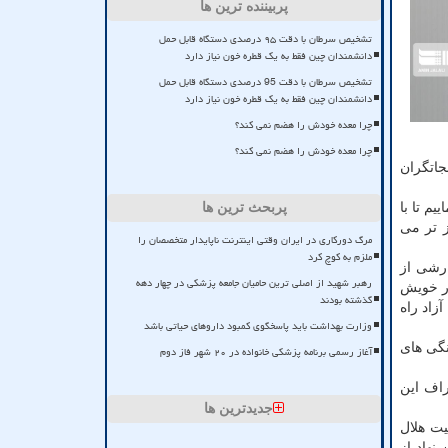
پربیننده ترین ها
تشخیص سرطان با دقت ۹۵ درصدی دستگاه قابل حمل
دانشمندان چین فقط به یک قطره خون نیاز دارد
تشخیص سرطان با دقت 95 درصدی دستگاه قابل حمل
دانشمندان چین فقط به یک قطره خون نیاز دارد
چرا معده خودش را هضم نمی کند؟
چرا معده خودش را هضم نمی کند؟
امدادگران و نجاتگران
م تا با
پربحث ترین ها
ز تر می
مرگ دورکاری در ایران وقتی اینترنت ناپایدار متخصصان را
ملزم به کوچ کرد
ارشی از
رهبر شهید از اصلی ترین حامیان جامعه پزشکی در چهار دهه
ار خویش
گذشته بودند
زاد راه
وزارت بهداشت باید پاسخگوی کمبود داروهای حیاتی باشد
نگی های
آغاز رسمی برنامه پزشکی خانواده در ۲۰ شهر فاز دوم
راف این
جدیدترین ها
یت هلال
نهاد از