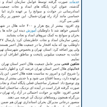
خدمات
صورت گرفته توسط عوامل سازمان امداد و ن
گذشته، عنوان کرد: پایگاه های امداد و نجات جمعیت
امدادرسانی در حوادث و سوانح را بر عهده دارند اما 
حساسی مانند آزاد راه تهران-شمال، این حضور پر رنگ 
تلقی می گردد.
وی افزود: بیشتر از پنج هزار و ۴۰۰ خا
تأسیس خواهد شد تا داوطلبان
آموزش
دیده این خانه ها بت
بحران و سوانح به کمک نیروهای امداد و نجات بشتابند.
داوطلب بود که مایه افتخار ما در جمعیت هلال احمر هستند.
ولی پور اضافه کرد: استان تهران و بخصوص شهرستان تهران
عنایت به جمعیت میلیونی پایتخت و مناطق اطراف آن در 
نماییم.
شاهین فتحی
مدیر عامل جمعیت هلال احمر استان تهران 
فعالیتهای هلال احمر استان تهران عرضه کرد و اظهار داش
را شروع کرد و امروز به مناسبت هفته هلال احمر، این پای
برعهده دارد، رسما افتتاح می شود و با جدیتی بیشتر از 
وی توضیح داد: استقرار ساختمان فعلی پایگاه امداد و نجا
صورت گرفته قرار است در آینده ای نزدیک، ساختمان اصلی 
فتحی افزود: علاوه بر حوادث احتمالی در آزاد راه تهران
بزرگراه همچون روستاهای نزدیک آن عرضه می دهند.
منصور درجاتی مدیرکل بحران استانداری تهران هم ضمن تش
احمر یکی از رسالت هایی که به خوبی حفظ نموده است، 