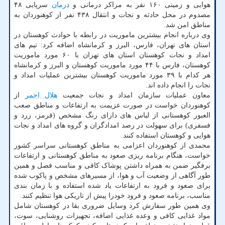
هوایی و زمینی ۱۶۰ نفر به مراکز درمانی و
درمان
سرپایی ۴۸
مصدوم در محل حادثه و نجات و انتقال ۴۳۸ نفر از کوهنوردان به
مناطق امن شد.
وی درباره انجام بیشترین ماموریت در رابطه با حوادث کوهستان در
استان های تهران، فارس، البرز و کرمانشاه اضافه کرد: تیم های
امداد و نجات کوهستان استان های تهران با ۶۰ مورد ماموریت
کوهستان، فارس با ۴۴ مورد ماموریت کوهستان و البرز و کرمانشاه
هر کدام با ۳۹ مورد ماموریت کوهستان بیشترین عملیات امداد و
نجات را انجام داده اند.
معاون عملیات سازمان امداد و نجات جمعیت
هلال احمر
از
کوهنوردان خواست در صورت عزیمت به ارتفاعات و مناطق صعب
العبور کوهستانی از لباس های دارای رنگ مشخص (قرمز، زرد و
فسفری) برای سهولت در رصد امدادگران و گروه های امداد و نجات
هوایی و کوهستان استفاده کنند.
محمدی از کوهنوردان اعزامی به مناطق کوهستانی سراسر کشور
خواست، هنگام برنامه ریزی صعود به مناطق کوهستانی و ارتفاعات
برفگیر ضمن به همراه داشتن پوشاک کافی و مناسب فصل و همین
طور آگاهی از وضعیت آب و هوا، از مسیرهای مشخص و پاکوب شده
برای صعود و فرود به ارتفاعات یاد شده استفاده و با زمان بندی
مناسب، برنامه صعود و فرود خودرا پیش از تاریکی هوا تنظیم کنند.
وی همین طور سفارش کرد وسایل ضروری بقا در کوهستان شامل
مواد غذایی کافی و وعده غذایی اضافه، تجهیزات روشنایی، سوت،