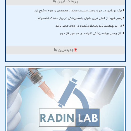
پربحث ترین ها
مرگ دورکاری در ایران وقتی اینترنت ناپایدار متخصصان را ملزم به کوچ کرد
رهبر شهید از اصلی ترین حامیان جامعه پزشکی در چهار دهه گذشته بودند
وزارت بهداشت باید پاسخگوی کمبود داروهای حیاتی باشد
آغاز رسمی برنامه پزشکی خانواده در ۲۰ شهر فاز دوم
جدیدترین ها