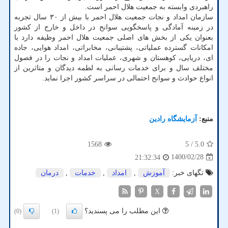
راهبردی وابسته به جمعیت هلال احمر است.
سازمان امداد و نجات جمعیت هلال احمر با بیش از ۳۰ سال تجربه
در زمینه آمادگی و پاسخگویی سوانح در داخل و خارج از کشور
بعنوان یکی از بخش های اصلی جمعیت هلال احمر وظیفه دارد با
امکانات گسترده عملیاتی، پشتیبانی، مخابراتی، امداد هوایی، جاده
ای، دریایی، کوهستان و شهری، عملیات امداد و نجات را در فصول
مختلف سال و برای خدمات رسانی به لطمه دیدگان و متاثرین از
انواع حوادث و سوانح احتمالی در سراسر کشور اجرا نماید.
منبع:
آزمایشگاه رادین
1568
/ 5
5.0
1400/02/28
21:32:34
تگهای خبر:
آموزش
,
امداد
,
خدمات
,
درمان
X
این مطلب را می پسندید؟
(0)
(1)