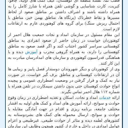
قطب نما، نقشه منطقه ای کوهستان، کیف کمک های اولیه، چاقو،
کبریت، کارت شناسایی و گوشی تلفن همراه با شارژ کامل را به
همراه داشته باشند و اشراف داشتن بر مناطق صعود از لحاظ
مسیرها و نقاط خطرناک (پرتگاه ها، مناطق بهمن خیز، مناطق با
احتمال ریزش سنگ) برای گروه های کوهنوردی عازم به ارتفاعات
لازم است.
این مقام مسئول در سازمان امداد و نجات جمعیت هلال احمر از
کوهنوردان خواست در زمان حاضر از صعود انفرادی به مناطق
کوهستانی سراسر کشور اجتناب کنند و اگر قصد صعود به مناطق
کوهستانی را دارند، به همراه گروهی مجرب و
آموزش
دیده و با
هماهنگی فدراسیون کوهنوردی و سازمان های امدادرسان مبادرت به
این کار کنند.
وی از کوهنوردان و دیگر شهروندان دوستدار فصل پاییز و زیبایی ها
آن در ارتفاعات کوهستانی و مناطق برف گیر خواست، در صورت
نیاز به کمک و قرار گرفتن در وضعیت اضطراری عمومی و پیچیده
انواع حوادث کوهستان حتی بدون داشتن سیمکارت در تلفن همراه با
شماره ۱۱۲ هلال احمر تماس بگیرند.
ارائه
خدمات
امداد و نجات، اسکان و تغذیه اضطراری در زمان وقوع
حوادث و سوانح، ارائه آموزش های امداد و کمک های اولیه به اقشار
مختلف جامعه، برنامه ریزی و اقدام در جهت آمادگی مقابله با
حوادث و سوانح، ارسال محموله های کمک های بشردوستانه به
کشورهای لطمه دیده و متاثر از حوادث طبیعی، غیرطبیعی و اعزام
عوامل امدادی در داخل و خارج از کشور همچون وظایف این سازمان