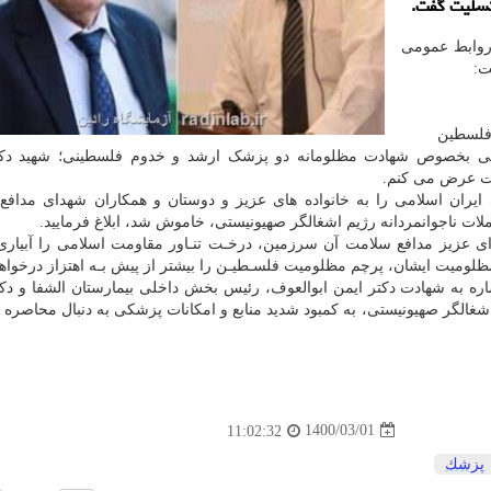
تسلیت گفت.
م روابط عمومی
ت:
لسطین
نی بخصوص شهادت مظلومانه دو پزشک ارشد و خدوم فلسطینی؛ شهید دکت
لیت عرض می کنم.
 ایران اسلامی را به خانواده های عزیز و دوستان و همکاران شهدای مداف
ت ناجوانمردانه رژیم اشغالگر صهیونیستی، خاموش شد، ابلاغ فرمایید.
عزیز مدافع سلامت آن سرزمین، درخـت تنـاور مقاومت اسلامی را آبیاری
لومیت ایشان، پرچم مظلومیت فلسـطیـن را بیشتر از پیش بـه اهتزاز درخواهد
ره به شهادت دکتر ایمن ابوالعوف، رئیس بخش داخلی بیمارستان الشفا و دک
1400/03/01
11:02:32
پزشك