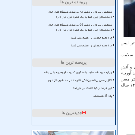
پربیننده ترین ها
تشخیص سرطان با دقت ۹۵ درصدی دستگاه قابل حمل
دانشمندان چین فقط به یک قطره خون نیاز دارد
تشخیص سرطان با دقت 95 درصدی دستگاه قابل حمل
دانشمندان چین فقط به یک قطره خون نیاز دارد
چرا معده خودش را هضم نمی کند؟
ر ایمن
چرا معده خودش را هضم نمی کند؟
ع سلامت
پربحث ترین ها
 و آتش
وزارت بهداشت باید پاسخگوی کمبود داروهای حیاتی باشد
 آورد.»
تر معین
آغاز رسمی برنامه پزشکی خانواده در ۲۰ شهر فاز دوم
اعصاب و روان در غزه توسط رژیم اشغالگر صهیونیستی، به کمبود شدید منابع و امکانات پزشکی به دنبال محاصره ۱۴ ساله
این فرها از کجا نشئت می گیرند؟
پلن B همیشگی
جدیدترین ها