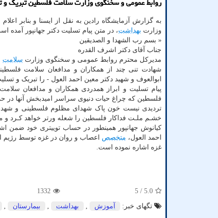
روابط عمومی و سخنگوی وزارت سلامت فلسطین تبریک و 
به گزارش آزمایشگاه رادین به نقل از ایسنا و بنابر اعلا
وزارت
بهداشت
، در متن پیام تسلیت دکتر جهانپور آمده اس
« بسم رب الشهدا و الصدیقین
جناب آقای دکتر اشرف القدره
مدیرکل محترم روابط عمومی و سخنگوی وزارت
سلامت
ف
شهادت تنی چند از همکاران و مدافعان سلامت فلسطی
ابوالعوف و شهید دکتر معین احمد العول - را تبریک و تس
پیام تسلیت و ابراز همدردی همکاران و مدافعان سلامت
فلسطین که چراغ حیات دنیوی سراسر امیدبخش آنها در حملا
تردیدی نیست خون پاک شهدای مظلوم فلسطینی و شهدای 
خشـم ملـت فداکار فلسطین را شعله ورتر خواهد کـرد و مظ
کیانوش جهانپور همینطور در حساب توییتری خود ضمن اشا
احمد العول،
متخصص
غزه اشاره نموده است.
1332
/ 5
5.0
تگهای خبر:
آموزش
,
بهداشت
,
بیمارستان
,