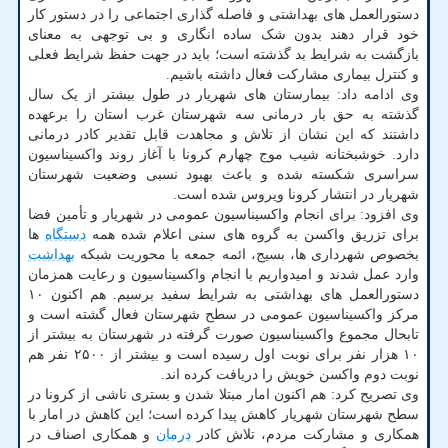
دستورالعمل های بهداشتی و فاصله گذاری اجتماعی را در دستور کار
خود قرار دهند بدون شک ساده انگاری و بی توجهی به معنای
بازگشت به شرایط بد گذشته است؛ باید در جهت حفظ شرایط فعلی
و کنترل بیماری مشارکت فعال داشته باشیم.
وی ادامه داد: بیمارستان های شهریار در طول بیشتر از یک سال
گذشته به حق بار درمانی سه شهرستان غرب استان را برعهده
داشتند که این نشان از تلاش و مجاهدت قابل تقدیر کادر درمانی
دارد. خوشبختانه شیب موج چهارم کرونا با آغاز روند واکسیناسیون
سراسری شکسته شده و باعث بهبود نسبی وضعیت شهرستان
شهریار در انتشار کرونا ویروس شده است.
وی افزود: برای انجام واکسیناسیون عمومی در شهریار و تأمین فضا
برای تزریق واکسن به گروه های سنی اعلام شده همه
دستگاه
ها
بخصوص شهرداری ها، بسیج، ائمه جمعه با محوریت شبکه
بهداشت
وارد عمل شدند و امیدواریم با انجام واکسیناسیون و رعایت همزمان
دستورالعمل های بهداشتی به شرایط سفید برسیم. هم اکنون ۱۰
مرکز واکسیناسیون عمومی در سطح شهرستان فعال گشته است و
تابحال مجموع واکسیناسیون صورت گرفته در شهرستان به بیشتر از
۱۰ هزار نفر برای نوبت اول رسیده است و بیشتر از ۲۵۰۰ نفر هم
نوبت دوم واکسن خویش را دریافت کرده اند.
وی تصریح کرد: هم اکنون امار مبتلا شدن و بستری ناشی از کرونا در
سطح شهرستان شهریار کاهش پیدا کرده است؛ این کاهش در امار با
همکاری و مشارکت مردم، تلاش کادر
درمان
و همکاری اصناف در