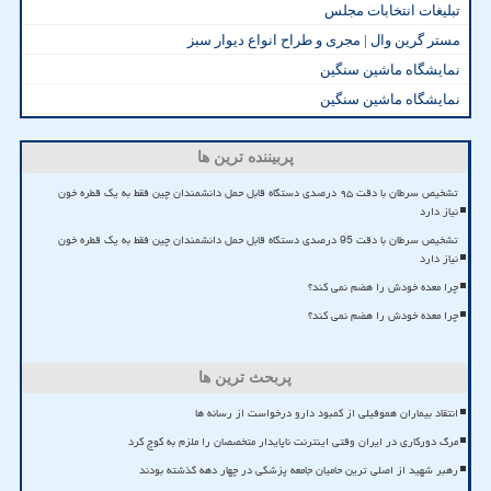
تبلیغات انتخابات مجلس
مستر گرین وال | مجری و طراح انواع دیوار سبز
نمایشگاه ماشین سنگین
نمایشگاه ماشین سنگین
پربیننده ترین ها
تشخیص سرطان با دقت ۹۵ درصدی دستگاه قابل حمل دانشمندان چین فقط به یک قطره خون
نیاز دارد
تشخیص سرطان با دقت 95 درصدی دستگاه قابل حمل دانشمندان چین فقط به یک قطره خون
نیاز دارد
چرا معده خودش را هضم نمی کند؟
چرا معده خودش را هضم نمی کند؟
پربحث ترین ها
انتقاد بیماران هموفیلی از کمبود دارو درخواست از رسانه ها
مرگ دورکاری در ایران وقتی اینترنت ناپایدار متخصصان را ملزم به کوچ کرد
رهبر شهید از اصلی ترین حامیان جامعه پزشکی در چهار دهه گذشته بودند