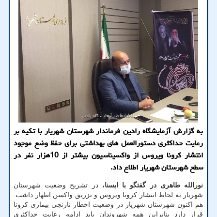
به گزارش آزمایشگاه رادین فرماندار شهرستان شهریار با تکیه بر
رعایت حداکثری دستورالعمل های بهداشتی برای حفظ وضع موجود
انتشار کرونا ویروس از واکسیناسیون بیشتر از 10هزار نفر در
سطح شهرستان شهریار اطلاع داد.
نورالله طاهری در گفتگو با ایسنا،
در تشریح وضعیت شهرستان
شهریار به لحاظ انتشار کرونا ویروس و تزریق واکسن اظهار داشت:
هم اکنون شهرستان شهریار در وضعیت اخطار نارنجی بیماری کرونا
قرار دارد بنابراین همه شهروندان باید ادامه رعایت حداکثری