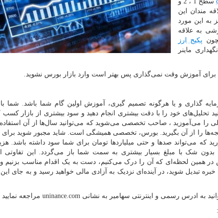
سطح 1 ، 2 و
اقه مندان این
 به این مورد
شی به علاقه
مچون
پکیج ارز
هداری ماینر
 برای آموزش وقت نمی‌گذاری پس بهتر است وارد بازار بورس نشوید.
مایه گذاری و یا هرگونه تصمیم گیری، آموزش اولین گام شما باشد. شما ب
د تحلیل‌های خود را با دقت بیشتری انجام دهید و سود بیشتری از بازار کسب کن
 را می‌آموزید ، صاحب تخصصی می‌شوید که می‌توانید سال‌ها از آن استفاده ک
 نتیجه‌ها را از آن بگیرید. بورس، تخصصی همیشگی است. شاید مجبور شوید برای
د که می‌تواند صدها و حتی میلیاردها تومان برای شما سود داشته باشد. هزین
د، بدون شک با مبلغ بسیار بیشتری به سمت شما باز می‌گردد. این تفاوتی
پس در همین لحظه‌ای که آن را درک می‌کنیم، دست به یک اقدام مناسب بزنیم 
بره تبدیل شوید، در آینده‌ای نزدیک به آزادی مالی خواهید رسید و به جای این 
انید به ادرس رسمی و اینترنتی سهامیر به نشانی
uninance.com
مراجعه نمایید .