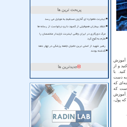
پربحث ترین ها
اینترنت ماهواره ای آمازون مستقیم به موبایل می رسد
انتقاد بیماران هموفیلی از کمبود دارو درخواست از رسانه ها
مرگ دورکاری در ایران وقتی اینترنت ناپایدار متخصصان را
ملزم به کوچ کرد
رهبر شهید از اصلی ترین حامیان جامعه پزشکی در چهار دهه
گذشته بودند
ا آموزش
ید و از
جدیدترین ها
نید. با
 به دست
ه‌ای که
 است که
و آموزش
که پول،