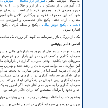
کلاسهای اموزشی نظیر :
اموزش ارز دیجیتال
،
اموزش
cfa
3 ، آموزش بازار مسکن ، بازار ارز و طلا و ... را به عل
حوزه معرفی کنیم . همچنین لازم بذکر است اشاره ای نیز
شود که این مجموعه علاوه بر برگذاری کلاس های اموز
مندان ، ارائه دهنده پکیج های تخصصی و اموزشی ه
دیجیتال
،
پکیج هوش مالی
، پکیج واسطه گری ، پکیج نگ
اشاره نمود .
یکی از بزرگان بازار سرمایه می‌گوید اگر روزی یک ساعت
انجمن علمی یونیننس
همیشه توصیه شده قبل از ورود به بازارهای مالی و سر
سرمایه گذاری و کسب تجربه در این بازار در واقع می‌توانی
ضررهای خود بکاهید. وقتی سرمایه گذاری در بازارهای مالی
این مهارت ، می‌توانید سرمایه‌تان را رشد دهید و بهترین
آوردن آن هزینه کنید. اما در عوض مهارتی به دست می‌آوری
برای یادگیری سرمایه‌ گذاری در بازارهای مالی می‌کنی
سرمایه‌گذاری روی خودتان در زندگی‌تان ایجاد می‌کند. 
سرمایه گذاری را به طور جدی آغاز کنیم. اگر امروز به یک خ
حد و حدود را برایتان مشخص کند بر آن حاکم خواهید بود.
بمنظور کسب اطلاعات بیشتر در زمینه انجمن یونیننس میتو
بررسی دوره های سرمایه گذاری در انجمن علمی یونیننس: