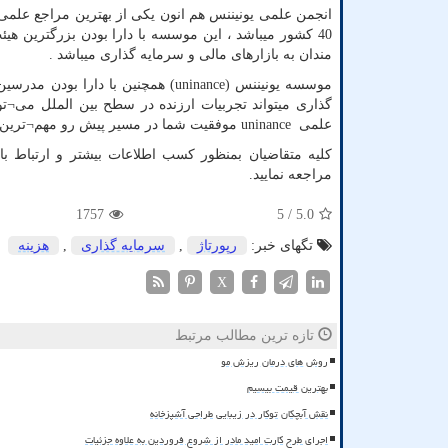
40 کشور میباشد ، این موسسه با دارا بودن بزرگترین هی
مندان به بازارهای مالی و سرمایه گذاری میباشد .
موسسه یونیننس (
uninance
گذاری میتواند تجربیات ارزنده در سطح بین الملل می¬توا
علمی
uninance
موفقیت شما در مسیر پیش رو مهم¬ترین دغ
کلیه متقاضیان بمنظور کسب اطلاعات بیشتر و ارتباط با 
مراجعه نمایید.
1757
/ 5
5.0
تگهای خبر:
رپورتاژ
,
سرمایه گذاری
,
هزینه
X
تازه ترین مطالب مرتبط
روش های درمان ریزش مو
بهترین قیمت بیسیم
نقش آبچکان توکار در زیبایی طراحی آشپزخانه
اجرای طرح کارت امید مادر از شروع فروردین به علاوه جزئیات