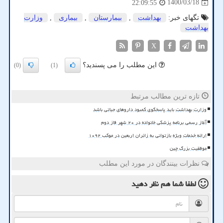
1400/03/18
22:09:55
تگهای خبر:
بهداشت
,
بیمارستان
,
بیماری
,
وزارت
بهداشت
X
این مطلب را می پسندید؟
(0)
(1)
تازه ترین مطالب مرتبط
وزارت بهداشت باید پاسخگوی کمبود داروهای حیاتی باشد
آغاز رسمی برنامه پزشکی خانواده در ۲۰ شهر فاز دوم
ارائه خدمات ویژه بازتوانی به زائران اربعین در موکب ۱۰۹۲
موفقیت بزرگ چین
نظرات بینندگان در مورد این مطلب
لطفا شما هم
نظر دهید