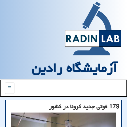
آزمایشگاه رادین
منو
179 فوتی جدید كرونا در كشور