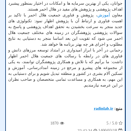
جوانان، یکی از بهترین سرمایه ها و امکانات در اختیار بمنظور پیشبرد
اهداف پژوهشی و پژوهش های مفید در هلال احمر هستند.
معاون
آموزش
، پژوهش و فناوری جمعیت هلال احمر با تاکید بر
اهمیت فناوری و ارتباط آن با پژوهش اظهار نمود: تکنولوژی های
جدید منجر به سرعت بخشیدن به تحقق اهداف پژوهشی و پاسخ به
سوالات پژوهشی پژوهشگران در زمینه های مختلف جمعیت هلال
احمر می شود که تقویت این بعد اساسا منجر به دستیابی به نتایج
مطلوب و اجرای هر چه بهتر برنامه ها خواهد شد.
رحمانی در آخر با ابراز امیدواری در امتداد توسعه مرزهای دانش و
فناوری های در رابطه با رسالت های جمعیت هلال احمر اظهار
داشت: ما برآنیم که با تلاش و همکاری پژوهشگران توانمند، به یکی
از مجموعه های پیشرو و مرجع در زمینه امدادرسانی، آموزش و
تسکین آلام بشری در کشور و منطقه تبدیل شویم و برای دستیابی به
این مهم، به همکاری و مساعدت تمامی متخصصان و صاحب نظران
در این عرصه نیازمندیم.
منبع:
radinlab.ir
1870
/ 5
5.0
1400/03/18
22:42:34