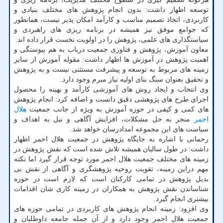
توسعه اظهار داشت: بدون انجام پژوهش های مختلف بنیادی و
کاربردی، اتخاذ تصمیم مناسب و کارآمد امکان پذیر نیست، همانطور
که جوامع موفق نیز همیشه در برنامه ریزی های راهبردی و
سیاستگذاری های علمی، پژوهش را در اولویت نخست قرار داده اند.
معاون آموزش، پژوهش و فناوری جمعیت درباب به هم پیوستگی و
اهمیت پژوهش در آموزش ها اظهار داشت: مقوله آموزش از سایر
زمینه های مربوط به توسعه و پیشرفت مستثنی نیست و به پژوهش
و تحقیق بعنوان سنگ بنای اولیه نیاز مبرم وجود دارد.
وی انتخاب و ایجاد روش های آموزشی کارآمد و بهینه را محصول
اجرای طرح های پژوهشی دقیق دانست و اضافه کرد: انجام پژوهش
های کمی و کیفی در حوزه آموزش به ویژه از جانب جمعیت
هلال
احمر
منجر به حل مشکلات، افزایش آگاهی و نیل به اهداف و
سیاست های این مجموعه امدادرسان خواهد شد.
رحمانی با اشاره به جایگاه پژوهش در جمعیت هلال احمر اظهار
داشت: در طول سالیان همیشه تلاش شده است که نقش پژوهش در
زمینه های مختلف جمعیت هلال احمر مورد توجه قرار گیرد اما نکته
مهم دراین زمینه، تقویت روحیه پژوهشگری و آگاهی از نقش بی
بدیل پژوهش در تمامی کارکنان است که لازم است در حوزه
شناساندن نقش پژوهش به همکاران در زمینه کاری شان اقدامات
بیشتری انجام گیرد.
وی افزود: زمینه انجام پژوهش های کاربردی در تمامی حوزه های
جمعیت هلال احمر وجود دارد و از آن جمله جامعه داوطلبان و