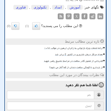
تگهای خبر:
آموزش
,
امداد
,
تكنولوژی
,
فناوری
X
این مطلب را می پسندید؟
(0)
(1)
تازه ترین مطالب مرتبط
ارائه خدمات ویژه بازتوانی به زائران اربعین در موکب ۱۰۹۲
تعداد مراکز درمان ناباروری در کشور 2 برابر شد
قدردانی از حضور کادر سلامت در مراسم تشییع رهبر شهید
از بارداری تا کودکی سلامت دندان از کجا آغاز می شود؟
نظرات بینندگان در مورد این مطلب
لطفا شما هم
نظر دهید