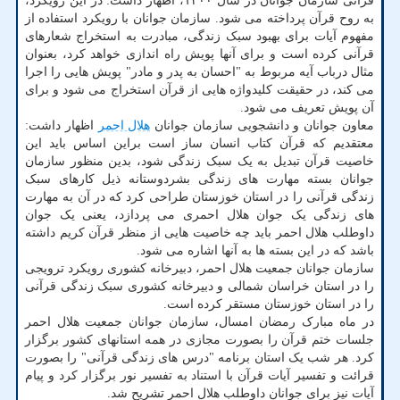
قرآنی سازمان جوانان در سال ۱۴۰۰، اظهار داشت: در این رویکرد،
به روح قرآن پرداخته می شود. سازمان جوانان با رویکرد استفاده از
مفهوم آیات برای بهبود سبک زندگی، مبادرت به استخراج شعارهای
قرآنی کرده است و برای آنها پویش راه اندازی خواهد کرد، بعنوان
مثال درباب آیه مربوط به "احسان به پدر و مادر" پویش هایی را اجرا
می کند، در حقیقت کلیدواژه هایی از قرآن استخراج می شود و برای
آن پویش تعریف می شود.
معاون جوانان و دانشجویی سازمان جوانان
هلال احمر
اظهار داشت:
معتقدیم که قرآن کتاب انسان ساز است براین اساس باید این
خاصیت قرآن تبدیل به یک سبک زندگی شود، بدین منظور سازمان
جوانان بسته مهارت های زندگی بشردوستانه ذیل کارهای سبک
زندگی قرآنی را در استان خوزستان طراحی کرد که در آن به مهارت
های زندگی یک جوان هلال احمری می پردازد، یعنی یک جوان
داوطلب هلال احمر باید چه خاصیت هایی از منظر قرآن کریم داشته
باشد که در این بسته ها به آنها اشاره می شود.
سازمان جوانان جمعیت هلال احمر، دبیرخانه کشوری رویکرد ترویجی
را در استان خراسان شمالی و دبیرخانه کشوری سبک زندگی قرآنی
را در استان خوزستان مستقر کرده است.
در ماه مبارک رمضان امسال، سازمان جوانان جمعیت هلال احمر
جلسات ختم قرآن را بصورت مجازی در همه استانهای کشور برگزار
کرد. هر شب یک استان برنامه "درس های زندگی قرآنی" را بصورت
قرائت و تفسیر آیات قرآن با استناد به تفسیر نور برگزار کرد و پیام
آیات نیز برای جوانان داوطلب هلال احمر تشریح شد.