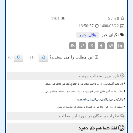
1704
/ 5
5.0
1400/03/22
13:50:57
تگهای خبر:
هلال احمر
X
این مطلب را می پسندید؟
(0)
(1)
تازه ترین مطالب مرتبط
واردات آمبولانس از پرداخت عوارض و حقوق گمرکی معاف می شود
سفر نمایندگان هلال احمر ایران به ایتالیا به دعوت بنیاد ویلا مارینی
واژگونی ون زائرین ایرانی در حله عراق
استقرار ۱۰ قرارگاه مرزی امداد و نجات در موسم اربعین
نظرات بینندگان در مورد این مطلب
لطفا شما هم
نظر دهید