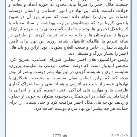
جمعیت هلال احمر را صرفاً نباید محدود به حوزه امداد و نجات و
حوادث دانست بلکه این نهاد در امور اجتماعی و انسان دوستانه
خدمات بی بدیل را انجام داده است که نمونه بارز آن در شیوع
پاندمی کرونا بود که دوشادوش وزارت بهداشت و ستاد مقابله با
کرونا هلال احمری ها بودند و خدمات گسترده ای را به مردم ایران از
مرزها تا بیمارستان ها و خانه به خانه عرضه کردند. از طرفی در
میانه تحریم ها ظالمانه تلاشهای شبانه روزی این نهاد برای تأمین
داروهای بیماران خاص و صعب العلاج ستودنی بود. ازاین رو باید هلال
احمر را بسیار بزرگ و مستقل دید.
رئیس فراکسیون هلال احمر مجلس شورای اسلامی، تصریح کرد:
مجلس امیدوار است که دولت منتخب مردمی به شایسته پروری،
شایسته داری و شایسته گزینی در این نهاد بشر دوست بیشتر از بیش
توجه کند که براین اساس بتوان مناسبات و مختصات همکاری با
نهادهای همسو از حیث هم افزایی و هم اندیشی و به اشتراک گذاری
ظرفیت ها و مهارت های ادراکی، فنی، تصمیم گیری و اجرایی را
ارتقا داد. بی گمان در این همکاری دوسویه میتوان به خوبی از جداول
و ردیف بودجه های هلال احمر مراقبت کرد و حتی بندهایی را برای
حمایت هر چه بیشتر این نهاد مردم دوست اضافه کرد.
1773
/ 5
5.0