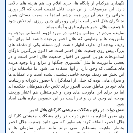
نگهداری هرکدام از پایگاه ها، خرید اقلام و... هم هزینه های بالایی
دارد، این موضوعات از این جهت قابل اهمیت است که اگر روزی
بحرانی رخ دهد آن روز همه چشم امیدها به سمت دستان همین
نجاتگران هلال احمر است ازاین رو برای چنین روزی باید تلاش شود
تا جمعیت هلال احمر همواره قوی و آماده بماند.
نماینده مردم در مجلس یازدهم، در مورد لزوم اختصاص بودجه به
مأموریت ها و وظایفی که هلال احمر برعهده داشته اما برای آنها
ردیف بودجه ای ندارد، اظهار داشت: این مسئله یکی از دغدغه های
بزرگ پیش روی جمعیت هلال احمر است هم اکنون بزرگترین ناوگان
امدادونجات هوایی کشور در اختیار جمعیت هلال احمر است و در
بعضی مأموریت ها مثل آتشسوزی جنگلها و مراتع و با وجود هزینه
های هنگفتی که وجود دارد از آنها استفاده می شود اما متاسفانه برای
این بخش هم ردیف بودجه خاصی پیشبینی نشده است و یا عملیات ها
و بحران هایی بوده که خیلی از امدادگران با حضور دلاورانه و رشادت
های خود در مناطق صعب العبور برای تلاش جان هموطنان جنگیده اند
اما در برای این ماوریت های ویژه و غیرمنتظره هم اعتبار وردیف
بودجه ای وجود ندارد و نیاز است در این خصوص چاره هایی ایجاد
شود.
نقش دولت در رفع مشکلات معیشتی کارکنان هلال احمر
وی ضمن اشاره به نقش دولت در رفع مشکلات معیشتی کارکنان
هلال احمر، اضافه کرد: همانطور که می دانید جمعیت هلال احمر
بخاطر ماهیت مستقلش نمی تواند مانند سایر سازمان ها و