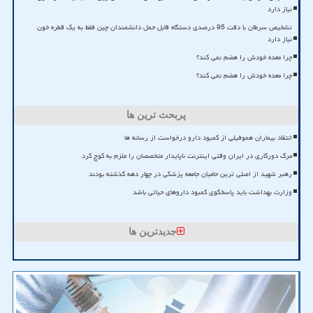
نیاز دارد
تشخیص سرطان با دقت 95 درصدی دستگاه قابل حمل دانشمندان چین فقط به یک قطره خون
نیاز دارد
چرا معده خودش را هضم نمی کند؟
چرا معده خودش را هضم نمی کند؟
پربحث ترین ها
انتقاد بیماران هموفیلی از کمبود دارو درخواست از رسانه ها
مرگ دورکاری در ایران وقتی اینترنت ناپایدار متخصصان را ملزم به کوچ کرد
رهبر شهید از اصلی ترین حامیان جامعه پزشکی در چهار دهه گذشته بودند
وزارت بهداشت باید پاسخگوی کمبود داروهای حیاتی باشد
جدیدترین ها