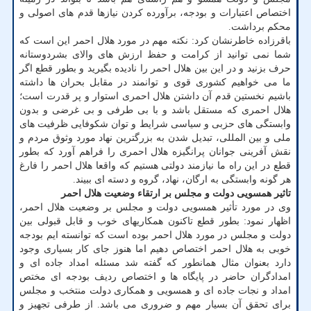
اختصاص اعتبارات و بودجه، برآورده کردن نیازها قدم های اصولی و
محکم برداشت.
باقرزاده خاطرنشان کرد: نکته مهم در مورد هلال احمر این است که
شما نمی توانید از کرامت و حفظ ارزش های والای بشردوستانه
حرف بزنید و در این بین هلال احمر را نادیده بگیرید و بطور قطع اگر
ما می خواهیم کشوری قوی و توانمند در مقابل بحران ها داشته
باشیم نخستین قدم آن داشتن هلال احمری استوار و پر قدرت است؛
هلال احمری که مستقل باشد و با بی طرفی و بی غرضی و بدون
وابستگی های حزبی و سیاسی شرایط و توان شکوفایی ظرفیت های
ملی و بین المللی، تبدیل شدن به بزرگترین نهاد مورد وثوق مردم و
نقش آفرینی جوانان پرانگیزه هلال احمری را فراهم آورد که بطور
قطع در این راه ما نیازمند دولتی هستیم که واقعا هلال احمر را فارغ
هر گونه وابستگی به ارگان، نهاد، گروه و دسته ای ببیند.
تاثیر همسویی دولت و مجلس بر ارتقاء وضعیت هلال احمر
وی در مورد تأثیر همسویی دولت و مجلس بر وضعیت هلال احمر،
اظهار نمود: بطور قطع تاکنون همکاریهای خوب و قابل قبولی بین
دولت و مجلس در مورد هلال احمر بوده است که توانسته ایم بودجه
خوبی به هلال احمر اختصاص دهیم اما هنوز جای کار بسیاری وجود
دارد بعنوان مثال همانطور که گفته شد مسئله امداد جاده ای و
امدادگران حاضر در پایگاه ها و اختصاص ردیف بودجه ای مختص
امداد و نجات جاده ای و همسویی و همکاری دولت منتخب و مجلس
برای تحقق آن بسیار مهم و ضروری می باشد. از طرفی تجهیز و