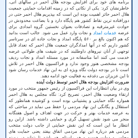
برنامه های خود برای افزایش بودجه هلال احمر در سالهای آتی،
خاطرنشان کرد: یکی از نکاتی که در زمینه اقدامات حمایتی جمعیت
هلال احمر حائز اهمیت بوده این است که بپذیریم هلال احمر حتی در
دورافتاده ترین نقاط کشور هم پایگاه دارد و با بضاعت محدودش در
حوادث غیرمترقبه و تصادفات بعنوان نخستین گروه امدادی برای
عرضه
خدمات
امداد
و نجات وارد عمل می شود. جالب است بدانید
که هم اکنون بالغ بر ۵۶۰ پایگاه امداد و نجات جاده ای در سرتاسر
کشور داریم که در آنها امدادگران جمعیت هلال احمر که تعداد قابل
توجهی از آنان نیروهای داوطلبند که در شیفت های طولانی عرضه
خدمت می کنند اما متاسفانه در مورد مسئله امداد و نجات ردیف
بودجه مشخصی هنوز وجود ندارد و فراکسیون هلال احمر در تلاش
است تا در بودجه دولت نگاه ویژه ای به این نهاد خدمات رسان شود
تا این عزیزان بی دغدغه به فعالیت خود ادامه دهند.
ضرورت افزایش بودجه هلال احمر توسط دولت آینده
وی در بیان انتظارات این فراکسیون از رئیس جمهور منتخب در مورد
ارتقاء وضعیت هلال احمر، تصریح کرد: نگاه مجلس به هلال احمر
همواره نگاه حمایتی و پشتیبانی بوده است و کوشیده همانطور که
استقلال و یگانگی این نهاد مردمی را حفظ می نماید در مباحثی که
به عرضه خدمات بهتر و حرکت در جهت اهداف و اصول هفتگانه
منجر می شود نقش تسهیل گری و حمایتی داشته باشد. ازاین رو
انتظار ما این است که این نقش حمایتی از جانب دولت منتخب
مردمی هم درباره این نهاد مردمی اتفاق بیفتد یعنی حمایت های
مجلس و دولت همسو و هم راستای هم باشد تا بتواند در زمینه