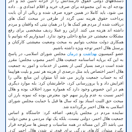
دستگاههای دولتی حقوق کارمندانش را از خزانه تأمین کند و اگر
بودجه ای به این مجموعه برای صرف خرید و اقلام امدادی و... داده
می شود، باید کاملا در همین حوزه صرف شده و ریالی از آن بابت
پرداخت حقوق هزینه نمی گردد از طرفی در مبحث کمک های
دریافت شده از مردم هم کمک ها را در همان نیتی که واقفان و مردم
داشته اند هزینه می کنند. ازاین رو عملا ردیف مشخصی برای رفع
مشکلات معیشتی جز منابع داخلی وجود ندارد. امیدواریم که بتوانیم با
همکاری دولت منتخب بتوانیم به مبحث وضعیت معیشتی کارکنان و
پرسنل هلال احمر توجه ویژه داشته باشیم.
عضو کمیسیون
بهداشت
و
درمان
مجلس شورای اسلامی، در پاسخ
به این که برپایه اساسنامه جمعیت هلال احمر مصوب مجلس؛ مقرر
شده است درصد بسیار کمی از بعضی از خدمات و امور به جمعیت
هلال احمر اختصاص یابد مثل درصدی از هزینه هر تمبر و بلیت هواپیما
که به حساب جمعیت واریز می شد آیا میتوان این منابع مالی را
افزایش داد و یا بروزرسانی کرد، خاطرنشان کرد: بله موارد دیگری
هم در این خصوص وجود دارد که همواره مورد اختلاف بوده و هلال
احمر نسبت به عدم واریز سهم خود معترض بوده که نمونه بارز ان
مبحث حق الثبت اسناد بود که سال ها قبل با حمایت مجلس شورای
اسلامی به هلال احمر برگردانده شد.
نماینده مردم در مجلس یازدهم، اضافه کرد: خاستگاه و اساس
جمعیت هلال احمر، دولتی نیست، بلکه یک نهاد مردمی و معین دولت
می باشد اگر این مساله در همه مناسبات و چینش ها سرلوحه قرار
بگیرد میتوان کارهای بزرگی برای قوی تر شدن هلال احمر کرد.