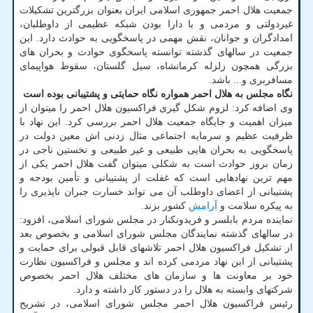
جمعیت هلال احمر جمهوری اسلامی ایران بعنوان بزرگترین تشکیلات
غیردولتی و مردمی و با دارا بودن شبکه عظیمی از داوطلبان،
امدادگران و جوانان، نقش مهمی در پاسخگویی به حوادث دارد. این
جمعیت در سالهای گذشته توانسته پاسخگوی حوادث و بحران های
بزرگی همچون زلزله کرمانشاه، سیل گلستان، سقوط هواپیمای
مسافربری و... باشد.
نگاه مجلس به هلال احمر همواره نگاه حمایتی و پشتیبانی بوده است
وی اضافه کرد: لزوم شکل گیری فراکسیون هلال احمر را میتوان از
میزان اهمیت و جایگاه جمعیت هلال احمر بررسی کرد. این نهاد با
ظرفیت عظیم و سرمایه اجتماعی مثال زدنی اش معین دولت در
پاسخگویی به بحران هایی طبیعی و غیر طبیعی و نخستین ناجی در
زمان بروز حوادث است به شکلی میتوان گفت هلال احمر یکی از
مهم ترین نهادهایی است که غفلت از پشتیبانی و تأمین بودجه و
پشتیبانی از اعضای داوطلب آن می تواند خسارت جبران ناپذیری را
به پیکره سلامت و
آرامش
کشور بزند.
نماینده مردم بابلسر و فریدونکنار در مجلس شورای اسلامی، افزود:
در سالهای گذشته نمایندگان مجلس شورای اسلامی و بخصوص بعد
از تشکیل فراکسیون هلال احمر تلاشهای قابل قبولی برای حمایت و
پشتیبانی از این نهاد مردمی کرده اند و مجلس و فراکسیون نظارت
خود بر معاونت ها و سازمان های مختلف هلال احمر بخصوص
شرکتهای وابسته به هلال را در دستور کار داشته و دارد.
رئیس فراکسیون هلال احمر مجلس شورای اسلامی، در تشریح