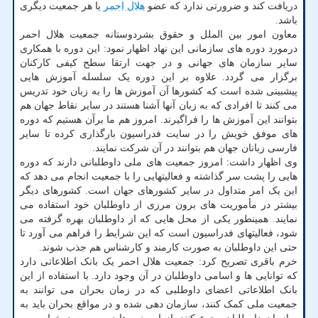
دریافت کند و ضرورتی ندارد که عضو
هلال احمر
یا هر جمعیت دیگری
باشد.
معاون امور بین الملل و حقوق بشردوستانه جمعیت هلال احمر
درمورد دوره های سازمانی این نهاد اظهار نمود: این دوره با همکاری
سایر سازمان های جهانی و در جهت ارتقا سطح کیفی کارکنان
برگزار می گردد. علاوه بر این دوره یک سلسله آموزش هایی
پیشبینی شده است که کشورها آن آموزش ها را به زبان خود تدریس
می کنند تا افرادی که به زبان آنها آشنا هستند در سایر نقاط جهان هم
بتوانند این آموزش ها را فراگیرند. امروز هم ما برآن هستیم که دوره
های موفق خویش را در سایت فدراسیون بارگذاری کرده تا سایر
فارسی زبانان جهان هم بتوانند در آن شرکت نمایند.
وی اظهار داشت: امروز جمعیت های ملی داوطلبانی دارند که دوره
هایی را پشت سر گذاشته و فعالیتهایی را با جمعیت انجام می دهد که
این یک امر متداول در سایر کشورهای جهان است. کشورهای دیگر
بیشتر در مأموریت های برون مرزی از داوطلبان خود استفاده می
نمایند. همینطور یکی از محل هایی که از داوطلبان بهره گرفته می
شود، فعالیتهای فدراسیون است که این شرایط را فراهم می آورد تا
حتی این داوطلبان به صورت کارمند و کارشناس هم جذب شوند.
خرم باقری تصریح کرد: جمعیت هلال احمر یک بانک اطلاعاتی دارد
که توانایی ها و اسامی داوطلبان در آن وجود دارد. با استفاده از این
بانک اطلاعاتی اعضای داوطلبی که در زمان بحران می توانند به
جمعیت ملی کمک کنند، سازمان دهی شده و در مواقع بحران باید به