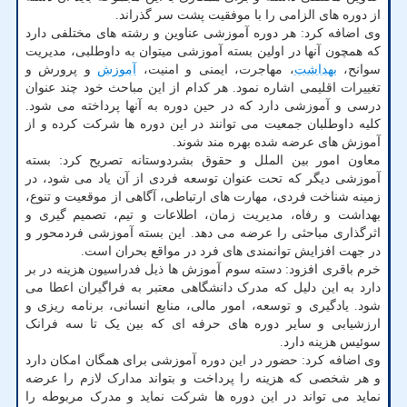
از دوره های الزامی را با موفقیت پشت سر گذراند.
وی اضافه کرد: هر دوره آموزشی عناوین و رشته های مختلفی دارد
که همچون آنها در اولین بسته آموزشی میتوان به داوطلبی، مدیریت
سوانح،
بهداشت
، مهاجرت، ایمنی و امنیت،
آموزش
و پرورش و
تغییرات اقلیمی اشاره نمود. هر کدام از این مباحث خود چند عنوان
درسی و آموزشی دارد که در حین دوره به آنها پرداخته می شود.
کلیه داوطلبان جمعیت می توانند در این دوره ها شرکت کرده و از
آموزش های عرضه شده بهره مند شوند.
معاون امور بین الملل و حقوق بشردوستانه تصریح کرد: بسته
آموزشی دیگر که تحت عنوان توسعه فردی از آن یاد می شود، در
زمینه شناخت فردی، مهارت های ارتباطی، آگاهی از موقعیت و تنوع،
بهداشت و رفاه، مدیریت زمان، اطلاعات و تیم، تصمیم گیری و
اثرگذاری مباحثی را عرضه می دهد. این بسته آموزشی فردمحور و
در جهت افزایش توانمندی های فرد در مواقع بحران است.
خرم باقری افزود: دسته سوم آموزش ها ذیل فدراسیون هزینه در بر
دارد به این دلیل که مدرک دانشگاهی معتبر به فراگیران اعطا می
شود. یادگیری و توسعه، امور مالی، منابع انسانی، برنامه ریزی و
ارزشیابی و سایر دوره های حرفه ای که بین یک تا سه فرانک
سوئیس هزینه دارد.
وی اضافه کرد: حضور در این دوره آموزشی برای همگان امکان دارد
و هر شخصی که هزینه را پرداخت و بتواند مدارک لازم را عرضه
نماید می تواند در این دوره ها شرکت نماید و مدرک مربوطه را