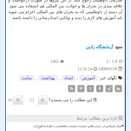
سازمان داوطلبان رجوع کنند. از این نیروها در صورت درخواست و
علاقه مندی در بحران ها و حوادث بین المللی هم استفاده می شود.
آن دسته از داوطلبینی که به بحران های بین المللی اعزام می شوند
باید آموزش های لازم را دیده و توانایی امدادرسانی را داشته باشند.
منبع:
آزمایشگاه رادین
1565
/ 5
5.0
1400/03/28
13:35:54
تگهای خبر:
آموزش
,
امداد
,
بهداشت
,
سایت
X
این مطلب را می پسندید؟
(0)
(1)
تازه ترین مطالب مرتبط
مرگ دورکاری در ایران وقتی اینترنت ناپایدار متخصصان را ملزم به کوچ کرد