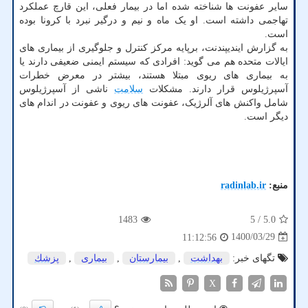
سایر عفونت ها شناخته شده اما در بیمار فعلی، این قارچ عملکرد
تهاجمی داشته است. او یک ماه و نیم و درگیر نبرد با کرونا بوده
است.
به گزارش ایندیپندنت، برپایه مرکز کنترل و جلوگیری از بیماری های
ایالات متحده هم می گوید: افرادی که سیستم ایمنی ضعیفی دارند یا
به بیماری های ریوی مبتلا هستند، بیشتر در معرض خطرات
آسپرژیلوس قرار دارند. مشکلات
سلامت
ناشی از آسپرژیلوس
شامل واکنش های آلرژیک، عفونت های ریوی و عفونت در اندام های
دیگر است.
منبع:
radinlab.ir
1483
/ 5
5.0
1400/03/29
11:12:56
تگهای خبر:
بهداشت
,
بیمارستان
,
بیماری
,
پزشك
X