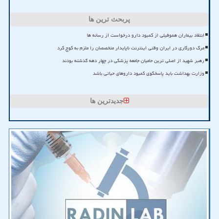
پربحث ترین ها
انتقاد بیماران هموفیلی از کمبود دارو درخواست از رسانه ها
مرگ دورکاری در ایران وقتی اینترنت ناپایدار متخصصان را ملزم به کوچ کرد
رهبر شهید از اصلی ترین حامیان جامعه پزشکی در چهار دهه گذشته بودند
وزارت بهداشت باید پاسخگوی کمبود داروهای حیاتی باشد
جدیدترین ها