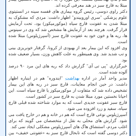
مبتلا به قارچ سبز در هند معرفی کرده اند.
دکتر راوی دوسی، رئیس گروه بیماری های قفسه سینه در انستیتوی
علوم پزشکی "سری اوروبیندو" اظهار داشت: مردی که مشکوک به
مبتلا شدن به عفونت قارچ سیاه (موکورمیکوز) بود، تحت آزمایش
قرار گرفت. هرچند بعد از آزمایش ها مشخص شد که وی در سینوس
ها، ریه ها و خون خود به عفونت قارچ سبز (آسپرژیلوس) مبتلا شده
است.
وی افزود که این بیمار بعد از بهبودی از کرونا، گرفتار خونریزی بینی
و تب شدید شد. وی همینطور به علت کاهش وزن، بسیار ضعیف شده
بود.
خبرگزاری "پی تی آی" گزارش داد که ریه های این مرد ۹۰ درصد
آلوده شده است.
مدیر واحد آمار در اداره
بهداشت
"ایندوره" هم در اینباره اظهار
داشت: در حین انجام معاینات، قارچ سبز در ریه های این بیمار
تشخیص داده شد که متفاوت از موکورمیکوز یا قارچ سیاه است. این
احیانا نخستین مورد مبتلا شدن به قارچ سبز در کشور است.
قارچ سبز عفونت جدیدی است که به موارد شناخته شده قبلی قارچ
سیاه، سفید و زرد افزوده می شود.
آسپرژیلوس نوعی قارچ است که هم در خانه و هم در خارج یافت می
شود. گزارش های محلی به نقل از متخصصان می گویند که برای
اغلب مردم، استنشاق هاگ های آسپرژیلوس مشکلی ایجاد نمی کند.
دکتر دوسی گفته است که تابحال قارچ سبز به «عفونتی خفیف» بین