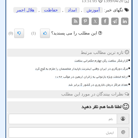
1399/04/20
13:51:05
تگهای خبر:
آموزش
,
امداد
,
حفاظت
,
هلال احمر
X
این مطلب را می پسندید؟
(0)
(1)
تازه ترین مطالب مرتبط
گزارشگر سلامت رکن چهارم حکمرانی سلامت
مرگ دورکاری در ایران وقتی اینترنت ناپایدار متخصصان را ملزم به کوچ کرد
ارائه خدمات ویژه بازتوانی به زائران اربعین در موکب ۱۰۹۲
تعداد مراکز درمان ناباروری در کشور 2 برابر شد
نظرات بینندگان در مورد این مطلب
لطفا شما هم
نظر دهید