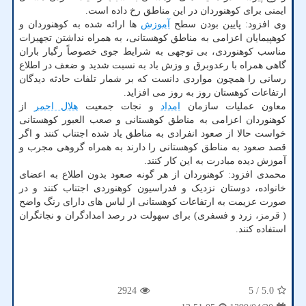
ایمنی برای کوهنوردان در این مناطق رخ داده است.
وی افزود: پایین بودن سطح
آموزش
ها ارائه شده به کوهنوردان و
کوهپیمایان اعزامی به مناطق کوهستانی، به همراه نداشتن تجهیزات
مناسب کوهنوردی، بی توجهی به شرایط جوی خصوصاً رگبار باران
گاهی همراه با رعدوبرق و وزش باد به نسبت شدید و ضعف در اطلاع
رسانی را همچون مواردی دانست که بر شمار تلفات حادثه دیدگان
ارتفاعات کوهستان روز به روز می افزاید.
معاون عملیات سازمان
امداد
و نجات جمعیت
هلال احمر
از
کوهنوردان اعزامی به مناطق کوهستانی و صعب العبور کوهستانی
خواست حالا از صعود انفرادی به مناطق یاد شده اجتناب کنند و اگر
قصد صعود به مناطق کوهستانی را دارند به همراه گروهی مجرب و
آموزش دیده مبادرت به این کار کنند.
محمدی افزود: کوهنوردان از هر گونه صعود بدون اطلاع به اعضای
خانواده، دوستان نزدیک و فدراسیون کوهنوردی اجتناب کنند و در
صورت عزیمت به ارتفاعات کوهستانی از لباس های دارای رنگ واضح
( قرمز، زرد و فسفری) برای سهولت در رصد امدادگران و نجاتگران
استفاده کنند.
2924
/ 5
5.0