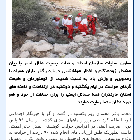
معاون عملیات سازمان امداد و نجات جمعیت هلال احمر با بیان
هشدار زودهنگام و اخطار هواشناسی درباره رگبار باران همراه با
رعدوبرق و وزش باد به نسبت شدید، از كوهنوردان و طبیعت
گردان خواست در ایام یكشنبه و دوشنبه در ارتفاعات و دامنه های
استان مازندران همه مسائل ایمنی را برای حفاظت از خود و هم
نوردانشان حتما رعایت نمایند.
محمد باقر محمدی روز یکشنبه در گفت و گو با خبرنگار اجتماعی
ایرنا اضافه کرد: طی روز و ماههای ابتدای گذشته از سال ۹۹ پایین
بودن ضریب ایمنی در افزایش حوادث کوهستان نقش حائز اهمیتی
داشته بطوریکه طبق ارزیابی های انجام شده ۹۰ درصد از حوادث به
وقوع پیوسته در محیط های کوهستان به سبب رعایت نکردن مسائل