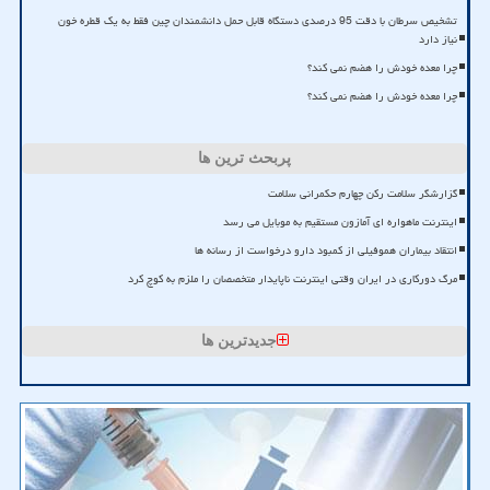
تشخیص سرطان با دقت 95 درصدی دستگاه قابل حمل دانشمندان چین فقط به یک قطره خون
نیاز دارد
چرا معده خودش را هضم نمی کند؟
چرا معده خودش را هضم نمی کند؟
پربحث ترین ها
گزارشگر سلامت رکن چهارم حکمرانی سلامت
اینترنت ماهواره ای آمازون مستقیم به موبایل می رسد
انتقاد بیماران هموفیلی از کمبود دارو درخواست از رسانه ها
مرگ دورکاری در ایران وقتی اینترنت ناپایدار متخصصان را ملزم به کوچ کرد
جدیدترین ها