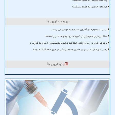
چرا معده خودش را هضم نمی کند؟
چرا معده خودش را هضم نمی کند؟
پربحث ترین ها
اینترنت ماهواره ای آمازون مستقیم به موبایل می رسد
انتقاد بیماران هموفیلی از کمبود دارو درخواست از رسانه ها
مرگ دورکاری در ایران وقتی اینترنت ناپایدار متخصصان را ملزم به کوچ کرد
رهبر شهید از اصلی ترین حامیان جامعه پزشکی در چهار دهه گذشته بودند
جدیدترین ها