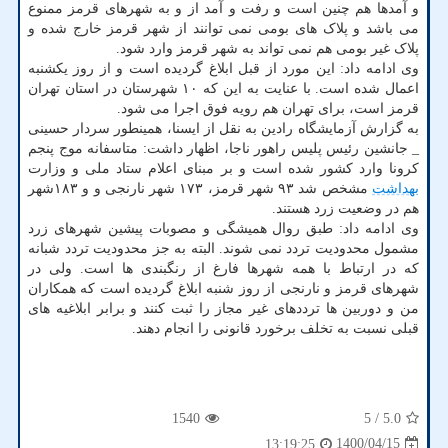
و آمدها هم چنین است و رفت و آمد از و به شهرهای قرمز ممنوع
می باشد و پلاک های بومی نمی توانند از شهر قرمز خارج شده و
پلاک غیر بومی هم نمی تواند به شهر قرمز وارد شود.
وی ادامه داد: این مورد از قبل ابلاغ گردیده است و از روز یکشنبه
اعمال شده است. با عنایت به این که ۱۰ شهرستان در استان تهران
قرمز است، برای تهران هم رویه فوق اجرا می شود.
به گزارش آزمایشگاه رادین به نقل از ایسنا، همینطور سردار حسینی
_ جانشین رئیس پلیس راهور ناجا، اظهار داشت: متاسفانه موج پنجم
کرونا وارد کشور شده است و بر مبنای اعلام ستاد ملی و وزارت
بهداشت
مشخص شد ۹۳ شهر قرمز، ۱۷۳ شهر نارنجی و و ۱۸۳شهر
هم در وضعیت زرد هستند.
وی ادامه داد: طبق روال همیشگی و مصوبات پیشین شهرهای زرد
مشمول محدودیت تردد نمی شوند. البته به جز محدودیت تردد شبانه
که در ارتباط با همه شهرها فارغ از رنگبندی ها است. ولی در
شهرهای قرمز و نارنجی از روز شنبه ابلاغ گردیده است که همکاران
من و دوربین ها ترددهای غیر مجاز را ثبت کنند و برابر ابلاغیه های
قبلی نسبت به تخلف برخورد قانونی را انجام دهند.
1540
/ 5
5.0
1400/04/15
13:19:25