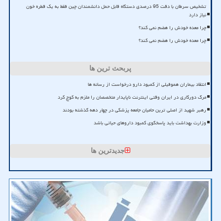
تشخیص سرطان با دقت 95 درصدی دستگاه قابل حمل دانشمندان چین فقط به یک قطره خون
نیاز دارد
چرا معده خودش را هضم نمی کند؟
چرا معده خودش را هضم نمی کند؟
پربحث ترین ها
انتقاد بیماران هموفیلی از کمبود دارو درخواست از رسانه ها
مرگ دورکاری در ایران وقتی اینترنت ناپایدار متخصصان را ملزم به کوچ کرد
رهبر شهید از اصلی ترین حامیان جامعه پزشکی در چهار دهه گذشته بودند
وزارت بهداشت باید پاسخگوی کمبود داروهای حیاتی باشد
جدیدترین ها