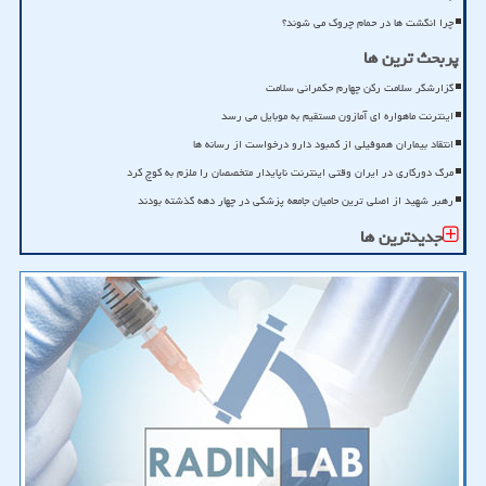
چرا انگشت ها در حمام چروک می شوند؟
پربحث ترین ها
گزارشگر سلامت رکن چهارم حکمرانی سلامت
اینترنت ماهواره ای آمازون مستقیم به موبایل می رسد
انتقاد بیماران هموفیلی از کمبود دارو درخواست از رسانه ها
مرگ دورکاری در ایران وقتی اینترنت ناپایدار متخصصان را ملزم به کوچ کرد
رهبر شهید از اصلی ترین حامیان جامعه پزشکی در چهار دهه گذشته بودند
جدیدترین ها