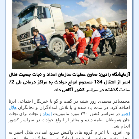
آزمایشگاه رادین: معاون عملیات سازمان امداد و نجات جمعیت هلال
احمر از انتقال 134 مصدوم انواع حوادث به مراكز درمانی طی 72
ساعت گذشته در سراسر كشور آگاهی داد.
محمدباقر محمدی روز شنبه در گفت و گو با خبرنگار اجتماعی ایرنا
اضافه کرد: در مدت یاد شده و با تلاش امدادگران و نجاتگران
هلال
احمر
در سراسر کشور ۲۴۰ مورد ماموریت
امداد
و نجات برای نجات
جان هموطنان لطمه دیده و متاثر از انواع حوادث در سراسر کشور
انجام شد.
وی افزود: با اعزام گروه های واکنش سریع امدادی هلال احمر به
محل وقوع حوادث یاد شده امدادگران و نجاتگران هلال احمر