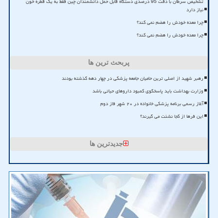
تشخیص سرطان با دقت 95 درصدی دستگاه قابل حمل دانشمندان چین فقط به یک قطره خون
نیاز دارد
چرا معده خودش را هضم نمی کند؟
چرا معده خودش را هضم نمی کند؟
پربحث ترین ها
رهبر شهید از اصلی ترین حامیان جامعه پزشکی در چهار دهه گذشته بودند
وزارت بهداشت باید پاسخگوی کمبود داروهای حیاتی باشد
آغاز رسمی برنامه پزشکی خانواده در ۲۰ شهر فاز دوم
این فرها از کجا نشئت می گیرند؟
جدیدترین ها