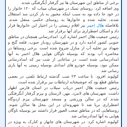
برخی از مناطق این شهرستان ها نیز گرفتار آبگرفتگی شدند.
وی اضافه کرد: روستای تمبک در شهرستان میناب که ۱۲۰ خانوار را
در خود جا داده بود به سبب اینکه مجبور به باز کردن سد استقلال
شدند، تخلیه شده و خانوارها به روستای حکمی منتقل شدند.
بلافاصله
هلال احمر
نیز اقلام زیستی را در اختیار این خانوارها قرار
داد و اسکان اضطراری برای آنها برقرار شد.
رئیس جمعیت هلال احمر اشاره کرد: امدادرسانی همچنان در مناطق
جنوبی کشور ادامه دارد و در شهرستان رودبار جنوب، قلعه گنج و
شهداد نیز تخلیه آب از منازل شروع شده است. برخی روستاها در
محاصره آب بودند که بوسیله ناوگان هوایی هلال احمر به آنها
امدادرسانی شده است. در ساعاتی از شب نیز که امدادرسانی
ممکن نبود، بوسیله خودرو های امدادی بوسیله زمینی به آنها یاری
رسانی شد.
کولیوند افزود: تا ساعت ۲۳ شب گذشته ارتباط تلفنی در بعضی
مناطق قطع بود که خوشبختانه ارتباطات نیز برقرار شده است.
رئیس جمعیت هلال احمر درباب سیلاب در استان فارس اظهار
داشت: شهرستان های لامرد، مهر، لارستان و بیرم گرفتار آبگرفتگی
شدند که در سالن ورزشی و مسجد شهرستان بیرم اردوگاه
اضطراری برپا شد تا شهروندان در این محل ها ساکن شوند.
روستاهایی که در مناطق صعب العبور قرار داشتند نیز بوسیله ناوگان
هوایی به آنها امدادرسانی شد.
کولیوند اشاره کرد: در شهرستان های چابهار و کنارک به ویژه در