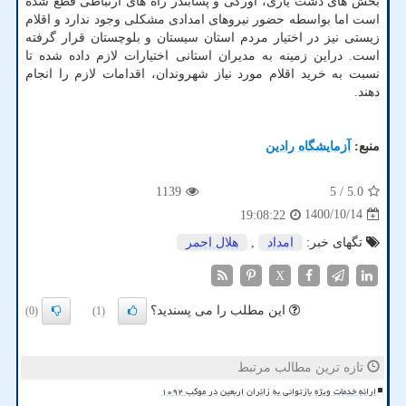
بخش های دشت یاری، اورکی و پسابندر راه های ارتباطی قطع شده
است اما بواسطه حضور نیروهای امدادی مشکلی وجود ندارد و اقلام
زیستی نیز در اختیار مردم استان سیستان و بلوچستان قرار گرفته
است. دراین زمینه به مدیران استانی اختیارات لازم داده شده تا
نسبت به خرید اقلام مورد نیاز شهروندان، اقدامات لازم را انجام
دهند.
منبع:
آزمایشگاه رادین
1139
/ 5
5.0
1400/10/14
19:08:22
تگهای خبر:
امداد
,
هلال احمر
X
این مطلب را می پسندید؟
(0)
(1)
تازه ترین مطالب مرتبط
ارائه خدمات ویژه بازتوانی به زائران اربعین در موکب ۱۰۹۲