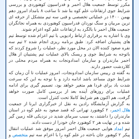
مکرر توسط جمعیت هلال احمر و فدراسیون کوهنوردی و بررسی
شرایط جوی ارتفاعات علم کوه بنا شد تا ساعت ۸ بامداد امروز دهم
بهمن ۱۴۰۰ در عملیاتی تخصصی و فنی سه تیم متشکل از حرفه ای
ترین مربیان و سنگ نوردان فدراسیون کوهنوردی به همراه نجاتگران
جمعیت هلال احمر با بالگرد به ارتفاعات علم کوه اعزام شوند.
وی با اشاره به برقراری ارتباط رادیویی با تیم اعزام شده توسط تیم
های پشتیبان اضافه کرد: طبق برنامه ریزی انجام شده ۲ تیم سه
نفره صعود کننده الان در محل مورد نظر، عملیات را شروع کردند که
باتوجه به شرایط جوی و ریسک بالای عملیات تیم پشتیبان از هلال
احمر مازندران و سازمان امدادونجات به همراه مردم محلی در
کلاردشت حضور دارند.
به گفته ی رییس سازمان امدادونجات، امروز عملیات تا آن زمان که
شرایط جوی مساعد باشد ادامه دارد و با توجه به این که سرعت
شدت باد برای فردا هم متغیر خواهد بود، تصمیم گیری برای ادامه
عملیات برای روزهای آینده بعد از بررسی کامل صورت خواهد
گرفت، هم اکنون هم شرایط کاملا تحت کنترل است.
به گزارش آزمایشگاه رادین به نقل از خبرگزاری ایرنا از جمعیت
هلال احمر
، ۲ کوهنورد تهرانی که قصد صعود به علم کوه در استان
مازندران را داشتند، به سبب سرمای شدید در نزدیکی قله زمین گیر
شده و در نهایت هر ۲ کوهنورد جان خودرا از دست دادند.
تیم
امداد
هوایی جمعیت هلال احمر امروز موفق شد عملیات انتقال
پیکر ۲ کوهنور جان باخته در علم کوه را با اعزام سه تیم
متخصص
و