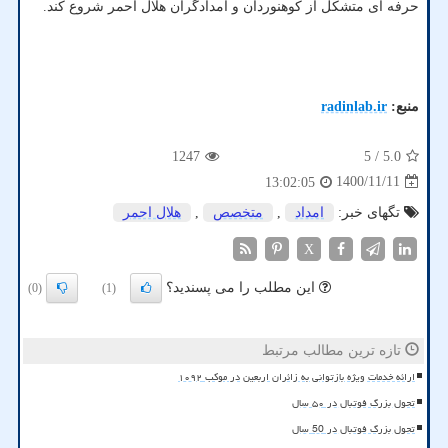
حرفه ای متشکل از کوهنوردان و امدادگران هلال احمر شروع کند.
منبع:
radinlab.ir
1247
/ 5
5.0
1400/11/11
13:02:05
تگهای خبر:
امداد
,
متخصص
,
هلال احمر
X
این مطلب را می پسندید؟
(0)
(1)
تازه ترین مطالب مرتبط
ارائه خدمات ویژه بازتوانی به زائران اربعین در موکب ۱۰۹۲
تحول بزرگ فوتبال در ۵۰ سال
تحول بزرگ فوتبال در 50 سال